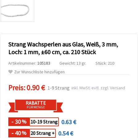
zu
analysieren
sowie
relevantere
Inhalte und
Werbung
anzuzeigen,
auch mit
Strang Wachsperlen aus Glas, Weiß, 3 mm,
Unterstützung
unserer
Loch: 1 mm, ±60 cm, ca. 210 Stück
Partner für
Analyse
Artikelnummer:
105183
Gewicht: 13 gr.
Stück: 210
und
Marketing.
Zur Wunschliste hinzufügen
Sie können
alle
Preis:
0.90 €
Cookies
1-9 Strang
inkl. MwSt. evtl. zzgl. Versand
akzeptieren,
ablehnen
oder Ihre
RABATTE
Auswahl in
FÜR MENGE
den
Einstellungen
individuell
- 30
0.63 €
%
10-19 Strang
festlegen.
Ihre
- 40
0.54 €
%
20 Strang +
Einwilligung