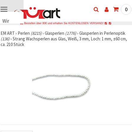
0
Wir
Bestellen über 80€ und erhalten Sie KOSTENLOSEN VERSAND!
verwenden
EM ART
›
Perlen
(8215)
›
Glasperlen
(1776)
›
Glasperlen in Perlenoptik
Cookies
(136)
›
Strang Wachsperlen aus Glas, Weiß, 3 mm, Loch: 1 mm, ±60 cm,
🍪 Wir
ca. 210 Stück
verwenden
Cookies
und
ähnliche
Technologien,
um das
ordnungsgemäße
Funktionieren
der Website
sicherzustellen,
Ihr
Nutzungserlebnis
zu
verbessern
und, mit
Ihrer
Einwilligung,
den
Datenverkehr