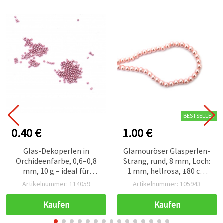
BESTSELLER
0.40 €
1.00 €
Glas-Dekoperlen in
Glamouröser Glasperlen-
Orchideenfarbe, 0,6–0,8
Strang, rund, 8 mm, Loch:
mm, 10 g – ideal für
1 mm, hellrosa, ±80 cm
Karten, Schachteln und
(ca. 110 Stk.)
Artikelnummer: 114059
Artikelnummer: 105943
Kunstprojekte
Kaufen
Kaufen