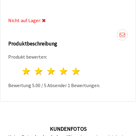
können Sie
jederzeit
ändern
oder
Nicht auf Lager:
widerrufen.
Impressum
Datenschutzerklärung
Cookie-
Richtlinie
Produktbeschreibung
Produkt bewerten:
Alle
akzeptieren
1 Stern
2 Sterne
3 Sterne
4 Sterne
5 Sterne
Cookie-
Einstellungen
Bewertung
5.00
/
5
Absender
1
Bewertungen.
KUNDENFOTOS