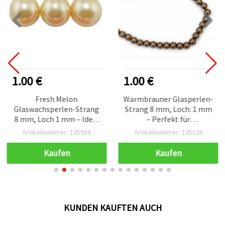
1.00 €
1.00 €
Fresh Melon
Warmbrauner Glasperlen-
Glaswachsperlen-Strang
Strang 8 mm, Loch: 1 mm
8 mm, Loch 1 mm – Ideal
– Perfekt für
für Schmuckherstellung,
Schmuckherstellung,
Artikelnummer: 105939
Artikelnummer: 105126
Accessoires & DIY-
Accessoires & DIY-
Basteln, ca. 80 cm (ca. 110
Kreationen, ca. 80 cm (ca.
Kaufen
Kaufen
Stk.)
110 Stk.)
KUNDEN KAUFTEN AUCH