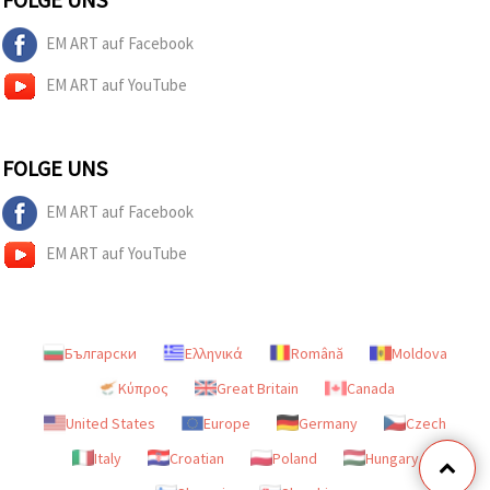
EM ART auf Facebook
EM ART auf YouTube
FOLGE UNS
EM ART auf Facebook
EM ART auf YouTube
Български
Ελληνικά
Română
Moldova
Κύπρος
Great Britain
Canada
United States
Europe
Germany
Czech
Italy
Croatian
Poland
Hungary