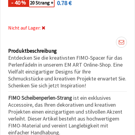
- 40
0.78 €
%
können Sie
20 Strang +
jederzeit
ändern
oder
widerrufen.
Impressum
Nicht auf Lager:
Datenschutzerklärung
Cookie-
Richtlinie
Produktbeschreibung
Alle
Entdecken Sie die kreativsten FIMO-Spacer für das
akzeptieren
Perlenfädeln in unserem EM ART Online-Shop. Eine
Vielfalt einzigartiger Designs für Ihre
Cookie-
Schmuckstücke und kreativen Projekte erwartet Sie.
Einstellungen
Schenken Sie sich jetzt Inspiration!
FIMO Scheibenperlen-Strang
ist ein exklusives
Accessoire, das Ihren dekorativen und kreativen
Projekten einen einzigartigen und stilvollen Akzent
verleiht. Dieser Artikel besteht aus hochwertigem
FIMO-Material und vereint Langlebigkeit mit
einfacher Handhabung.