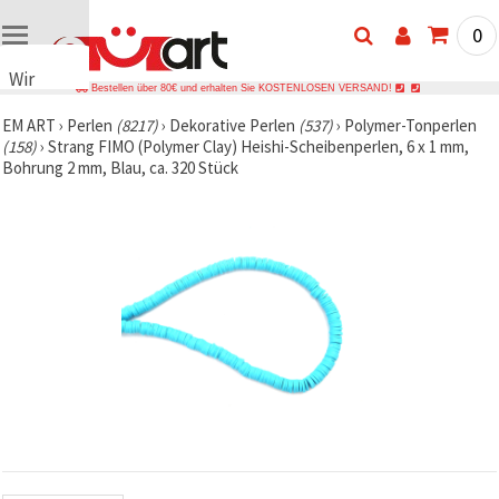
0
Wir
Bestellen über 80€ und erhalten Sie KOSTENLOSEN VERSAND!
verwenden
EM ART
›
Perlen
(8217)
›
Dekorative Perlen
(537)
›
Polymer-Tonperlen
Cookies
(158)
›
Strang FIMO (Polymer Clay) Heishi-Scheibenperlen, 6 x 1 mm,
🍪 Wir
Bohrung 2 mm, Blau, ca. 320 Stück
verwenden
Cookies
und
ähnliche
Technologien,
um das
ordnungsgemäße
Funktionieren
der Website
sicherzustellen,
Ihr
Nutzungserlebnis
zu
verbessern
und, mit
Ihrer
Einwilligung,
den
Datenverkehr