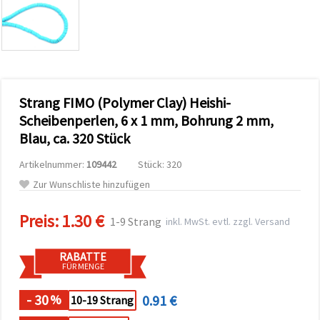
zu
analysieren
sowie
relevantere
Inhalte und
Werbung
anzuzeigen,
auch mit
Strang FIMO (Polymer Clay) Heishi-
Unterstützung
unserer
Scheibenperlen, 6 x 1 mm, Bohrung 2 mm,
Partner für
Blau, ca. 320 Stück
Analyse
und
Marketing.
Artikelnummer:
109442
Stück: 320
Sie können
Zur Wunschliste hinzufügen
alle
Cookies
akzeptieren,
Preis:
1.30 €
1-9 Strang
inkl. MwSt. evtl. zzgl. Versand
ablehnen
oder Ihre
Auswahl in
RABATTE
den
FÜR MENGE
Einstellungen
individuell
festlegen.
- 30
0.91 €
%
10-19 Strang
Ihre
Einwilligung