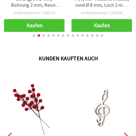
Bohrung 2 mm, Neon-
rund Ø 8 mm, Loch 2 mm,
Pink, ca. 320 Stück
dunkelblau - 50 Stück
Artikelnummer: 109154
Artikelnummer: 109496
Kaufen
Kaufen
KUNDEN KAUFTEN AUCH