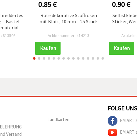
0.85 €
0.90 €
chreddertes
Rote dekorative Stoffrosen
Selbstkleb
g – Bastel-
mit Blatt, 10 mm – 25 Stück
Sticker, We
lmaterial
: 813508
Artikelnummer: 414213
Artikel
Kaufen
Kaufen
FOLGE UNS
Landkarten
EM ART 
BELEHRUNG
EM ART 
und Versand