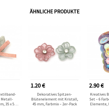
ÄHNLICHE PRODUKTE
1.20 €
2.90 €
extilband-
Dekoratives Spitzen-
Kreatives B
 Metall-
Blütenelement mit Kristall,
Set – 6 Far
m, 35 x 50
45 mm, Farbmix – 2er-Pack
Elemente, K
erfarben – 2