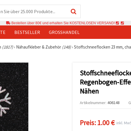
Bestellen über 80€ und erhalten Sie KOSTENLOSEN VERSAND!
TE
BESTSELLER
GROSSHANDEL
n
(1817)
›
Nähaufkleber & Zubehör
(148)
›
Stoffschneeflocken 23 mm, ch
Stoffschneefloc
Regenbogen‑Effek
Nähen
Artikelnummer:
406148
G
Preis:
1.00 €
inkl. MwS