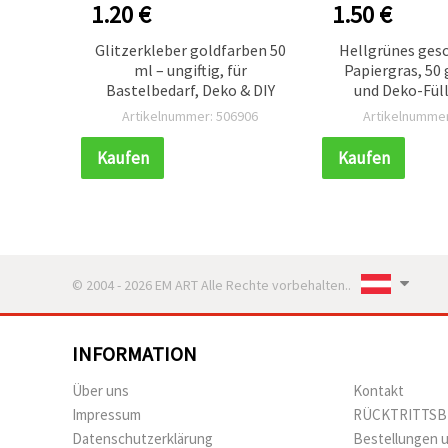
1.20 €
1.50 €
en mit
Glitzerkleber goldfarben 50
Hellgrünes ges
n, in
ml – ungiftig, für
Papiergras, 50 
 Ø 45
Bastelbedarf, Deko & DIY
und Deko-Fül
909
Artikelnummer: 506906
Artikelnummer
Kaufen
Kaufen
© 2004 - 2026 EM ART Alle Rechte vorbehalten..
INFORMATION
Über uns
Kontakt
Impressum
RÜCKTRITTS
Datenschutzerklärung
Bestellungen 