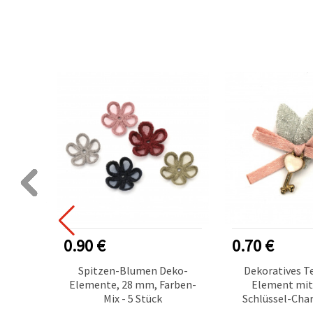
0.90 €
0.70 €
flocken
Spitzen-Blumen Deko-
Dekoratives T
 |
Elemente, 28 mm, Farben-
Element mit
ähen,
Mix - 5 Stück
Schlüssel-Char
ing &
mm, pink & silb