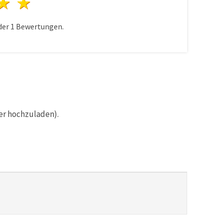
n
terne
3 Sterne
4 Sterne
5 Sterne
der
1
Bewertungen.
er hochzuladen).