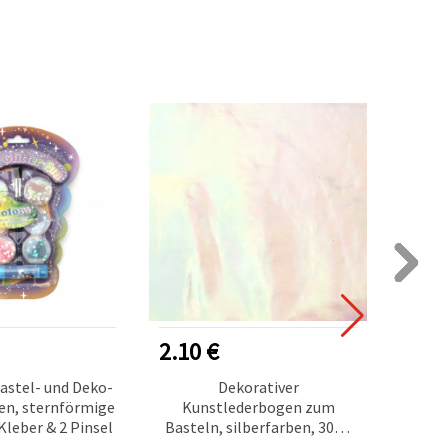
2.10 €
0.80
astel- und Deko-
Dekorativer
Dekor
ben, sternförmige
Kunstlederbogen zum
Deko
leber & 2 Pinsel
Basteln, silberfarben, 300 x
Schr
200 x 0,7 mm
Pink/G