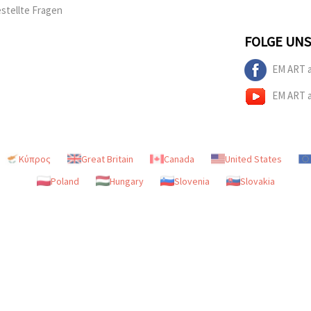
estellte Fragen
FOLGE UNS
EM ART 
EM ART 
Κύπρος
Great Britain
Canada
United States
Poland
Hungary
Slovenia
Slovakia