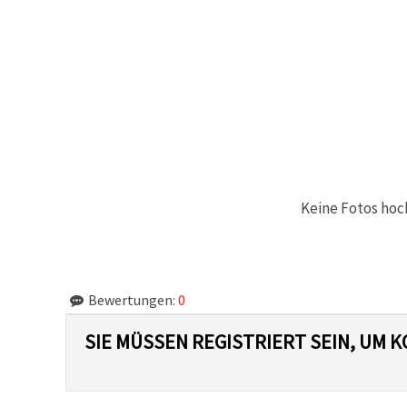
können Sie
jederzeit
ändern
oder
widerrufen.
Impressum
Datenschutzerklärung
Cookie-
Richtlinie
Alle
akzeptieren
Keine Fotos hoc
Cookie-
Einstellungen
Bewertungen:
0
SIE MÜSSEN REGISTRIERT SEIN, UM