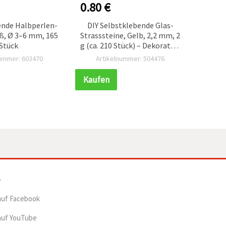
0.80 €
3.00
ende Halbperlen-
DIY Selbstklebende Glas-
LED-
iß, Ø 3–6 mm, 165
Strasssteine, Gelb, 2,2 mm, 2
Weihn
Stück
g (ca. 210 Stück) – Dekorative
la
Kristalle für Basteln,
Wei
nummer: 603470
Artikelnummer: 504476
Ar
Kleidung & Accessoires
Ste
Kaufen
Kauf
Weihna
auf Facebook
auf YouTube