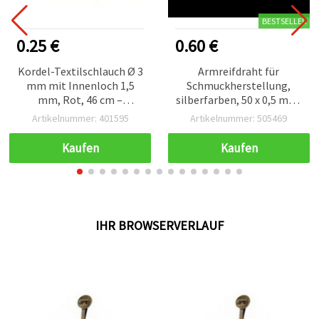
BESTSELLER
0.25 €
0.60 €
Kordel-Textilschlauch Ø 3
Armreifdraht für
mm mit Innenloch 1,5
Schmuckherstellung,
mm, Rot, 46 cm –
silberfarben, 50 x 0,5 mm,
Bastelbedarf & DIY
Set mit 50 Stück (ca. 19 g)
Artikelnummer: 401595
Artikelnummer: 505469
Kaufen
Kaufen
IHR BROWSERVERLAUF