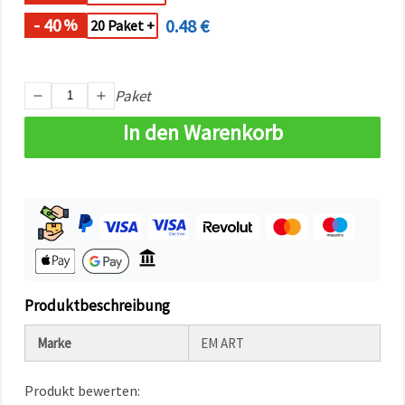
können Sie
jederzeit
- 40
0.48 €
%
20 Paket +
ändern
oder
widerrufen.
Impressum
Datenschutzerklärung
Paket
Cookie-
Richtlinie
In den Warenkorb
Alle
akzeptieren
Cookie-
Einstellungen
Produktbeschreibung
Marke
EM ART
Produkt bewerten: