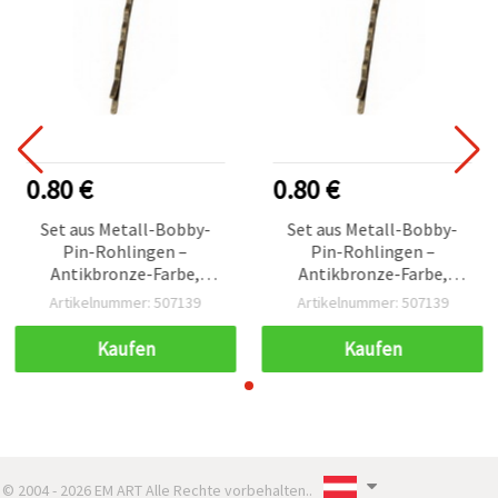
0.80 €
0.80 €
Set aus Metall-Bobby-
Set aus Metall-Bobby-
Pin-Rohlingen –
Pin-Rohlingen –
Antikbronze-Farbe,
Antikbronze-Farbe,
2×52×2 mm, 10er-Pack –
2×52×2 mm, 10er-Pack –
Artikelnummer: 507139
Artikelnummer: 507139
DIY Haarschmuck &
DIY Haarschmuck &
Bastelprojekte
Bastelprojekte
Kaufen
Kaufen
© 2004 - 2026 EM ART Alle Rechte vorbehalten..