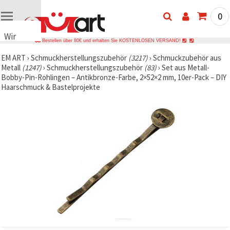
0
Wir
Bestellen über 80€ und erhalten Sie KOSTENLOSEN VERSAND!
verwenden
EM ART
›
Schmuckherstellungszubehör
(3217)
›
Schmuckzubehör aus
Cookies
Metall
(1247)
›
Schmuckherstellungszubehör
(83)
›
Set aus Metall-
🍪 Wir
Bobby-Pin-Rohlingen – Antikbronze-Farbe, 2×52×2 mm, 10er-Pack – DIY
verwenden
Haarschmuck & Bastelprojekte
Cookies
und
ähnliche
Technologien,
um das
ordnungsgemäße
Funktionieren
der Website
sicherzustellen,
Ihr
Nutzungserlebnis
zu
verbessern
und, mit
Ihrer
Einwilligung,
den
Datenverkehr