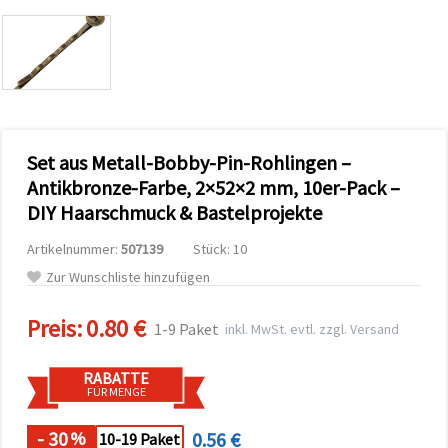
zu
analysieren
sowie
relevantere
Inhalte und
Werbung
anzuzeigen,
auch mit
Unterstützung
Set aus Metall-Bobby-Pin-Rohlingen –
unserer
Partner für
Antikbronze-Farbe, 2×52×2 mm, 10er-Pack –
Analyse
und
DIY Haarschmuck & Bastelprojekte
Marketing.
Sie können
Artikelnummer:
507139
Stück: 10
alle
Zur Wunschliste hinzufügen
Cookies
akzeptieren,
ablehnen
Preis:
0.80 €
oder Ihre
1-9 Paket
inkl. MwSt. evtl. zzgl. Versand
Auswahl in
den
Einstellungen
RABATTE
individuell
FÜR MENGE
festlegen.
Ihre
- 30
0.56 €
%
10-19 Paket
Einwilligung