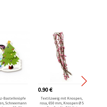
0.90 €
0.15
lz-Bastelknöpfe
Textilzweig mit Knospen,
Perl
en, Schneemann
rosa, 650 mm, Knospen Ø 5
einse