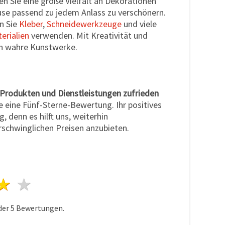
n Sie eine große Vielfalt an Dekorationen
use passend zu jedem Anlass zu verschönern.
n Sie
Kleber
,
Schneidewerkzeuge
und viele
erialien
verwenden. Mit Kreativität und
n wahre Kunstwerke.
 Produkten und Dienstleistungen zufrieden
te eine Fünf-Sterne-Bewertung. Ihr positives
, denn es hilft uns, weiterhin
rschwinglichen Preisen anzubieten.
n
terne
3 Sterne
4 Sterne
5 Sterne
der
5
Bewertungen.