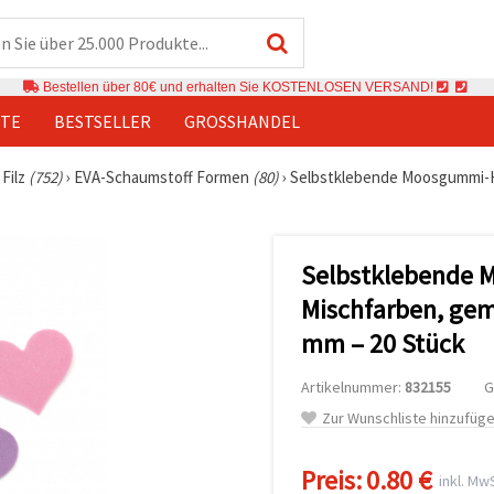
Bestellen über 80€ und erhalten Sie KOSTENLOSEN VERSAND!
TE
BESTSELLER
GROSSHANDEL
Filz
(752)
›
EVA-Schaumstoff Formen
(80)
›
Selbstklebende Moosgummi-He
Selbstklebende 
Mischfarben, gem
mm – 20 Stück
Artikelnummer:
832155
G
Zur Wunschliste hinzufüg
Preis:
0.80 €
inkl. MwS