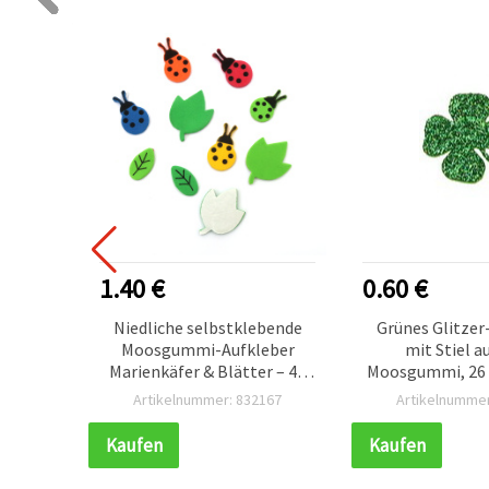
1.40 €
0.60 €
e EVA-
Niedliche selbstklebende
Grünes Glitzer
ormen
Moosgummi-Aufkleber
mit Stiel a
tück –
Marienkäfer & Blätter – 45
Moosgummi, 26 
der zum
mm, 48 Stück, gemischte
Stüc
007
Artikelnummer: 832167
Artikelnummer
eren
Farben – Perfekt für
Kinderbasteln,
Kaufen
Kaufen
Scrapbooking & kreative DIY-
Projekte