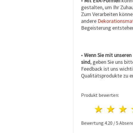
•
Mit EVA-Formen
könne
gestalten, um Ihr Zuha
Zum Verarbeiten könne
andere
Dekorationsmat
Begeisterung entstehe
•
Wenn Sie mit unseren
sind
, geben Sie uns bit
Feedback ist uns wichtig
Qualitätsprodukte zu e
Produkt bewerten:
1 Ster
2 S
Bewertung
4.20
/
5
Absen