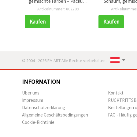
mm – 10
gemischte Farben – Packung
Schaum, gemisc
mit 20 Stück
(assortiert), 33–
087
Artikelnummer: 802709
Artikelnummer
3 m
Kaufen
Kaufen
© 2004 - 2026 EM ART Alle Rechte vorbehalten..
INFORMATION
Über uns
Kontakt
Impressum
RÜCKTRITTS
Datenschutzerklärung
Bestellungen 
Allgemeine Geschäftsbedingungen
FAQ - Häufig g
Cookie-Richtlinie