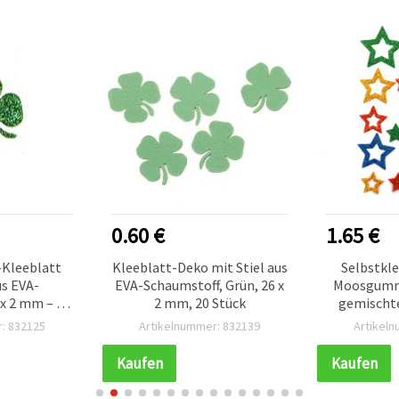
0.60 €
1.65 €
-Kleeblatt
Kleeblatt-Deko mit Stiel aus
Selbstkle
us EVA-
EVA-Schaumstoff, Grün, 26 x
Moosgummi
x 2 mm – 15
2 mm, 20 Stück
gemischte
k
mm –
: 832125
Artikelnummer: 832139
Artikel
Kaufen
Kaufen