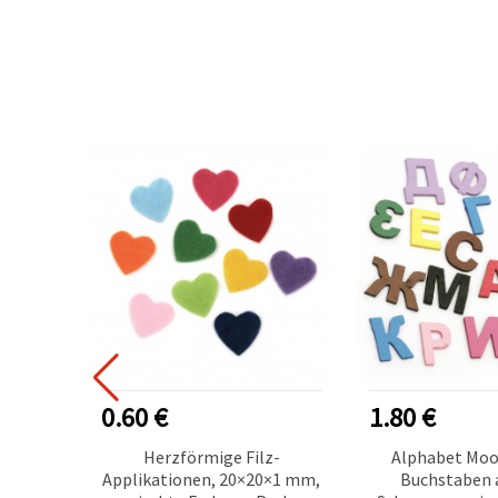
0.60 €
1.80 €
en mit
Herzförmige Filz-
Alphabet Mo
Lamé,
Applikationen, 20×20×1 mm,
Buchstaben 