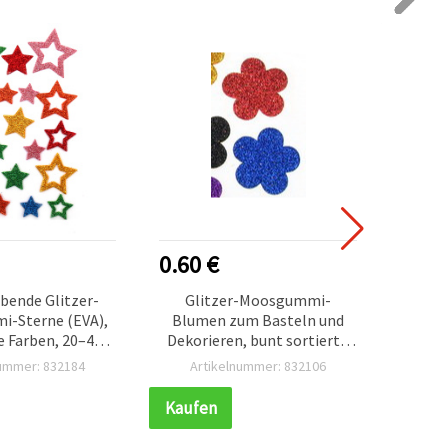
0.60 €
0.55
bende Glitzer-
Glitzer-Moosgummi-
Gep
-Sterne (EVA),
Blumen zum Basteln und
Herz
 Farben, 20–48
Dekorieren, bunt sortiert /
Farb
 19 Stück
EVA-Schaumstoff / 33 x 2 mm
nummer: 832184
Artikelnummer: 832106
Ar
– 10 Stück
Kaufen
Kauf