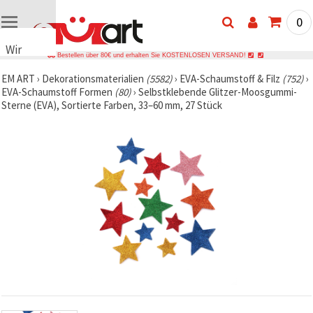
0
Wir
Bestellen über 80€ und erhalten Sie KOSTENLOSEN VERSAND!
verwenden
EM ART
›
Dekorationsmaterialien
(5582)
›
EVA-Schaumstoff & Filz
(752)
›
Cookies
EVA-Schaumstoff Formen
(80)
›
Selbstklebende Glitzer-Moosgummi-
🍪 Wir
Sterne (EVA), Sortierte Farben, 33–60 mm, 27 Stück
verwenden
Cookies
und
ähnliche
Technologien,
um das
ordnungsgemäße
Funktionieren
der Website
sicherzustellen,
Ihr
Nutzungserlebnis
zu
verbessern
und, mit
Ihrer
Einwilligung,
den
Datenverkehr