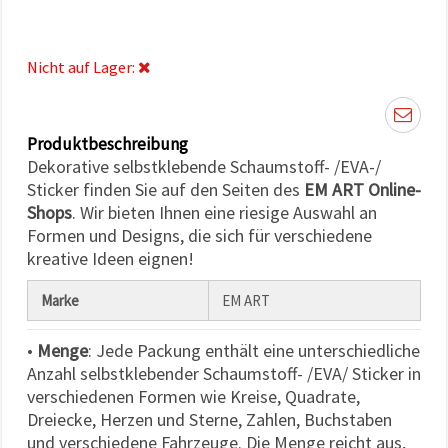
können Sie
jederzeit
ändern
oder
Nicht auf Lager:
widerrufen.
Impressum
Datenschutzerklärung
Cookie-
Richtlinie
Produktbeschreibung
Dekorative selbstklebende Schaumstoff- /EVA-/
Alle
Sticker finden Sie auf den Seiten des
EM ART Online-
Shops
. Wir bieten Ihnen eine riesige Auswahl an
akzeptieren
Formen und Designs, die sich für verschiedene
Cookie-
kreative Ideen eignen!
Einstellungen
Marke
EM ART
•
Menge
: Jede Packung enthält eine unterschiedliche
Anzahl selbstklebender Schaumstoff- /EVA/ Sticker in
verschiedenen Formen wie Kreise, Quadrate,
Dreiecke, Herzen und Sterne, Zahlen, Buchstaben
und verschiedene Fahrzeuge. Die Menge reicht aus,