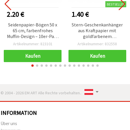
BESTSELLER
2.20 €
1.40 €
Seidenpapier-Bögen 50 x
Stern-Geschenkanhänger
65 cm, farbenfrohes
aus Kraftpapier mit
Muffin-Design – 10er-Pack
goldfarbenem
zum Basteln
Punktmuster und
Artikelnummer: 823101
Artikelnummer: 832558
Juteschnur, 8,5 x 8,5 cm –
12 Stück
Kaufen
Kaufen
© 2004 - 2026 EM ART Alle Rechte vorbehalten..
INFORMATION
Über uns