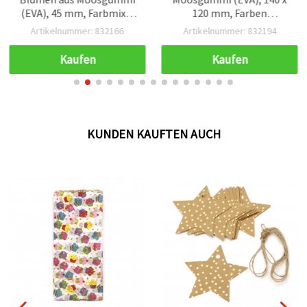
(EVA), 45 mm, Farbmix –
120 mm, Farben
12 Stück
gemischt, 12 Stück
Artikelnummer: 832166
Artikelnummer: 832194
Kaufen
Kaufen
KUNDEN KAUFTEN AUCH