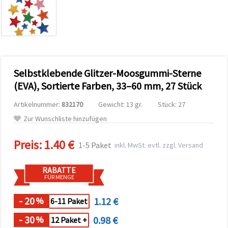
zu
analysieren
sowie
relevantere
Inhalte und
Werbung
anzuzeigen,
auch mit
Selbstklebende Glitzer-Moosgummi-Sterne
Unterstützung
unserer
(EVA), Sortierte Farben, 33–60 mm, 27 Stück
Partner für
Analyse
Artikelnummer:
832170
Gewicht: 13 gr.
Stück: 27
und
Marketing.
Zur Wunschliste hinzufügen
Sie können
alle
Preis:
1.40 €
Cookies
1-5 Paket
inkl. MwSt. evtl. zzgl. Versand
akzeptieren,
ablehnen
oder Ihre
RABATTE
Auswahl in
FÜR MENGE
den
Einstellungen
individuell
- 20
1.12 €
%
6-11 Paket
festlegen.
Ihre
- 30
0.98 €
%
12 Paket +
Einwilligung