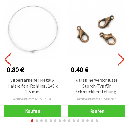
0.80 €
0.40 €
Silberfarbener Metall-
Karabinerverschlüsse
Halsreifen-Rohling, 140 x
Storch-Typ für
1,5 mm
Schmuckherstellung,
5x10 mm, antik-
Artikelnummer: 517120
Artikelnummer: 500707
kupferfarben – 10 Stück
Kaufen
Kaufen