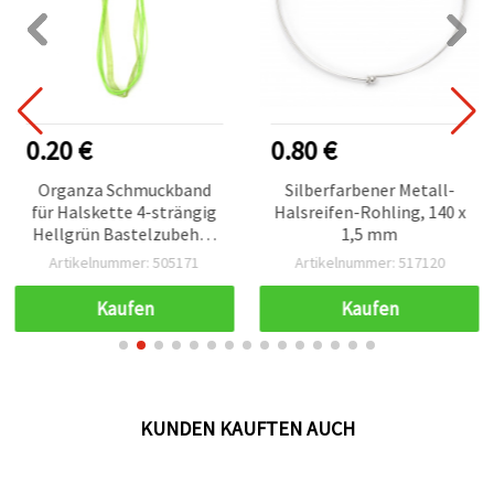
0.20 €
0.80 €
Organza Schmuckband
Silberfarbener Metall-
für Halskette 4-strängig
Halsreifen-Rohling, 140 x
Hellgrün Bastelzubehör
1,5 mm
Assorted
Artikelnummer: 505171
Artikelnummer: 517120
Kaufen
Kaufen
KUNDEN KAUFTEN AUCH