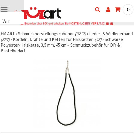
0
Wir
Bestellen über 80€ und erhalten Sie KOSTENLOSEN VERSAND!
verwenden
EM ART
›
Schmuckherstellungszubehör
(3217)
›
Leder- & Wildlederband
Cookies
(357)
›
Kordeln, Drähte und Ketten für Halsketten
(43)
›
Schwarze
🍪 Wir
Polyester-Halskette, 3,5 mm, 45 cm – Schmuckzubehör für DIY &
verwenden
Bastelbedarf
Cookies
und
ähnliche
Technologien,
um das
ordnungsgemäße
Funktionieren
der Website
sicherzustellen,
Ihr
Nutzungserlebnis
zu
verbessern
und, mit
Ihrer
Einwilligung,
den
Datenverkehr