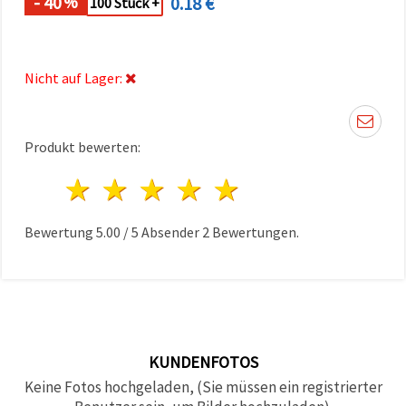
- 40
0.18 €
%
100 Stück +
können Sie
jederzeit
ändern
oder
widerrufen.
Nicht auf Lager:
Impressum
Datenschutzerklärung
Cookie-
Richtlinie
Produkt bewerten:
Alle
1 Stern
2 Sterne
3 Sterne
4 Sterne
5 Sterne
akzeptieren
Cookie-
Bewertung
5.00
/
5
Absender
2
Bewertungen.
Einstellungen
KUNDENFOTOS
Keine Fotos hochgeladen, (Sie müssen ein registrierter