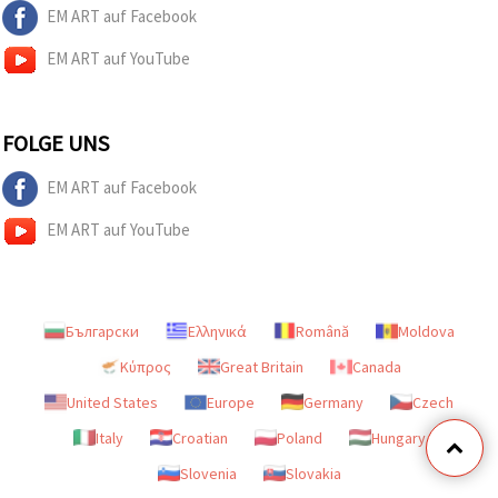
EM ART auf Facebook
EM ART auf YouTube
FOLGE UNS
EM ART auf Facebook
EM ART auf YouTube
Български
Ελληνικά
Română
Moldova
Κύπρος
Great Britain
Canada
United States
Europe
Germany
Czech
Italy
Croatian
Poland
Hungary
Slovenia
Slovakia