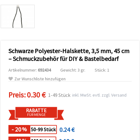
zu
analysieren
sowie
relevantere
Inhalte und
Werbung
anzuzeigen,
auch mit
Unterstützung
Schwarze Polyester-Halskette, 3,5 mm, 45 cm
unserer
Partner für
– Schmuckzubehör für DIY & Bastelbedarf
Analyse
und
Marketing.
Artikelnummer:
692434
Gewicht: 3 gr.
Stück: 1
Sie können
Zur Wunschliste hinzufügen
alle
Cookies
akzeptieren,
Preis:
0.30 €
1-49 Stück
inkl. MwSt. evtl. zzgl. Versand
ablehnen
oder Ihre
Auswahl in
RABATTE
den
FÜR MENGE
Einstellungen
individuell
festlegen.
- 20
0.24 €
%
50-99 Stück
Ihre
Einwilligung