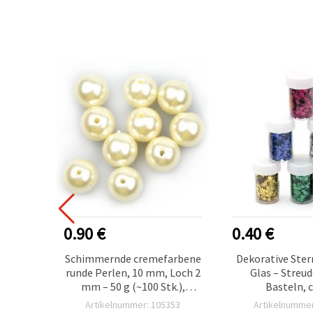
0.90 €
0.40 €
mm, A4
Schimmernde cremefarbene
Dekorative Ste
 zum
runde Perlen, 10 mm, Loch 2
Glas – Streu
 &
mm – 50 g (~100 Stk.),
Basteln, c
ück
perfekt für
102
Artikelnummer: 105353
Artikelnummer