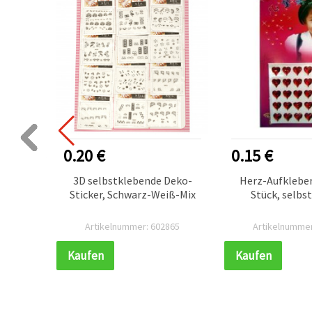
0.20 €
0.15 €
kleber
3D selbstklebende Deko-
Herz-Aufkleber
in
Sticker, Schwarz-Weiß-Mix
Stück, selbs
n),
gn für
686
Artikelnummer: 602865
Artikelnummer
49 mm,
Kaufen
Kaufen