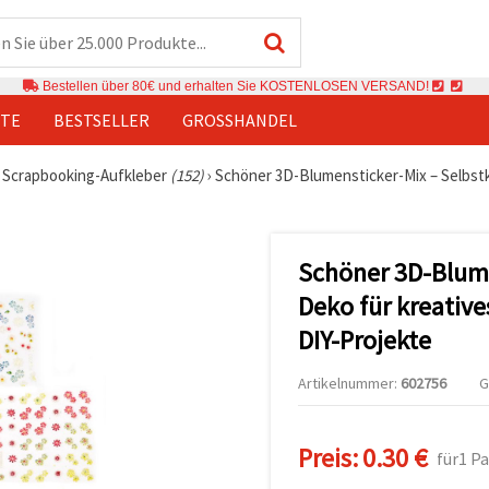
Bestellen über 80€ und erhalten Sie KOSTENLOSEN VERSAND!
TE
BESTSELLER
GROSSHANDEL
›
Scrapbooking-Aufkleber
(152)
›
Schöner 3D-Blumensticker-Mix – Selbstk
Schöner 3D-Blume
Deko für kreative
DIY-Projekte
Artikelnummer:
602756
G
Preis:
0.30 €
für1 P