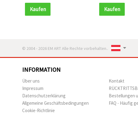
Schmuckherstellung & DIY
Kaufen
Kaufen
© 2004 - 2026 EM ART Alle Rechte vorbehalten..
INFORMATION
Über uns
Kontakt
Impressum
RÜCKTRITTS
Datenschutzerklärung
Bestellungen 
Allgemeine Geschäftsbedingungen
FAQ - Häufig g
Cookie-Richtlinie