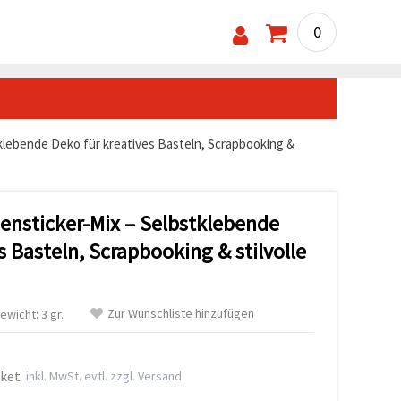
0
lebende Deko für kreatives Basteln, Scrapbooking &
nsticker-Mix – Selbstklebende
s Basteln, Scrapbooking & stilvolle
Zur Wunschliste hinzufügen
ewicht: 3 gr.
aket
inkl. MwSt. evtl. zzgl. Versand