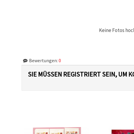
können Sie
jederzeit
ändern
oder
widerrufen.
Impressum
Keine Fotos hoc
Datenschutzerklärung
Cookie-
Richtlinie
Alle
Bewertungen:
0
akzeptieren
SIE MÜSSEN REGISTRIERT SEIN, UM
Cookie-
Einstellungen