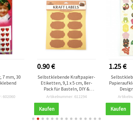
0.90 €
1.25 €
, 7 mm, 30
Selbstklebende Kraftpapier-
Selbstkleb
tklebend
Etiketten, 9,1 x 5 cm, 8er-
Papieraufkl
Pack für Basteln, DIY &
Design
Scrapbooking
: 602060
Artikelnummer: 612294
Artikel
Kaufen
Kaufen