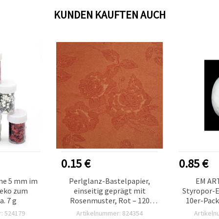
KUNDEN KAUFTEN AUCH
0.15 €
0.85 €
rne 5 mm im
Perlglanz-Bastelpapier,
EM ART
deko zum
einseitig geprägt mit
Styropor-E
a. 7 g
Rosenmuster, Rot – 120
10er-Pack
g/m², A4 – 1 Blatt
De
: 524179
Artikelnummer: 824354
Artikel