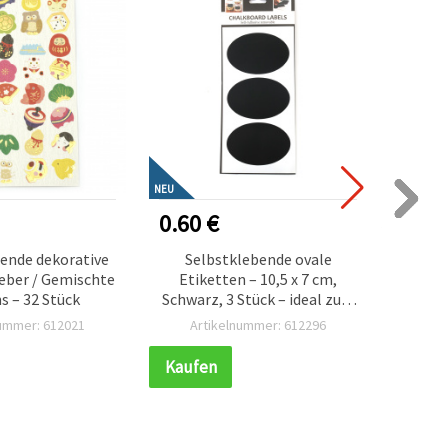
NEU
0.60 €
1.40
ende dekorative
Selbstklebende ovale
eber / Gemischte
Etiketten – 10,5 x 7 cm,
Zahle
s – 32 Stück
Schwarz, 3 Stück – ideal zum
cm, 
Beschriften & Organisieren,
nummer: 612021
Artikelnummer: 612296
Ar
für Gläser, Flaschen,
Vorratsdosen &
Kaufen
Kauf
Bastelprojekte