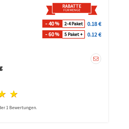
RABATTE
FÜR MENGE
- 40
0.18 €
%
2-4 Paket
- 60
0.12 €
%
5 Paket +
g
n
terne
3 Sterne
4 Sterne
5 Sterne
der
1
Bewertungen.