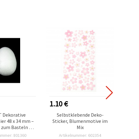
1.10 €
1.30
 Dekorative
Selbstklebende Deko-
Polys
ier 48 x 34 mm –
Sticker, Blumenmotive im
Dekori
 zum Basteln &
Mix
korieren
nummer: 801360
Artikelnummer: 602354
Ar