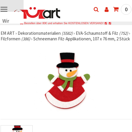
0
Wir
Bestellen über 80€ und erhalten Sie KOSTENLOSEN VERSAND!
verwenden
EM ART
›
Dekorationsmaterialien
(5582)
›
EVA-Schaumstoff & Filz
(752)
›
Cookies
Filzformen
(386)
›
Schneemann Filz-Applikationen, 107 x 76 mm, 2 Stück
🍪 Wir
verwenden
Cookies
und
ähnliche
Technologien,
um das
ordnungsgemäße
Funktionieren
der Website
sicherzustellen,
Ihr
Nutzungserlebnis
zu
verbessern
und, mit
Ihrer
Einwilligung,
den
Datenverkehr