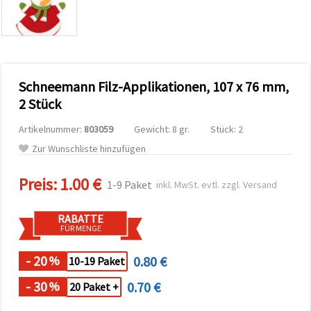
zu
analysieren
sowie
relevantere
Inhalte und
Werbung
anzuzeigen,
Schneemann Filz-Applikationen, 107 x 76 mm,
auch mit
Unterstützung
2 Stück
unserer
Partner für
Artikelnummer:
803059
Gewicht: 8 gr.
Stück: 2
Analyse
und
Zur Wunschliste hinzufügen
Marketing.
Sie können
Preis:
1.00 €
alle
1-9 Paket
inkl. MwSt. evtl. zzgl. Versand
Cookies
akzeptieren,
ablehnen
RABATTE
oder Ihre
FÜR MENGE
Auswahl in
den
- 20
0.80 €
%
Einstellungen
10-19 Paket
individuell
festlegen.
- 30
0.70 €
%
20 Paket +
Ihre
Einwilligung