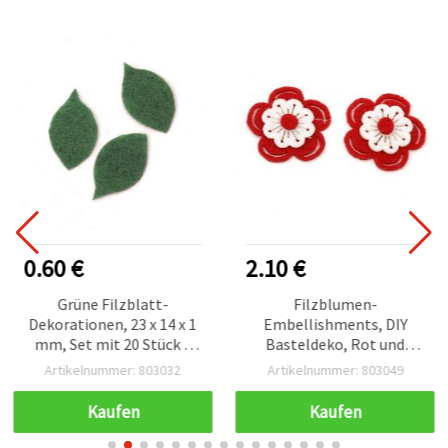
0.60 €
2.10 €
Grüne Filzblatt-
Filzblumen-
Dekorationen, 23 x 14 x 1
Embellishments, DIY
mm, Set mit 20 Stück –
Basteldeko, Rot und
für Decoupage,
Weiß, 3-lagig, 37 x 38 x 6
Artikelnummer: 803032
Artikelnummer: 803049
Scrapbooking, Karten,
mm – 10 Stück
Applikationen & DIY-
Kaufen
Kaufen
Projekte