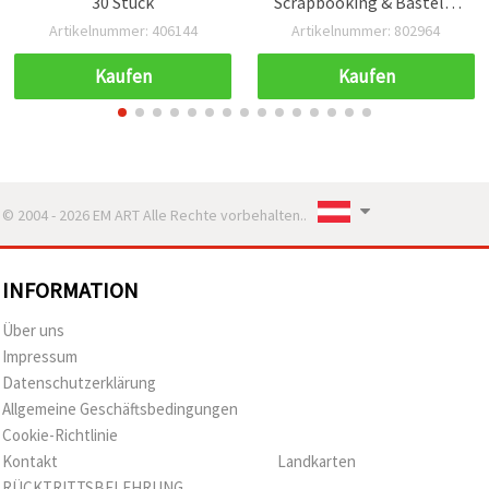
30 Stück
Scrapbooking & Basteln,
38 x 30 mm – 5 Stück
Artikelnummer: 406144
Artikelnummer: 802964
Kaufen
Kaufen
© 2004 - 2026 EM ART Alle Rechte vorbehalten..
INFORMATION
Über uns
Impressum
Datenschutzerklärung
Allgemeine Geschäftsbedingungen
Cookie-Richtlinie
Kontakt
Landkarten
RÜCKTRITTSBELEHRUNG