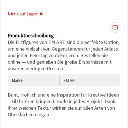
können Sie
jederzeit
ändern
Nicht auf Lager:
oder
widerrufen.
Impressum
Datenschutzerklärung
Cookie-
Produktbeschreibung
Richtlinie
Die Filzfiguren von EM ART sind die perfekte Option,
um eine Vielzahl von Gegenständen für jeden Anlass
Alle
und jeden Feiertag zu dekorieren. Bestellen Sie
akzeptieren
online — und genießen Sie große Ersparnisse mit
unseren niedrigen Preisen.
Cookie-
Einstellungen
Marke
EM ART
Bunt, fröhlich und eine Inspiration für kreative Ideen
– Filzformen bringen Freude in jedes Projekt. Dank
ihrer weichen Textur wirken sie auf allen Arten von
Oberflächen elegant.