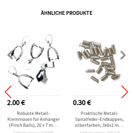
ÄHNLICHE PRODUKTE
2.00 €
0.30 €
Robuste Metall-
Praktische Metall-
Klemmösen für Anhänger
Spiralfeder-Endkappen,
(Pinch Bails), 20 x 7 mm,
silberfarben, 3x6x2 mm,
Öffnung 4 x 6 mm,
ca. 8 g, 50 Stück – ideal für
Artikelnummer: 525008
Artikelnummer: 501129