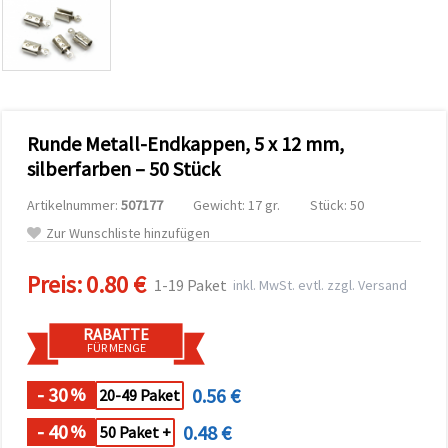
zu
analysieren
sowie
relevantere
Inhalte und
Werbung
anzuzeigen,
auch mit
Runde Metall-Endkappen, 5 x 12 mm,
Unterstützung
unserer
silberfarben – 50 Stück
Partner für
Analyse
Artikelnummer:
507177
Gewicht: 17 gr.
Stück: 50
und
Marketing.
Zur Wunschliste hinzufügen
Sie können
alle
Preis:
0.80 €
Cookies
1-19 Paket
inkl. MwSt. evtl. zzgl. Versand
akzeptieren,
ablehnen
oder Ihre
RABATTE
Auswahl in
FÜR MENGE
den
Einstellungen
individuell
- 30
0.56 €
%
20-49 Paket
festlegen.
Ihre
- 40
0.48 €
%
50 Paket +
Einwilligung