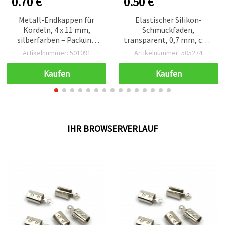
0.70 €
0.50 €
Metall-Endkappen für
Elastischer Silikon-
Kordeln, 4 x 11 mm,
Schmuckfaden,
silberfarben – Packung
transparent, 0,7 mm, ca. 6
mit 50 Stück
m
Artikelnummer: 501091
Artikelnummer: 505274
Kaufen
Kaufen
IHR BROWSERVERLAUF