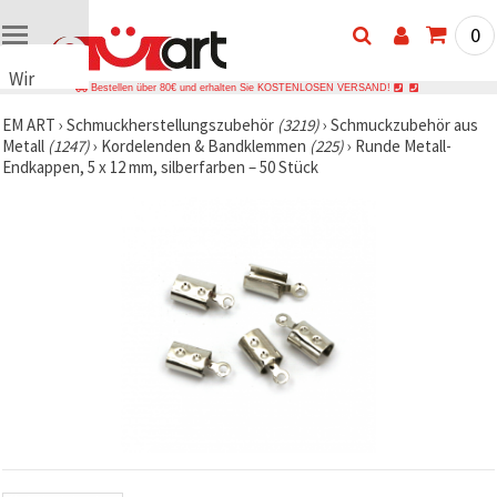
0
Wir
Bestellen über 80€ und erhalten Sie KOSTENLOSEN VERSAND!
verwenden
EM ART
›
Schmuckherstellungszubehör
(3219)
›
Schmuckzubehör aus
Cookies
Metall
(1247)
›
Kordelenden & Bandklemmen
(225)
›
Runde Metall-
🍪 Wir
Endkappen, 5 x 12 mm, silberfarben – 50 Stück
verwenden
Cookies
und
ähnliche
Technologien,
um das
ordnungsgemäße
Funktionieren
der Website
sicherzustellen,
Ihr
Nutzungserlebnis
zu
verbessern
und, mit
Ihrer
Einwilligung,
den
Datenverkehr