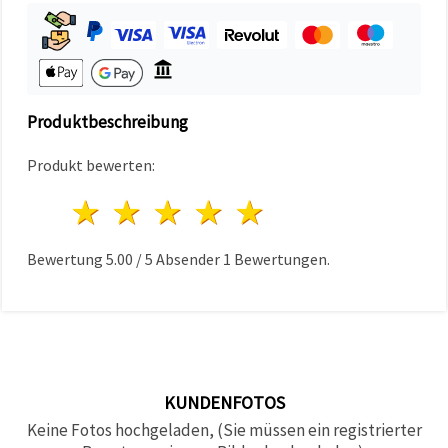
können Sie
jederzeit
ändern
oder
widerrufen.
Impressum
Datenschutzerklärung
Cookie-
Produktbeschreibung
Richtlinie
Produkt bewerten:
Alle
1 Stern
2 Sterne
3 Sterne
4 Sterne
5 Sterne
akzeptieren
Cookie-
Bewertung
5.00
/
5
Absender
1
Bewertungen.
Einstellungen
KUNDENFOTOS
Keine Fotos hochgeladen, (Sie müssen ein registrierter