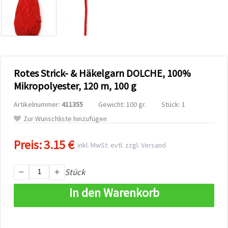
zu
analysieren
sowie
relevantere
Inhalte und
Werbung
anzuzeigen,
auch mit
Rotes Strick- & Häkelgarn DOLCHE, 100%
Unterstützung
unserer
Mikropolyester, 120 m, 100 g
Partner für
Analyse
Artikelnummer:
411355
Gewicht: 100 gr.
Stück: 1
und
Marketing.
Zur Wunschliste hinzufügen
Sie können
alle
Preis:
3.15 €
Cookies
inkl. MwSt. evtl. zzgl. Versand
akzeptieren,
ablehnen
oder Ihre
Stück
Auswahl in
den
In den Warenkorb
Einstellungen
individuell
festlegen.
Ihre
Einwilligung