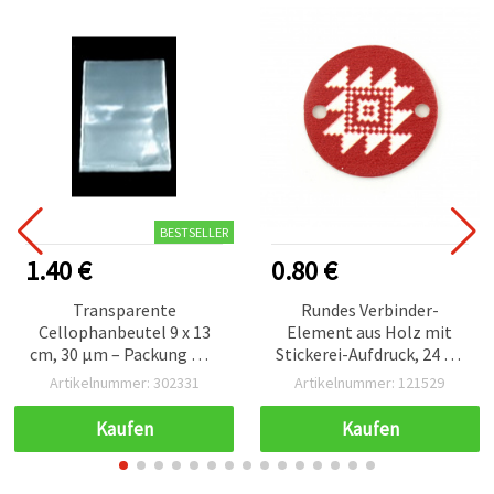
BESTSELLER
1.40 €
0.80 €
Transparente
Rundes Verbinder-
Cellophanbeutel 9 x 13
Element aus Holz mit
cm, 30 µm – Packung mit
Stickerei-Aufdruck, 24 x 2
200 Stück
mm, Loch 2 mm – 10
Artikelnummer: 302331
Artikelnummer: 121529
Stück
Kaufen
Kaufen