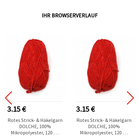
IHR BROWSERVERLAUF
3.15 €
3.15 €
Rotes Strick- & Häkelgarn
Rotes Strick- & Häkelgarn
DOLCHE, 100%
DOLCHE, 100%
Mikropolyester, 120 m,
Mikropolyester, 120 m,
100 g
100 g