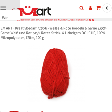
0
Wir
Bestellen über 80€ und erhalten Sie KOSTENLOSEN VERSAND!
verwenden
EM ART
›
Kreativbedarf
(1604)
›
Weiße & Rote Kordeln & Garne
(350)
›
Cookies
Garne Weiß und Rot
(45)
›
Rotes Strick- & Häkelgarn DOLCHE, 100%
🍪 Wir
Mikropolyester, 120 m, 100 g
verwenden
Cookies
und
ähnliche
Technologien,
um das
ordnungsgemäße
Funktionieren
der Website
sicherzustellen,
Ihr
Nutzungserlebnis
zu
verbessern
und, mit
Ihrer
Einwilligung,
den
Datenverkehr