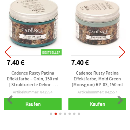
BESTSELLER
7.40 €
7.40 €
Cadence Rusty Patina
Cadence Rusty Patina
Effektfarbe – Grün, 150 ml
Effektfarbe, Mold Green
| Strukturierte Dekor- &
(Moosgrün) RP-03, 150 ml
Bastelfarbe für rustikalen
Artikelnummer: 842554
Artikelnummer: 842557
Vintage-Look, für
verschiedene
Kaufen
Kaufen
Oberflächen, DIY &
Hobby-Projekte