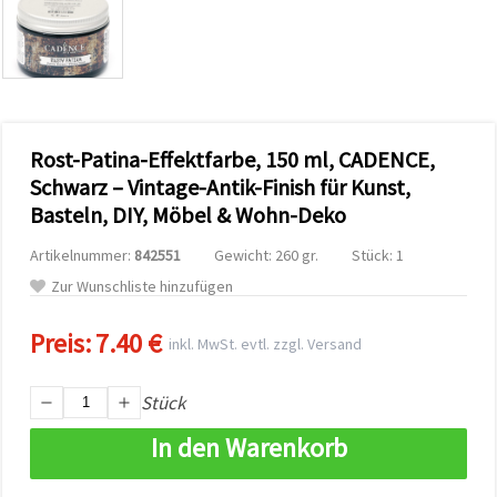
zu
analysieren
sowie
relevantere
Inhalte und
Werbung
anzuzeigen,
auch mit
Rost-Patina-Effektfarbe, 150 ml, CADENCE,
Unterstützung
unserer
Schwarz – Vintage-Antik-Finish für Kunst,
Partner für
Basteln, DIY, Möbel & Wohn-Deko
Analyse
und
Marketing.
Artikelnummer:
842551
Gewicht: 260 gr.
Stück: 1
Sie können
Zur Wunschliste hinzufügen
alle
Cookies
akzeptieren,
Preis:
7.40 €
inkl. MwSt. evtl. zzgl. Versand
ablehnen
oder Ihre
Auswahl in
den
Stück
Einstellungen
individuell
In den Warenkorb
festlegen.
Ihre
Einwilligung