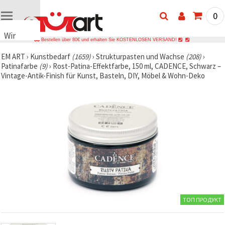
0
Wir
Bestellen über 80€ und erhalten Sie KOSTENLOSEN VERSAND!
verwenden
EM ART
›
Kunstbedarf
(1659)
›
Strukturpasten und Wachse
(208)
›
Cookies
Patinafarbe
(9)
›
Rost-Patina-Effektfarbe, 150 ml, CADENCE, Schwarz –
🍪 Wir
Vintage-Antik-Finish für Kunst, Basteln, DIY, Möbel & Wohn-Deko
verwenden
Cookies
und
ähnliche
Technologien,
um das
ordnungsgemäße
Funktionieren
der Website
sicherzustellen,
Ihr
Nutzungserlebnis
zu
verbessern
und, mit
ТОП ПРОДУКТ
Ihrer
Einwilligung,
den
Datenverkehr