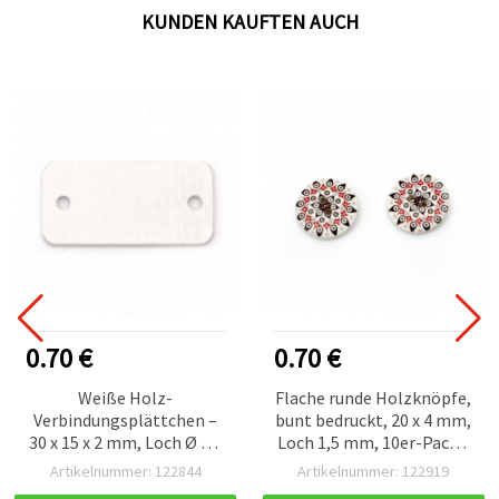
KUNDEN KAUFTEN AUCH
0.70 €
0.70 €
Weiße Holz-
Flache runde Holzknöpfe,
Verbindungsplättchen –
bunt bedruckt, 20 x 4 mm,
30 x 15 x 2 mm, Loch Ø 2,5
Loch 1,5 mm, 10er-Pack –
mm, 10er-Set, für Deko,
dekorative Näh- &
Artikelnummer: 122844
Artikelnummer: 122919
Schmuckherstellung,
Bastelknöpfe für Nähen,