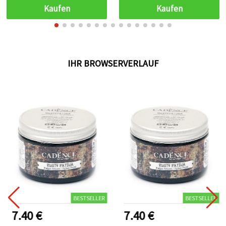
Scrapbooking & DIY-
Scrapbooking & DIY,
Kaufen
Kaufen
Bastelprojekte
gemischt sortiert
IHR BROWSERVERLAUF
BESTSELLER
BESTSELLER
7.40 €
7.40 €