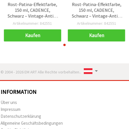
Rost-Patina-Effektfarbe,
Rost-Patina-Effektfarbe,
150 ml, CADENCE,
150 ml, CADENCE,
Schwarz – Vintage-Antik-
Schwarz – Vintage-Antik-
Finish für Kunst, Basteln,
Finish für Kunst, Basteln,
Artikelnummer: 842551
Artikelnummer: 842551
DIY, Möbel & Wohn-Deko
DIY, Möbel & Wohn-Deko
Kaufen
Kaufen
© 2004 - 2026 EM ART Alle Rechte vorbehalten..
INFORMATION
Über uns
Impressum
Datenschutzerklärung
Allgemeine Geschäftsbedingungen