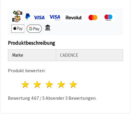
können Sie
jederzeit
ändern
oder
widerrufen.
Impressum
Datenschutzerklärung
Cookie-
Richtlinie
Produktbeschreibung
Alle
Marke
CADENCE
akzeptieren
Produkt bewerten:
Cookie-
Einstellungen
1 Stern
2 Sterne
3 Sterne
4 Sterne
5 Sterne
Bewertung
4.67
/
5
Absender
3
Bewertungen.