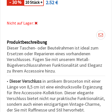
- 30
2.52 €
%
können Sie
10 Stück +
jederzeit
ändern
oder
widerrufen.
Impressum
Nicht auf Lager:
Datenschutzerklärung
Cookie-
Richtlinie
Produktbeschreibung
Alle
Dieser Taschen- oder Beutelrahmen ist ideal zum
akzeptieren
Ersetzen oder Reparieren eines vorhandenen
Verschlusses. Fügen Sie mit unserem Metall-
Cookie-
Bügelverschlussrahmen Funktionalität und Eleganz
Einstellungen
zu Ihrem Accessoire hinzu.
•
Dieser Verschluss
in antikem Bronzeton mit einer
Länge von 8,5 cm ist eine eindrucksvolle Ergänzung
für Ihre Accessoire-Kollektion. Dieser elegante
Verschluss bietet nicht nur praktische Funktionalität,
sondern auch einen einzigartigen Vintage-Charme,
der Sie mit Raffinesse und Stil hervorhebt.