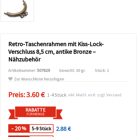
zu
analysieren
sowie
relevantere
Inhalte und
Werbung
anzuzeigen,
auch mit
Retro-Taschenrahmen mit Kiss-Lock-
Unterstützung
unserer
Verschluss 8,5 cm, antike Bronze –
Partner für
Nähzubehör
Analyse
und
Marketing.
Artikelnummer:
507629
Gewicht: 30 gr.
Stück: 1
Sie können
Zur Wunschliste hinzufügen
alle
Cookies
akzeptieren,
Preis:
3.60 €
1-4 Stück
inkl. MwSt. evtl. zzgl. Versand
ablehnen
oder Ihre
Auswahl in
RABATTE
den
FÜR MENGE
Einstellungen
individuell
festlegen.
- 20
2.88 €
%
5-9 Stück
Ihre
Einwilligung