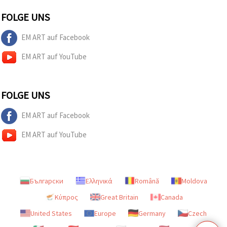
FOLGE UNS
EM ART auf Facebook
EM ART auf YouTube
FOLGE UNS
EM ART auf Facebook
EM ART auf YouTube
Български
Ελληνικά
Română
Moldova
Κύπρος
Great Britain
Canada
United States
Europe
Germany
Czech