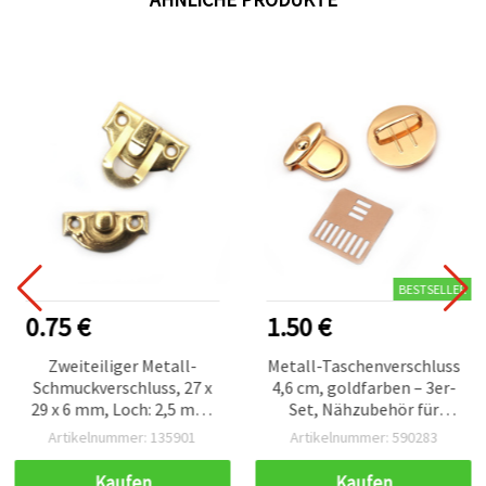
BESTSELLER
0.75 €
1.50 €
Zweiteiliger Metall-
Metall-Taschenverschluss
Schmuckverschluss, 27 x
4,6 cm, goldfarben – 3er-
29 x 6 mm, Loch: 2,5 mm,
Set, Nähzubehör für
goldfarben – 5 Sets
Taschen & Basteln
Artikelnummer: 135901
Artikelnummer: 590283
Kaufen
Kaufen