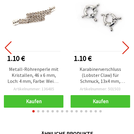
1.10 €
1.10 €
Metall-Röhrenperle mit
Karabinerverschluss
Kristallen, 46 x 6 mm,
(Lobster Claw) für
Loch: 4 mm, Farbe: Weiß –
Schmuck, 13x4 mm,
Bastelbedarf für DIY-
silberfarben – 2 Stück
Artikelnummer: 136485
Artikelnummer: 501503
Schmuck
Kaufen
Kaufen
ÄHNLICHE PRODUKTE