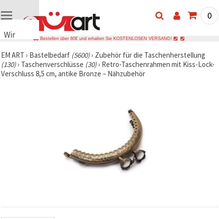
0
Wir
Bestellen über 80€ und erhalten Sie KOSTENLOSEN VERSAND!
verwenden
EM ART
›
Bastelbedarf
(5600)
›
Zubehör für die Taschenherstellung
Cookies
(130)
›
Taschenverschlüsse
(30)
›
Retro-Taschenrahmen mit Kiss-Lock-
🍪 Wir
Verschluss 8,5 cm, antike Bronze – Nähzubehör
verwenden
Cookies
und
ähnliche
Technologien,
um das
ordnungsgemäße
Funktionieren
der Website
sicherzustellen,
Ihr
Nutzungserlebnis
zu
verbessern
und, mit
Ihrer
Einwilligung,
den
Datenverkehr