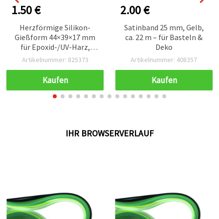
1.50 €
2.00 €
Herzförmige Silikon-
Satinband 25 mm, Gelb,
Gießform 44×39×17 mm
ca. 22 m – für Basteln &
für Epoxid-/UV-Harz,
Deko
Seife, Ton & Gips –
Artikelnummer: 825373
Artikelnummer: 408357
flexibel,
wiederverwendbar – DIY-
Kaufen
Kaufen
Basteln, Schmuck- &
Schlüsselanhänger-
Herstellung
IHR BROWSERVERLAUF