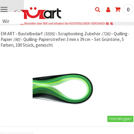
0
Wir
Bestellen über 80€ und erhalten Sie KOSTENLOSEN VERSAND!
verwenden
EM ART
›
Bastelbedarf
(5595)
›
Scrapbooking Zubehör
(726)
›
Quilling-
Cookies
Papier
(90)
›
Quilling-Papierstreifen 3 mm x 39 cm – Set Grüntöne, 5
🍪 Wir
Farben, 100 Stück, gemischt
verwenden
Cookies
und
ähnliche
Technologien,
um das
ordnungsgemäße
Funktionieren
der Website
sicherzustellen,
Ihr
Nutzungserlebnis
zu
verbessern
und, mit
ТОП ПРОДУКТ
Ihrer
Einwilligung,
den
Datenverkehr