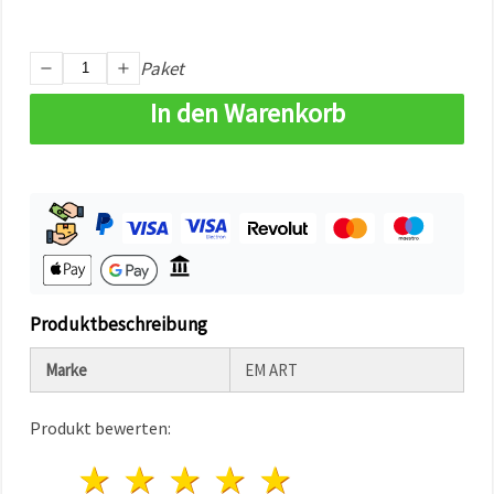
können Sie
jederzeit
ändern
oder
Paket
widerrufen.
Impressum
In den Warenkorb
Datenschutzerklärung
Cookie-
Richtlinie
Alle
akzeptieren
Cookie-
Einstellungen
Produktbeschreibung
Marke
EM ART
Produkt bewerten:
1 Stern
2 Sterne
3 Sterne
4 Sterne
5 Sterne