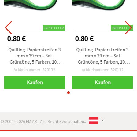
BESTSELLER
BESTSELLER
0.80 €
0.80 €
Quilling-Papierstreifen 3
Quilling-Papierstreifen 3
mm x 39 cm – Set
mm x 39 cm – Set
Grüntöne, 5 Farben, 100
Grüntöne, 5 Farben, 100
Stück, gemischt
Stück, gemischt
Artikelnummer: 820132
Artikelnummer: 820132
Kaufen
Kaufen
© 2004 - 2026 EM ART Alle Rechte vorbehalten..