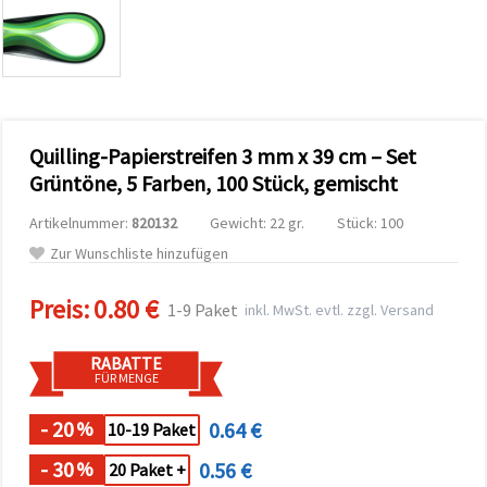
zu
analysieren
sowie
relevantere
Inhalte und
Werbung
anzuzeigen,
auch mit
Quilling-Papierstreifen 3 mm x 39 cm – Set
Unterstützung
unserer
Grüntöne, 5 Farben, 100 Stück, gemischt
Partner für
Analyse
Artikelnummer:
820132
Gewicht: 22 gr.
Stück: 100
und
Marketing.
Zur Wunschliste hinzufügen
Sie können
alle
Preis:
0.80 €
Cookies
1-9 Paket
inkl. MwSt. evtl. zzgl. Versand
akzeptieren,
ablehnen
oder Ihre
RABATTE
Auswahl in
FÜR MENGE
den
Einstellungen
individuell
- 20
0.64 €
%
10-19 Paket
festlegen.
Ihre
- 30
0.56 €
%
20 Paket +
Einwilligung