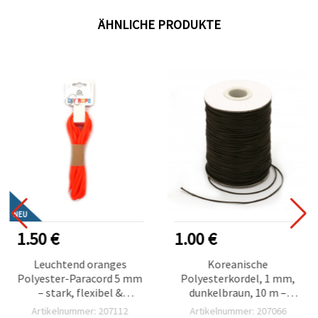
ÄHNLICHE PRODUKTE
NEU
1.50 €
1.00 €
Leuchtend oranges
Koreanische
Polyester-Paracord 5 mm
Polyesterkordel, 1 mm,
– stark, flexibel &
dunkelbraun, 10 m –
dekorative Bastelschnur,
Bastelkordel für
Artikelnummer: 207112
Artikelnummer: 207066