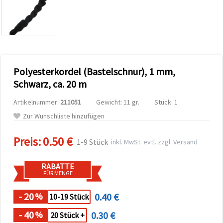
zu
analysieren
sowie
relevantere
Inhalte und
Werbung
anzuzeigen,
auch mit
Polyesterkordel (Bastelschnur), 1 mm,
Unterstützung
unserer
Schwarz, ca. 20 m
Partner für
Analyse
Artikelnummer:
211051
Gewicht: 11 gr.
Stück: 1
und
Marketing.
Zur Wunschliste hinzufügen
Sie können
alle
Preis:
0.50 €
Cookies
1-9 Stück
inkl. MwSt. evtl. zzgl. Versand
akzeptieren,
ablehnen
oder Ihre
RABATTE
Auswahl in
FÜR MENGE
den
Einstellungen
individuell
- 20
0.40 €
%
10-19 Stück
festlegen.
Ihre
- 40
0.30 €
%
20 Stück +
Einwilligung