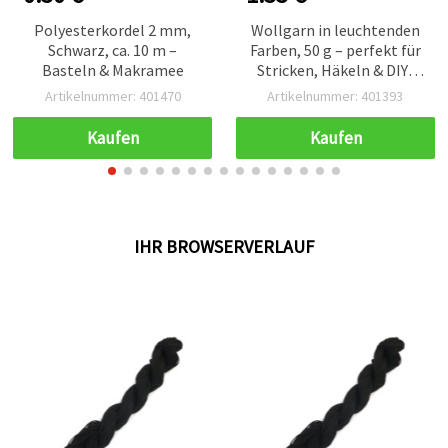
Polyesterkordel 2 mm,
Wollgarn in leuchtenden
Schwarz, ca. 10 m –
Farben, 50 g – perfekt für
Basteln & Makramee
Stricken, Häkeln & DIY-
Bastelprojekte
Artikelnummer: 401470
Artikelnummer: 401393
Kaufen
Kaufen
IHR BROWSERVERLAUF