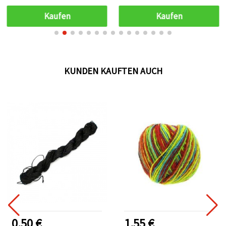
ca. 3 m Länge
Schmuckherstellung,
Perlenfädeln, Makramee
Kaufen
Kaufen
& DIY-Projekte
KUNDEN KAUFTEN AUCH
0.50 €
1.55 €