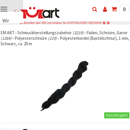
0
Wir
Bestellen über 80€ und erhalten Sie KOSTENLOSEN VERSAND!
verwenden
EM ART
›
Schmuckherstellungszubehör
(3219)
›
Fäden, Schnüre, Garne
Cookies
(1264)
›
Polyesterschnüre
(219)
›
Polyesterkordel (Bastelschnur), 1 mm,
🍪 Wir
Schwarz, ca. 20 m
verwenden
Cookies
und
ähnliche
Technologien,
um das
ordnungsgemäße
Funktionieren
der Website
sicherzustellen,
Ihr
Nutzungserlebnis
zu
verbessern
und, mit
ТОП ПРОДУКТ
Ihrer
Einwilligung,
den
Datenverkehr