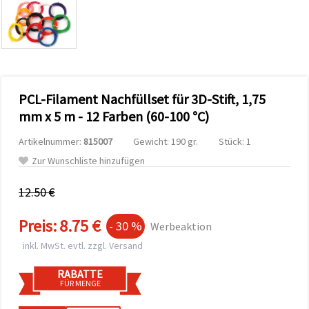
zu
analysieren
sowie
relevantere
Inhalte und
Werbung
anzuzeigen,
auch mit
PCL-Filament Nachfüllset für 3D-Stift, 1,75
Unterstützung
unserer
mm x 5 m - 12 Farben (60-100 °C)
Partner für
Analyse
Artikelnummer:
815007
Gewicht: 190 gr.
Stück: 1
und
Marketing.
Zur Wunschliste hinzufügen
Sie können
alle
12.50 €
Cookies
akzeptieren,
ablehnen
Preis:
8.75 €
- 30 %
Werbeaktion
oder Ihre
Auswahl in
inkl. MwSt. evtl. zzgl. Versand
den
Einstellungen
individuell
RABATTE
festlegen.
FÜR MENGE
Ihre
Einwilligung