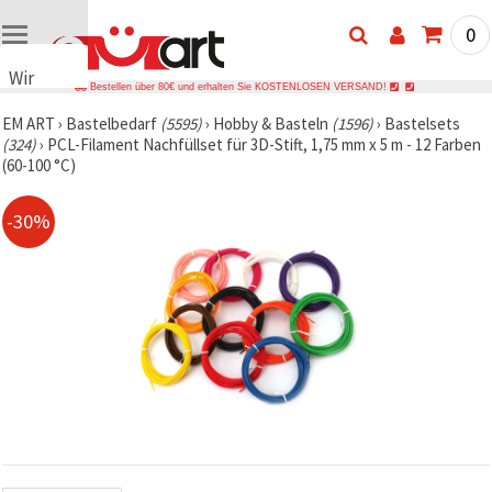
0
Wir
Bestellen über 80€ und erhalten Sie KOSTENLOSEN VERSAND!
verwenden
EM ART
›
Bastelbedarf
(5595)
›
Hobby & Basteln
(1596)
›
Bastelsets
Cookies
(324)
›
PCL-Filament Nachfüllset für 3D-Stift, 1,75 mm x 5 m - 12 Farben
🍪 Wir
(60-100 °C)
verwenden
Cookies
und
-30%
ähnliche
Technologien,
um das
ordnungsgemäße
Funktionieren
der Website
sicherzustellen,
Ihr
Nutzungserlebnis
zu
verbessern
und, mit
Ihrer
Einwilligung,
den
Datenverkehr