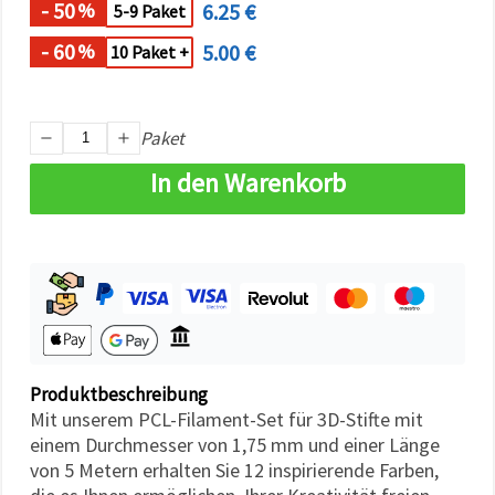
- 50
6.25 €
können Sie
%
5-9 Paket
jederzeit
ändern
- 60
5.00 €
%
10 Paket +
oder
widerrufen.
Impressum
Datenschutzerklärung
Cookie-
Paket
Richtlinie
In den Warenkorb
Alle
akzeptieren
Cookie-
Einstellungen
Produktbeschreibung
Mit unserem PCL-Filament-Set für 3D-Stifte mit
einem Durchmesser von 1,75 mm und einer Länge
von 5 Metern erhalten Sie 12 inspirierende Farben,