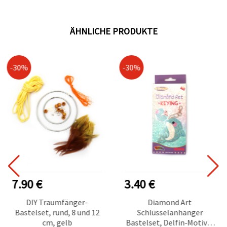
ÄHNLICHE PRODUKTE
-30%
-30%
7.90 €
3.40 €
DIY Traumfänger-
Diamond Art
Bastelset, rund, 8 und 12
Schlüsselanhänger
cm, gelb
Bastelset, Delfin‑Motiv, 8