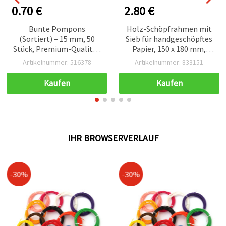
0.70 €
2.80 €
Bunte Pompons
Holz-Schöpfrahmen mit
(Sortiert) – 15 mm, 50
Sieb für handgeschöpftes
Stück, Premium-Qualität
Papier, 150 x 180 mm,
– Perfekt zum Basteln &
Basteln & DIY
Artikelnummer: 516378
Artikelnummer: 833151
Dekorieren von
Festtagskarten,
Kaufen
Kaufen
Bilderrahmen, Fotoalben
& kreativen DIY-Projekten
IHR BROWSERVERLAUF
-30%
-30%