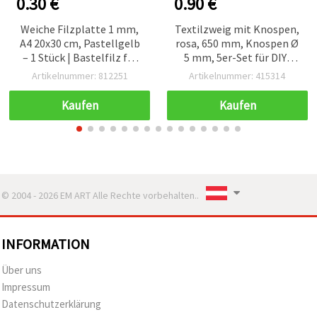
0.30 €
0.90 €
Weiche Filzplatte 1 mm,
Textilzweig mit Knospen,
A4 20x30 cm, Pastellgelb
rosa, 650 mm, Knospen Ø
– 1 Stück | Bastelfilz für
5 mm, 5er-Set für DIY-
DIY, Nähen, Applikationen
Kränze, Floristik &
Artikelnummer: 812251
Artikelnummer: 415314
& Kinderbasteln
Bastelprojekte
Kaufen
Kaufen
© 2004 - 2026 EM ART Alle Rechte vorbehalten..
INFORMATION
Über uns
Impressum
Datenschutzerklärung