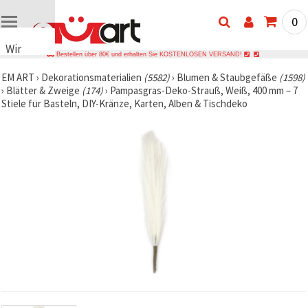
0
Wir
Bestellen über 80€ und erhalten Sie KOSTENLOSEN VERSAND!
verwenden
EM ART
›
Dekorationsmaterialien
(5582)
›
Blumen & Staubgefäße
(1598)
Cookies
›
Blätter & Zweige
(174)
›
Pampasgras-Deko-Strauß, Weiß, 400 mm – 7
🍪 Wir
Stiele für Basteln, DIY-Kränze, Karten, Alben & Tischdeko
verwenden
Cookies
und
ähnliche
Technologien,
um das
ordnungsgemäße
Funktionieren
der Website
sicherzustellen,
Ihr
Nutzungserlebnis
zu
verbessern
und, mit
Ihrer
Einwilligung,
den
Datenverkehr