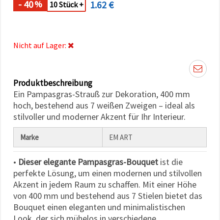
- 40
1.62 €
%
können Sie
10 Stück +
jederzeit
ändern
oder
widerrufen.
Impressum
Nicht auf Lager:
Datenschutzerklärung
Cookie-
Richtlinie
Produktbeschreibung
Alle
Ein Pampasgras-Strauß zur Dekoration, 400 mm
akzeptieren
hoch, bestehend aus 7 weißen Zweigen – ideal als
stilvoller und moderner Akzent für Ihr Interieur.
Cookie-
Einstellungen
Marke
EM ART
•
Dieser elegante Pampasgras-Bouquet
ist die
perfekte Lösung, um einen modernen und stilvollen
Akzent in jedem Raum zu schaffen. Mit einer Höhe
von 400 mm und bestehend aus 7 Stielen bietet das
Bouquet einen eleganten und minimalistischen
Look, der sich mühelos in verschiedene