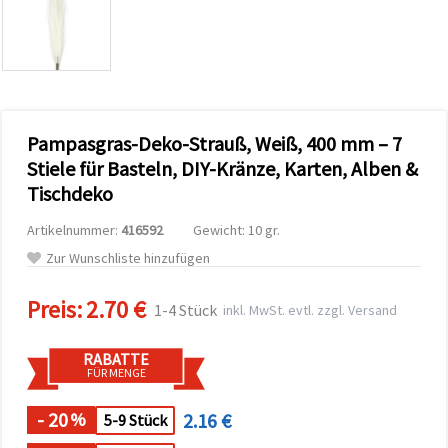
zu
analysieren
sowie
relevantere
Inhalte und
Werbung
anzuzeigen,
auch mit
Pampasgras-Deko-Strauß, Weiß, 400 mm – 7
Unterstützung
unserer
Stiele für Basteln, DIY-Kränze, Karten, Alben &
Partner für
Tischdeko
Analyse
und
Marketing.
Artikelnummer:
416592
Gewicht: 10 gr.
Sie können
Zur Wunschliste hinzufügen
alle
Cookies
akzeptieren,
Preis:
2.70 €
1-4 Stück
inkl. MwSt. evtl. zzgl. Versand
ablehnen
oder Ihre
Auswahl in
RABATTE
den
FÜR MENGE
Einstellungen
individuell
festlegen.
- 20
2.16 €
%
5-9 Stück
Ihre
Einwilligung