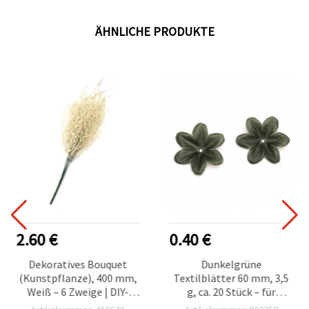
ÄHNLICHE PRODUKTE
2.60 €
0.40 €
Dekoratives Bouquet
Dunkelgrüne
(Kunstpflanze), 400 mm,
Textilblätter 60 mm, 3,5
Weiß – 6 Zweige | DIY-
g, ca. 20 Stück – für
Bastelverzierung für
Basteln, DIY & Deko