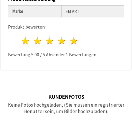
können Sie
jederzeit
Marke
EM ART
ändern
oder
widerrufen.
Impressum
Produkt bewerten:
Datenschutzerklärung
Cookie-
1 Stern
2 Sterne
3 Sterne
4 Sterne
5 Sterne
Richtlinie
Bewertung
5.00
/
5
Absender
1
Bewertungen.
Alle
akzeptieren
Cookie-
Einstellungen
KUNDENFOTOS
Keine Fotos hochgeladen, (Sie müssen ein registrierter
Benutzer sein, um Bilder hochzuladen).