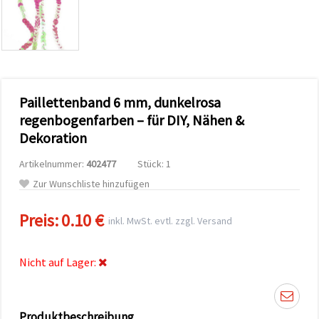
zu
analysieren
sowie
relevantere
Inhalte und
Werbung
anzuzeigen,
auch mit
Paillettenband 6 mm, dunkelrosa
Unterstützung
unserer
regenbogenfarben – für DIY, Nähen &
Partner für
Dekoration
Analyse
und
Marketing.
Artikelnummer:
402477
Stück: 1
Sie können
Zur Wunschliste hinzufügen
alle
Cookies
akzeptieren,
Preis:
0.10 €
inkl. MwSt. evtl. zzgl. Versand
ablehnen
oder Ihre
Auswahl in
den
Nicht auf Lager:
Einstellungen
individuell
festlegen.
Ihre
Einwilligung
Produktbeschreibung