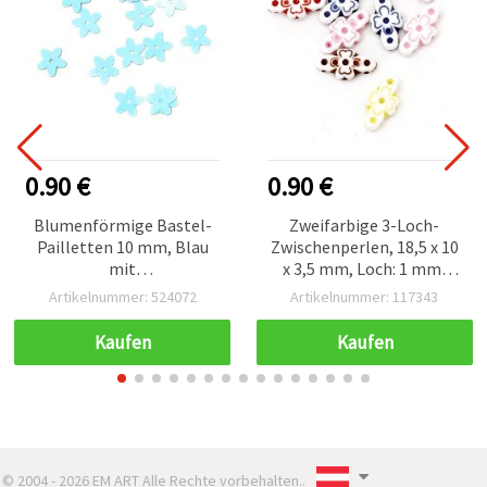
0.90 €
0.90 €
Blumenförmige Bastel-
Zweifarbige 3-Loch-
Pailletten 10 mm, Blau
Zwischenperlen, 18,5 x 10
mit
x 3,5 mm, Loch: 1 mm,
Regenbogenschimmer, 20
Farbmix, 50 g (ca. 120 Stk.)
Artikelnummer: 524072
Artikelnummer: 117343
g
Kaufen
Kaufen
© 2004 - 2026 EM ART Alle Rechte vorbehalten..