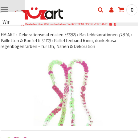
0
Wir
Bestellen über 80€ und erhalten Sie KOSTENLOSEN VERSAND!
verwenden
EM ART
›
Dekorationsmaterialien
(5582)
›
Basteldekorationen
(1816)
›
Cookies
Pailletten & Konfetti
(272)
›
Paillettenband 6 mm, dunkelrosa
🍪 Wir
regenbogenfarben – für DIY, Nähen & Dekoration
verwenden
Cookies
und
ähnliche
Technologien,
um das
ordnungsgemäße
Funktionieren
der Website
sicherzustellen,
Ihr
Nutzungserlebnis
zu
verbessern
und, mit
Ihrer
Einwilligung,
den
Datenverkehr