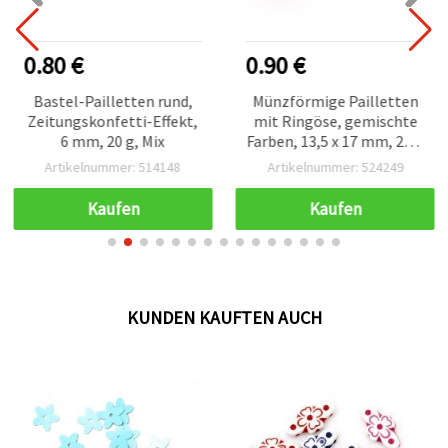
0.80 €
0.90 €
Bastel-Pailletten rund,
Münzförmige Pailletten
Zeitungskonfetti-Effekt,
mit Ringöse, gemischte
6 mm, 20 g, Mix
Farben, 13,5 x 17 mm, 20 g
Packung
Artikelnummer: 514148
Artikelnummer: 524249
Kaufen
Kaufen
KUNDEN KAUFTEN AUCH