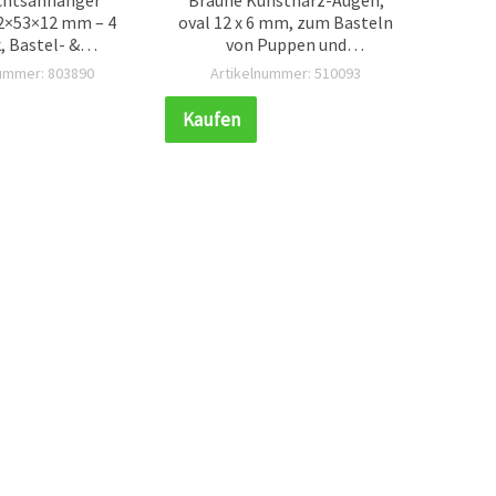
72×53×12 mm – 4
oval 12 x 6 mm, zum Basteln
aus Ho
, Bastel- &
von Puppen und
7
nachtsdeko
Plüschtieren – 10 Stück
nummer: 803890
Artikelnummer: 510093
Ar
Kaufen
Kauf