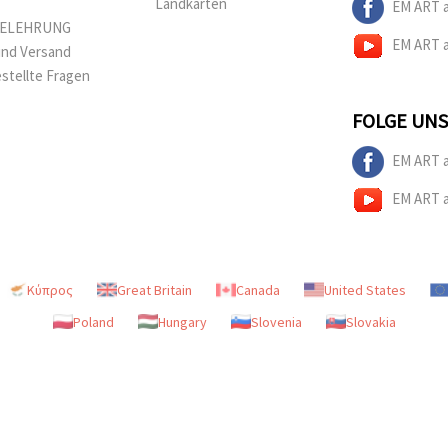
Landkarten
EM ART 
BELEHRUNG
EM ART 
und Versand
estellte Fragen
FOLGE UNS
EM ART 
EM ART 
Κύπρος
Great Britain
Canada
United States
Poland
Hungary
Slovenia
Slovakia