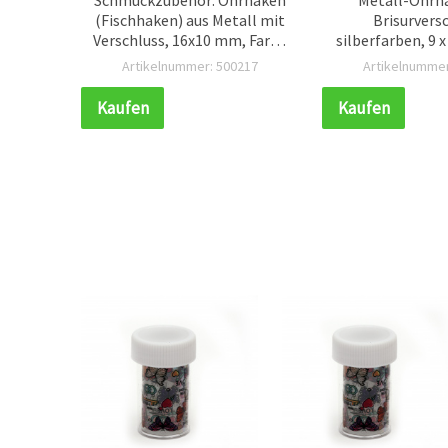
er Pack
(Fischhaken) aus Metall mit
Brisurvers
DIY
Verschluss, 16x10 mm, Farbe
silberfarben, 9 
Antik-Kupfer – 10 Stück
Stüc
300
Artikelnummer: 500217
Artikelnummer
Kaufen
Kaufen