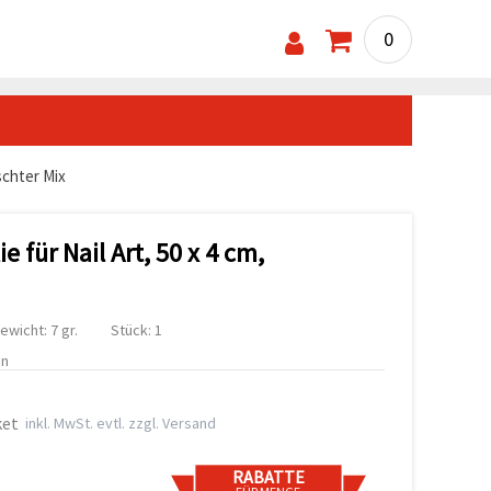
0
schter Mix
e für Nail Art, 50 x 4 cm,
ewicht: 7 gr.
Stück: 1
en
ket
inkl. MwSt. evtl. zzgl. Versand
RABATTE