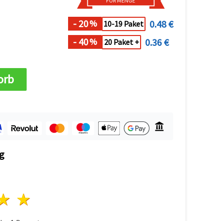
FÜR MENGE
- 20
0.48 €
%
10-19 Paket
- 40
0.36 €
%
20 Paket +
orb
g
n
terne
3 Sterne
4 Sterne
5 Sterne