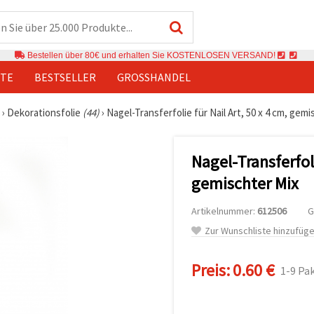
Bestellen über 80€ und erhalten Sie KOSTENLOSEN VERSAND!
TE
BESTSELLER
GROSSHANDEL
›
Dekorationsfolie
(44)
›
Nagel-Transferfolie für Nail Art, 50 x 4 cm, gemi
Nagel-Transferfoli
gemischter Mix
Artikelnummer:
612506
G
Zur Wunschliste hinzufüg
Preis:
0.60 €
1-9 Pa