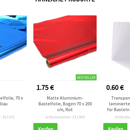
BESTSELLER
1.75 €
0.60 €
lfolie, 70 x
Matte Aluminium-
Transpare
Blau
Bastelfolie, Bogen 70 x 200
laminierte
cm, Rot
für Basteln 
0,17 m
: 811975
Artikelnummer: 811969
Artikel
Kratzfesti
Kaufen
Kaufen