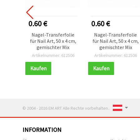
0.60 €
0.60 €
Nagel-Transferfolie
Nagel-Transferfolie
für Nail Art, 50 x 4 cm,
für Nail Art, 50 x 4 cm,
gemischter Mix
gemischter Mix
Artikelnummer: 612506
Artikelnummer: 612506
Kaufen
Kaufen
© 2004 - 2026 EM ART Alle Rechte vorbehalten..
INFORMATION