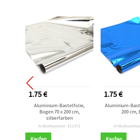
ESTSELLER
1.75 €
1.75 €
olie,
Aluminium-Bastelfolie,
Aluminium-Baste
00 cm
Bogen 70 x 200 cm,
200 cm, 
silberfarben
972
Artikelnummer: 811971
Artikelnummer
Kaufen
Kaufen