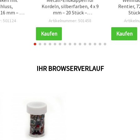
chluss,
Kordeln, silberfarben, 4 x 9
Rentier, 
x 16 mm – 10
mm – 20 Stück –
Stück
k
Schmuckzubehör
Weih
: 501124
Artikelnummer: 501458
Artikel
Kaufen
Kaufen
IHR BROWSERVERLAUF