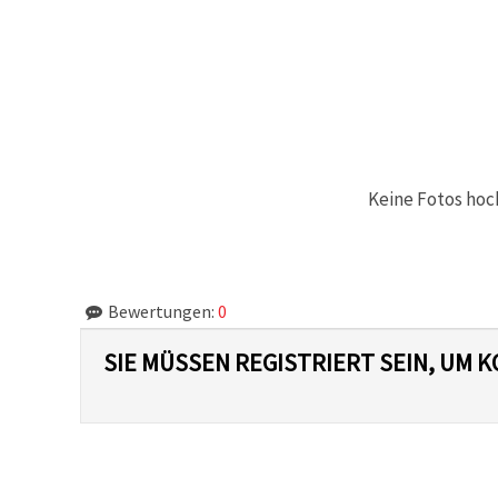
können Sie
jederzeit
ändern
oder
widerrufen.
Impressum
Datenschutzerklärung
Cookie-
Richtlinie
Keine Fotos hoc
Alle
akzeptieren
Cookie-
Einstellungen
Bewertungen:
0
SIE MÜSSEN REGISTRIERT SEIN, UM