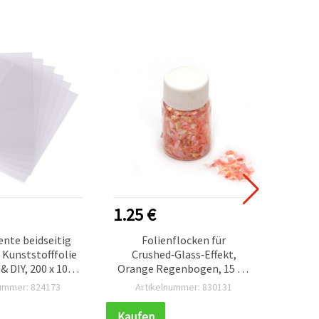
1.25 €
1.25
nte beidseitig
Folienflocken für
Folie-
 Kunststofffolie
Crushed‑Glass‑Effekt,
G
& DIY, 200 x 100 x
Orange Regenbogen, 15 ml
Regen
m, mit hoher
(~3 g) – Bastelbedarf
nummer: 824173
Artikelnummer: 830131
Ar
gkeit – 2 Stück
Kaufen
Kauf