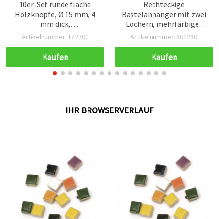
10er-Set runde flache
Rechteckige
Holzknöpfe, Ø 15 mm, 4
Bastelanhänger mit zwei
mm dick,
Löchern, mehrfarbiges
Lochdurchmesser 1,5 mm,
Tribal‑Geometrie‑Print,
Artikelnummer: 122700
Artikelnummer: 801280
bunter Farbenmix – zum
Boho‑Ethno‑Design für
Nähen, Dekorieren,
Scrapbooking,
Kaufen
Kaufen
Scrapbooking & DIY-
Geschenkanhänger,
Basteln
Schmuckverbinder (2
Stück)
IHR BROWSERVERLAUF