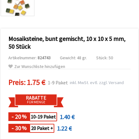
zu
analysieren
sowie
relevantere
Inhalte und
Werbung
anzuzeigen,
Mosaiksteine, bunt gemischt, 10 x 10 x 5 mm,
auch mit
Unterstützung
50 Stück
unserer
Partner für
Artikelnummer:
824743
Gewicht: 48 gr.
Stück: 50
Analyse
und
Zur Wunschliste hinzufügen
Marketing.
Sie können
Preis:
1.75 €
alle
1-9 Paket
inkl. MwSt. evtl. zzgl. Versand
Cookies
akzeptieren,
ablehnen
RABATTE
oder Ihre
FÜR MENGE
Auswahl in
den
- 20
1.40 €
%
Einstellungen
10-19 Paket
individuell
festlegen.
- 30
1.22 €
%
20 Paket +
Ihre
Einwilligung