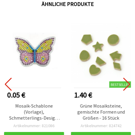
ÄHNLICHE PRODUKTE
BESTSELLER
0.05 €
1.40 €
Mosaik-Schablone
Grüne Mosaiksteine,
(Vorlage),
gemischte Formen und
Schmetterlings-Design,
Größen - 16 Stück
93 x 126 mm – für Basteln
Artikelnummer: 821086
Artikelnummer: 824742
& DIY