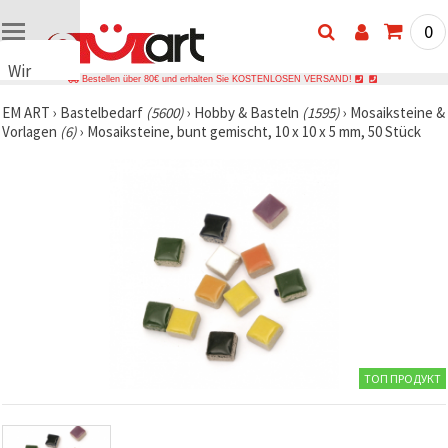
0
Wir
Bestellen über 80€ und erhalten Sie KOSTENLOSEN VERSAND!
verwenden
EM ART
›
Bastelbedarf
(5600)
›
Hobby & Basteln
(1595)
›
Mosaiksteine &
Cookies
Vorlagen
(6)
›
Mosaiksteine, bunt gemischt, 10 x 10 x 5 mm, 50 Stück
🍪 Wir
verwenden
Cookies
und
ähnliche
Technologien,
um das
ordnungsgemäße
Funktionieren
der Website
sicherzustellen,
Ihr
Nutzungserlebnis
zu
verbessern
ТОП ПРОДУКТ
und, mit
Ihrer
Einwilligung,
den
Datenverkehr