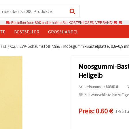
Bestellen über 80€ und erhalten Sie KOSTENLOSEN VERSAND!
TE
BESTSELLER
GROSSHANDEL
Filz
(752)
›
EVA-Schaumstoff
(106)
›
Moosgummi-Bastelplatte, 0,8–0,9 mm,
Moosgummi-Bastel
Hellgelb
Artikelnummer:
803616
G
Zur Wunschliste hinzufüg
Preis:
0.60 €
1-9 St