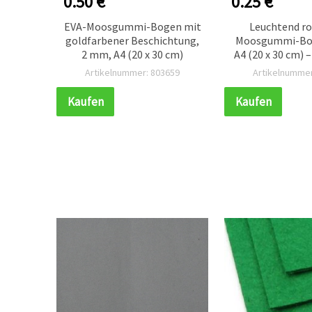
0.50 €
0.25 €
),
EVA-Moosgummi-Bogen mit
Leuchtend ro
tik,
goldfarbener Beschichtung,
Moosgummi-Bog
 30 cm)
2 mm, A4 (20 x 30 cm)
A4 (20 x 30 cm) –
Scrapboo
625
Artikelnummer: 803659
Artikelnummer
Bastelarbeiten
DIY-Dekora
Kaufen
Kaufen