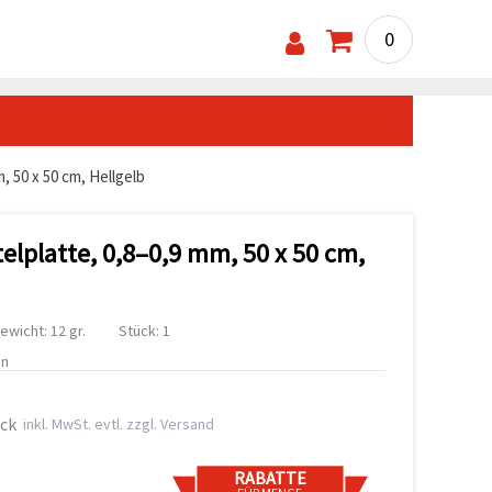
0
 50 x 50 cm, Hellgelb
platte, 0,8–0,9 mm, 50 x 50 cm,
ewicht: 12 gr.
Stück: 1
en
ück
inkl. MwSt. evtl. zzgl. Versand
RABATTE