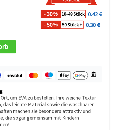
FÜR MENGE
- 30
0.42 €
%
10-49 Stück
- 50
0.30 €
%
50 Stück +
orb
g
 Ort, um EVA zu bestellen. Ihre weiche Textur
, das leichte Material sowie die waschbaren
haften machen sie besonders attraktiv und
kte, die sogar gemeinsam mit Kindern
nen!