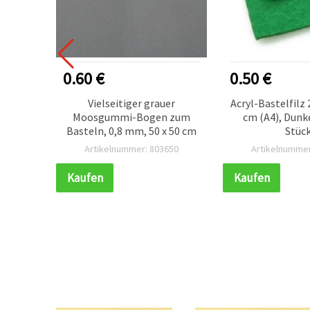
0.60 €
0.50 €
eis-
Vielseitiger grauer
Acryl-Bastelfilz
end, 6
Moosgummi-Bogen zum
cm (A4), Dunk
0 Stück
Basteln, 0,8 mm, 50 x 50 cm
Stüc
152
Artikelnummer: 803650
Artikelnummer
Kaufen
Kaufen