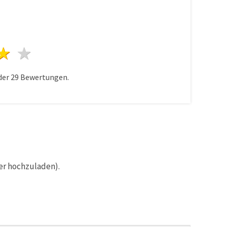
n
terne
3 Sterne
4 Sterne
5 Sterne
der
29
Bewertungen.
er hochzuladen).