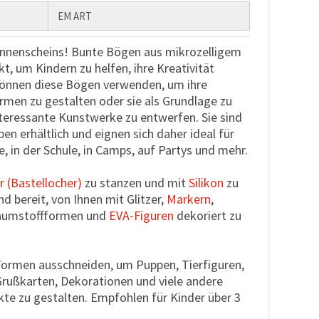
EM ART
onnenscheins! Bunte Bögen aus mikrozelligem
t, um Kindern zu helfen, ihre Kreativität
können diese Bögen verwenden, um ihre
men zu gestalten oder sie als Grundlage zu
teressante Kunstwerke zu entwerfen. Sie sind
rben erhältlich und eignen sich daher ideal für
, in der Schule, in Camps, auf Partys und mehr.
r (Bastellocher)
zu stanzen und mit
Silikon
zu
nd bereit, von Ihnen mit Glitzer,
Markern
,
haumstoffformen und
EVA-Figuren
dekoriert zu
Formen ausschneiden, um Puppen, Tierfiguren,
Grußkarten, Dekorationen und viele andere
kte zu gestalten. Empfohlen für Kinder über 3