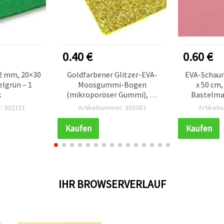
0.40 €
0.60 €
 2 mm, 20×30
Goldfarbener Glitzer-EVA-
EVA-Schaum
elgrün – 1
Moosgummi-Bogen
x 50 cm,
k
(mikroporöser Gummi), A4
Bastelmat
20 x 30 cm, 1,5 mm, für
De
: 802151
Artikelnummer: 802083
Artikel
Bastel- und Dekoarbeiten
Kaufen
Kaufen
IHR BROWSERVERLAUF