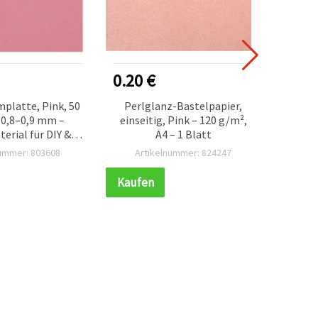
0.20 €
0.30
platte, Pink, 50
Perlglanz-Bastelpapier,
E
 0,8–0,9 mm –
einseitig, Pink – 120 g/m²,
(Moo
erial für DIY &
A4 – 1 Blatt
(
koration
nummer: 803608
Artikelnummer: 824247
Ar
Kaufen
Kauf