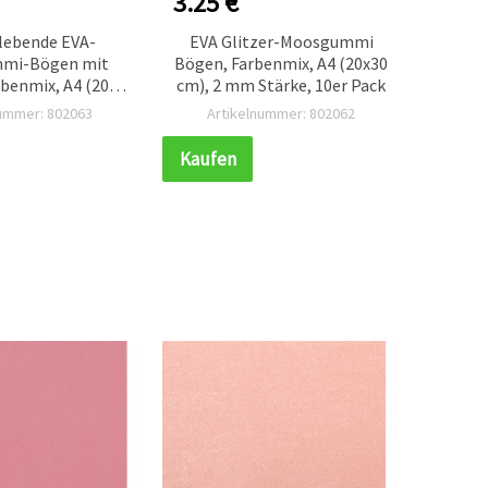
3.25 €
0.60
lebende EVA-
EVA Glitzer-Moosgummi
EVA‑
mi-Bögen mit
Bögen, Farbenmix, A4 (20x30
Bast
rbenmix, A4 (20 x
cm), 2 mm Stärke, 10er Pack
Dek
mm Stärke, 10er-
50×
nummer: 802063
Artikelnummer: 802062
Ar
Set
Kaufen
Kauf