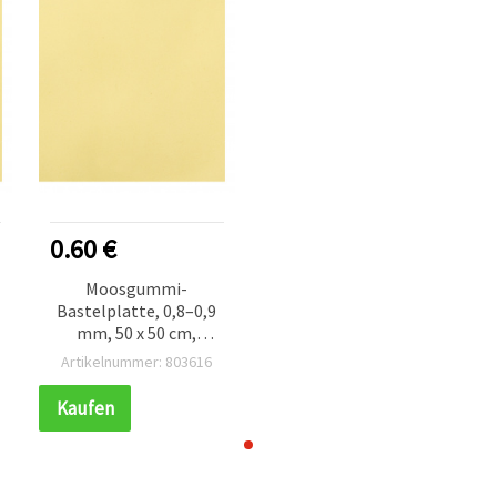
0.60 €
Moosgummi-
Bastelplatte, 0,8–0,9
mm, 50 x 50 cm,
Hellgelb
Artikelnummer: 803616
Kaufen