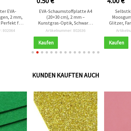
0.50 €
4.00 €
ter EVA-
EVA-Schaumstoffplatte A4
Selbstk
en, 2 mm,
(20×30 cm), 2 mm –
Moosgum
 Perfekt für
Kunstgras-Optik, Schwarz |
Glitzer, Fa
king,
Scrapbooking & Basteln
30 cm), 2 
: 802064
Artikelnummer: 802636
Artikel
 & kreative
tionen
Kaufen
Kaufen
KUNDEN KAUFTEN AUCH