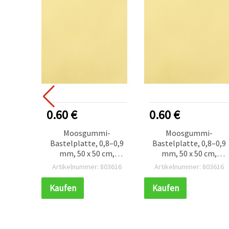
0.60 €
0.60 €
Moosgummi-
Moosgummi-
Bastelplatte, 0,8–0,9
Bastelplatte, 0,8–0,9
mm, 50 x 50 cm,
mm, 50 x 50 cm,
Hellgelb
Hellgelb
Artikelnummer: 803616
Artikelnummer: 803616
Kaufen
Kaufen