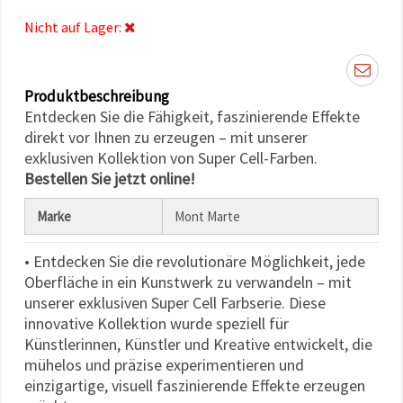
können Sie
jederzeit
Nicht auf Lager:
ändern
oder
widerrufen.
Impressum
Datenschutzerklärung
Produktbeschreibung
Cookie-
Entdecken Sie die Fähigkeit, faszinierende Effekte
Richtlinie
direkt vor Ihnen zu erzeugen – mit unserer
exklusiven Kollektion von Super Cell-Farben.
Alle
Bestellen Sie jetzt online!
akzeptieren
Marke
Mont Marte
Cookie-
Einstellungen
• Entdecken Sie die revolutionäre Möglichkeit, jede
Oberfläche in ein Kunstwerk zu verwandeln – mit
unserer exklusiven Super Cell Farbserie. Diese
innovative Kollektion wurde speziell für
Künstlerinnen, Künstler und Kreative entwickelt, die
mühelos und präzise experimentieren und
einzigartige, visuell faszinierende Effekte erzeugen