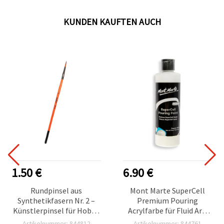
KUNDEN KAUFTEN AUCH
1.50 €
6.90 €
Rundpinsel aus
Mont Marte SuperCell
Synthetikfasern Nr. 2 –
Premium Pouring
Künstlerpinsel für Hobby
Acrylfarbe für Fluid Art,
& Basteln
Weiß, 240 ml
Artikelnummer: 844812
Artikelnummer: 844761