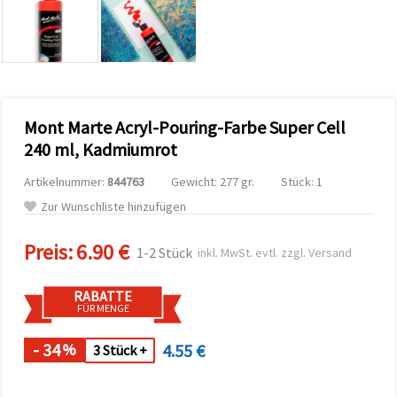
zu
analysieren
sowie
relevantere
Inhalte und
Werbung
anzuzeigen,
auch mit
Mont Marte Acryl-Pouring-Farbe Super Cell
Unterstützung
unserer
240 ml, Kadmiumrot
Partner für
Analyse
Artikelnummer:
844763
Gewicht: 277 gr.
Stück: 1
und
Marketing.
Zur Wunschliste hinzufügen
Sie können
alle
Preis:
6.90 €
Cookies
1-2 Stück
inkl. MwSt. evtl. zzgl. Versand
akzeptieren,
ablehnen
oder Ihre
RABATTE
Auswahl in
FÜR MENGE
den
Einstellungen
individuell
- 34
4.55 €
%
3 Stück +
festlegen.
Ihre
Einwilligung