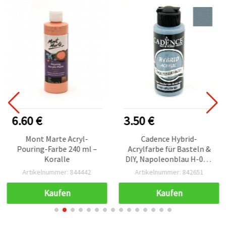
6.60 €
3.50 €
Mont Marte Acryl-
Cadence Hybrid-
Pouring-Farbe 240 ml –
Acrylfarbe für Basteln &
Koralle
DIY, Napoleonblau H-042,
120 ml
Artikelnummer: 844442
Artikelnummer: 842651
Kaufen
Kaufen