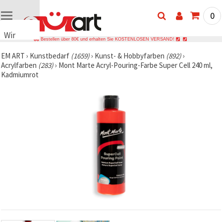
0
Wir
Bestellen über 80€ und erhalten Sie KOSTENLOSEN VERSAND!
verwenden
EM ART
›
Kunstbedarf
(1659)
›
Kunst- & Hobbyfarben
(892)
›
Cookies
Acrylfarben
(283)
›
Mont Marte Acryl-Pouring-Farbe Super Cell 240 ml,
🍪 Wir
Kadmiumrot
verwenden
Cookies
und
ähnliche
Technologien,
um das
ordnungsgemäße
Funktionieren
der Website
sicherzustellen,
Ihr
Nutzungserlebnis
zu
verbessern
und, mit
Ihrer
Einwilligung,
den
Datenverkehr