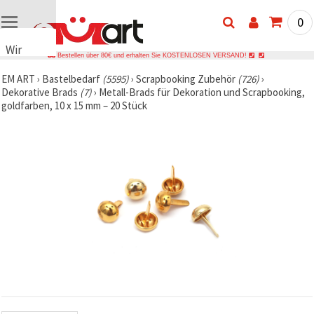
0
Wir
Bestellen über 80€ und erhalten Sie KOSTENLOSEN VERSAND!
verwenden
EM ART
›
Bastelbedarf
(5595)
›
Scrapbooking Zubehör
(726)
›
Cookies
Dekorative Brads
(7)
›
Metall-Brads für Dekoration und Scrapbooking,
🍪 Wir
goldfarben, 10 x 15 mm – 20 Stück
verwenden
Cookies
und
ähnliche
Technologien,
um das
ordnungsgemäße
Funktionieren
der Website
sicherzustellen,
Ihr
Nutzungserlebnis
zu
verbessern
und, mit
Ihrer
Einwilligung,
den
Datenverkehr