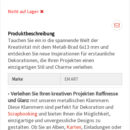
können Sie
jederzeit
Nicht auf Lager:
ändern
oder
widerrufen.
Impressum
Datenschutzerklärung
Produktbeschreibung
Cookie-
Richtlinie
Tauchen Sie ein in die spannende Welt der
Kreativität mit dem Metall-Brad 6x13 mm und
entdecken Sie neue Inspirationen für erstaunliche
Alle
Dekorationen, die Ihren Projekten einen
akzeptieren
einzigartigen Stil und Charme verleihen.
Cookie-
Einstellungen
Marke
EM ART
•
Verleihen Sie Ihren kreativen Projekten Raffinesse
und Glanz
mit unseren metallischen Klammern.
Diese Klammern sind perfekt für Dekoration und
Scrapbooking
und bieten Ihnen die Möglichkeit,
einzigartige und unvergessliche Designs zu
gestalten. Ob Sie an Alben,
Karten
, Einladungen oder