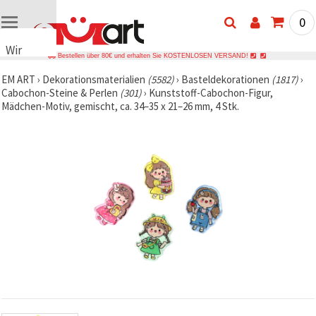
0
Wir
Bestellen über 80€ und erhalten Sie KOSTENLOSEN VERSAND!
verwenden
EM ART
›
Dekorationsmaterialien
(5582)
›
Basteldekorationen
(1817)
›
Cookies
Cabochon-Steine & Perlen
(301)
›
Kunststoff-Cabochon-Figur,
🍪 Wir
Mädchen-Motiv, gemischt, ca. 34–35 x 21–26 mm, 4 Stk.
verwenden
Cookies
und
ähnliche
Technologien,
um das
ordnungsgemäße
Funktionieren
der Website
sicherzustellen,
Ihr
Nutzungserlebnis
zu
verbessern
und, mit
Ihrer
Einwilligung,
den
Datenverkehr