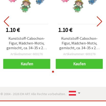
1.10 €
1.10 €
Kunststoff-Cabochon-
Kunststoff-Cabochon-
Figur, Mädchen-Motiv,
Figur, Mädchen-Motiv,
gemischt, ca. 34–35 x 21–
gemischt, ca. 34–35 x 21–
26 mm, 4 Stk.
26 mm, 4 Stk.
Artikelnummer: 603276
Artikelnummer: 603276
Kaufen
Kaufen
© 2004 - 2026 EM ART Alle Rechte vorbehalten..