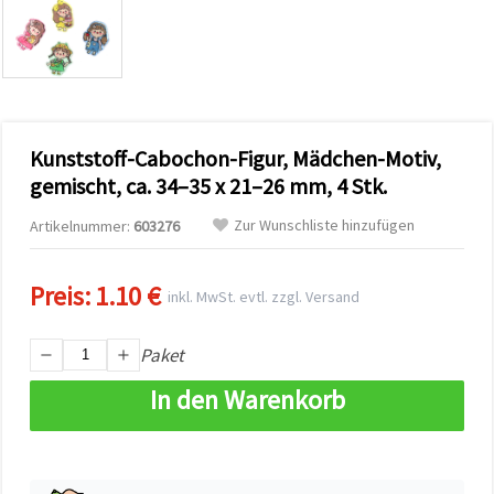
zu
analysieren
sowie
relevantere
Inhalte und
Werbung
anzuzeigen,
auch mit
Kunststoff-Cabochon-Figur, Mädchen-Motiv,
Unterstützung
unserer
gemischt, ca. 34–35 x 21–26 mm, 4 Stk.
Partner für
Analyse
Zur Wunschliste hinzufügen
Artikelnummer:
603276
und
Marketing.
Sie können
Preis:
1.10 €
alle
inkl. MwSt. evtl. zzgl. Versand
Cookies
akzeptieren,
ablehnen
Paket
oder Ihre
Auswahl in
In den Warenkorb
den
Einstellungen
individuell
festlegen.
Ihre
Einwilligung