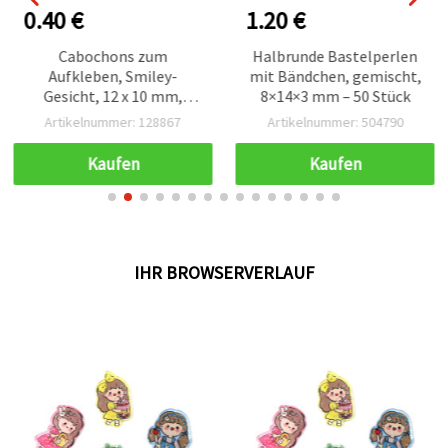
0.40 €
1.20 €
Cabochons zum
Halbrunde Bastelperlen
Aufkleben, Smiley-
mit Bändchen, gemischt,
Gesicht, 12 x 10 mm,
8×14×3 mm – 50 Stück
Farben gemischt –
Artikelnummer: 128867
Artikelnummer: 504790
Packung mit 20 Stück
Kaufen
Kaufen
IHR BROWSERVERLAUF