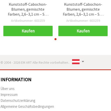
Kunststoff-Cabochon-
Kunststoff-Cabochon-
Blumen, gemischte
Blumen, gemischte
Farben, 2,6–3,1 cm – Set
Farben, 2,6–3,1 cm – Set
mit 10 Stück
mit 10 Stück
Artikelnummer: 603259
Artikelnummer: 603259
Kaufen
Kaufen
© 2004 - 2026 EM ART Alle Rechte vorbehalten..
INFORMATION
Über uns
Impressum
Datenschutzerklärung
Allgemeine Geschäftsbedingungen