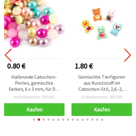
0.80 €
1.80 €
Halbrunde Cabochon-
Gemischte Tierfiguren
Perlen, gemischte
aus Kunststoff im
Farben, 6 x 3 mm, für DIY,
Cabochon-Stil, 2,6–2,8
Scrapbooking &
cm, 10er Set für Basteln &
Artikelnummer: 503042
Artikelnummer: 603245
Decoupage – 100 Stück
DIY
Kaufen
Kaufen