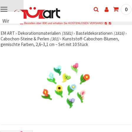
0
Wir
Bestellen über 80€ und erhalten Sie KOSTENLOSEN VERSAND!
verwenden
EM ART
›
Dekorationsmaterialien
(5581)
›
Basteldekorationen
(1816)
›
Cookies
Cabochon-Steine & Perlen
(301)
›
Kunststoff-Cabochon-Blumen,
🍪 Wir
gemischte Farben, 2,6–3,1 cm – Set mit 10 Stück
verwenden
Cookies
und
ähnliche
Technologien,
um das
ordnungsgemäße
Funktionieren
der Website
sicherzustellen,
Ihr
Nutzungserlebnis
zu
verbessern
und, mit
Ihrer
Einwilligung,
den
Datenverkehr