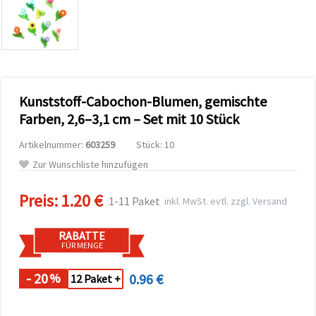
zu
analysieren
sowie
relevantere
Inhalte und
Werbung
anzuzeigen,
auch mit
Kunststoff-Cabochon-Blumen, gemischte
Unterstützung
unserer
Farben, 2,6–3,1 cm – Set mit 10 Stück
Partner für
Analyse
Artikelnummer:
603259
Stück: 10
und
Marketing.
Zur Wunschliste hinzufügen
Sie können
alle
Preis:
1.20 €
Cookies
1-11 Paket
inkl. MwSt. evtl. zzgl. Versand
akzeptieren,
ablehnen
oder Ihre
RABATTE
Auswahl in
FÜR MENGE
den
Einstellungen
individuell
- 20
0.96 €
%
12 Paket +
festlegen.
Ihre
Einwilligung