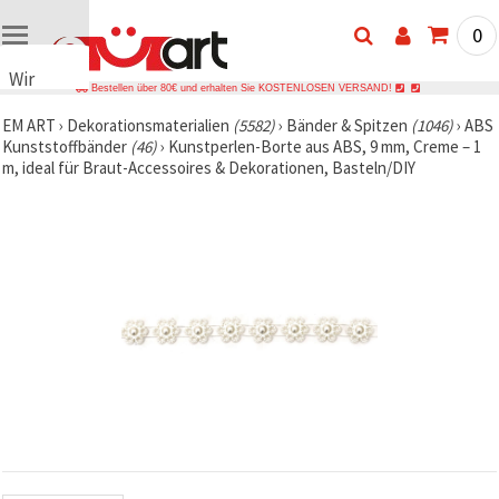
0
Wir
Bestellen über 80€ und erhalten Sie KOSTENLOSEN VERSAND!
verwenden
EM ART
›
Dekorationsmaterialien
(5582)
›
Bänder & Spitzen
(1046)
›
ABS
Cookies
Kunststoffbänder
(46)
›
Kunstperlen-Borte aus ABS, 9 mm, Creme – 1
🍪 Wir
m, ideal für Braut-Accessoires & Dekorationen, Basteln/DIY
verwenden
Cookies
und
ähnliche
Technologien,
um das
ordnungsgemäße
Funktionieren
der Website
sicherzustellen,
Ihr
Nutzungserlebnis
zu
verbessern
und, mit
Ihrer
Einwilligung,
den
Datenverkehr