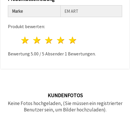
können Sie
jederzeit
Marke
EM ART
ändern
oder
widerrufen.
Impressum
Produkt bewerten:
Datenschutzerklärung
Cookie-
1 Stern
2 Sterne
3 Sterne
4 Sterne
5 Sterne
Richtlinie
Bewertung
5.00
/
5
Absender
1
Bewertungen.
Alle
akzeptieren
Cookie-
Einstellungen
KUNDENFOTOS
Keine Fotos hochgeladen, (Sie müssen ein registrierter
Benutzer sein, um Bilder hochzuladen).