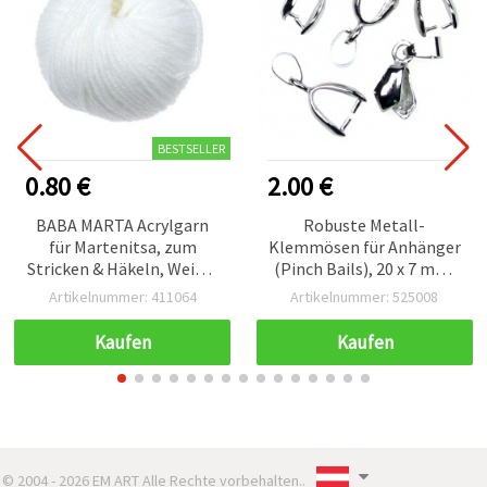
BESTSELLER
0.80 €
2.00 €
BABA MARTA Acrylgarn
Robuste Metall-
für Martenitsa, zum
Klemmösen für Anhänger
Stricken & Häkeln, Weiß –
(Pinch Bails), 20 x 7 mm,
25 g
Öffnung 4 x 6 mm,
Artikelnummer: 411064
Artikelnummer: 525008
silberfarben – 10 Stück,
ideal für
Kaufen
Kaufen
Schmuckherstellung &
Basteln
© 2004 - 2026 EM ART Alle Rechte vorbehalten..