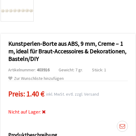
zu
analysieren
sowie
relevantere
Inhalte und
Werbung
anzuzeigen,
auch mit
Kunstperlen-Borte aus ABS, 9 mm, Creme – 1
Unterstützung
unserer
m, ideal für Braut-Accessoires & Dekorationen,
Partner für
Basteln/DIY
Analyse
und
Marketing.
Artikelnummer:
403916
Gewicht: 7 gr.
Stück: 1
Sie können
Zur Wunschliste hinzufügen
alle
Cookies
akzeptieren,
Preis:
1.40 €
inkl. MwSt. evtl. zzgl. Versand
ablehnen
oder Ihre
Auswahl in
den
Nicht auf Lager:
Einstellungen
individuell
festlegen.
Ihre
Einwilligung
Produktbeschreibung