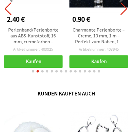
2.40 €
0.90 €
Perlenband/Perlenborte
Charmante Perlenborte –
aus ABS-Kunststoff, 16
Creme, 13 mm, 1 m –
mm, cremefarben –
Perfekt zum Nähen, für
dekoratives
Hochzeitsdeko,
Artikelnummer: 403925
Artikelnummer: 403945
Bastelzubehör für
Accessoires & kreative
Hochzeiten, 1 Meter
DIY- und Bastelprojekte
Kaufen
Kaufen
KUNDEN KAUFTEN AUCH