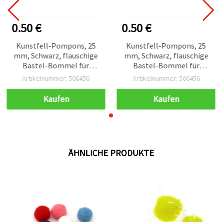
0.50 €
0.50 €
Kunstfell-Pompons, 25
Kunstfell-Pompons, 25
mm, Schwarz, flauschige
mm, Schwarz, flauschige
Bastel-Bommel für
Bastel-Bommel für
Accessoires – 2 Stück
Accessoires – 2 Stück
Artikelnummer: 506456
Artikelnummer: 506456
Kaufen
Kaufen
ÄHNLICHE PRODUKTE