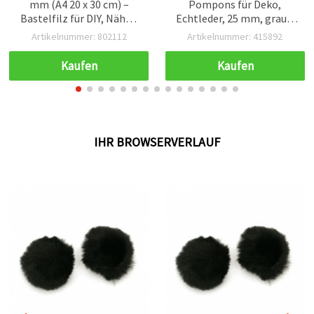
mm (A4 20 x 30 cm) –
Pompons für Deko,
Bastelfilz für DIY, Nähen
Echtleder, 25 mm, grau –
& Dekoration, 1 Stück
2 Stück | Bastelzubehör
Artikelnummer: 802112
Artikelnummer: 415892
Kaufen
Kaufen
IHR BROWSERVERLAUF