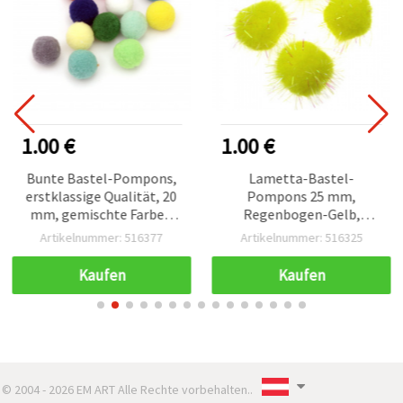
1.00 €
1.00 €
Bunte Bastel-Pompons,
Lametta-Bastel-
erstklassige Qualität, 20
Pompons 25 mm,
mm, gemischte Farben
Regenbogen-Gelb,
für festliche Dekoration,
Packung mit 20 Stück
Artikelnummer: 516377
Artikelnummer: 516325
Alben und Scrapbooking,
50 Stück
Kaufen
Kaufen
© 2004 - 2026 EM ART Alle Rechte vorbehalten..