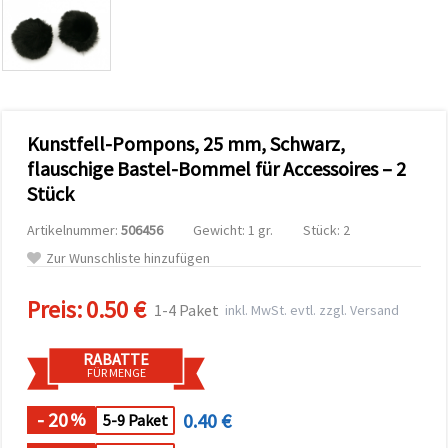
zu
analysieren
sowie
relevantere
Inhalte und
Werbung
anzuzeigen,
auch mit
Kunstfell-Pompons, 25 mm, Schwarz,
Unterstützung
unserer
flauschige Bastel-Bommel für Accessoires – 2
Partner für
Stück
Analyse
und
Marketing.
Artikelnummer:
506456
Gewicht: 1 gr.
Stück: 2
Sie können
Zur Wunschliste hinzufügen
alle
Cookies
akzeptieren,
Preis:
0.50 €
1-4 Paket
inkl. MwSt. evtl. zzgl. Versand
ablehnen
oder Ihre
Auswahl in
RABATTE
den
FÜR MENGE
Einstellungen
individuell
festlegen.
- 20
0.40 €
%
5-9 Paket
Ihre
Einwilligung