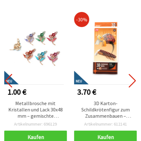
-30%
NEU
NEU
1.00 €
3.70 €
Metallbrosche mit
3D Karton-
Kristallen und Lack 30x48
Schildkrötenfigur zum
mm – gemischte
Zusammenbauen –
Blumendesigns in
Lustiges Lern-Bastelset
Artikelnummer: 696129
Artikelnummer: 612141
Goldfarbe für schicke
für Kinder, Schulprojekte
Outfits & Geschenkideen
& DIY-Modellbau-Fans
Kaufen
Kaufen