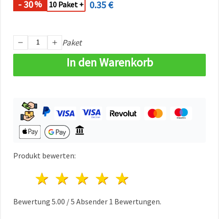
- 30
0.35 €
%
können Sie
10 Paket +
jederzeit
ändern
oder
widerrufen.
Paket
Impressum
Datenschutzerklärung
Cookie-
In den Warenkorb
Richtlinie
Alle
akzeptieren
Cookie-
Einstellungen
Produkt bewerten:
1 Stern
2 Sterne
3 Sterne
4 Sterne
5 Sterne
Bewertung
5.00
/
5
Absender
1
Bewertungen.