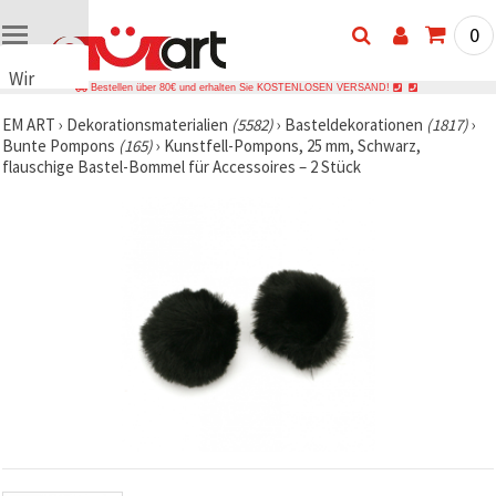
0
Wir
Bestellen über 80€ und erhalten Sie KOSTENLOSEN VERSAND!
verwenden
EM ART
›
Dekorationsmaterialien
(5582)
›
Basteldekorationen
(1817)
›
Cookies
Bunte Pompons
(165)
›
Kunstfell-Pompons, 25 mm, Schwarz,
🍪 Wir
flauschige Bastel-Bommel für Accessoires – 2 Stück
verwenden
Cookies
und
ähnliche
Technologien,
um das
ordnungsgemäße
Funktionieren
der Website
sicherzustellen,
Ihr
Nutzungserlebnis
zu
verbessern
und, mit
Ihrer
Einwilligung,
den
Datenverkehr