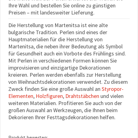
können Sie
Ihre Wahl und bestellen Sie online zu günstigen
jederzeit
Preisen – mit landesweiter Lieferung.
ändern
oder
widerrufen.
Die Herstellung von Martenitsa ist eine alte
Impressum
bulgarische Tradition. Perlen sind eines der
Datenschutzerklärung
Cookie-
Hauptmaterialien für die Herstellung von
Richtlinie
Martenitsa, die neben ihrer Bedeutung als Symbol
für Gesundheit auch ein Vorbote des Frühlings sind.
Alle
Mit Perlen in verschiedenen Formen können Sie
akzeptieren
improvisieren und einzigartige Dekorationen
kreieren. Perlen werden ebenfalls zur Herstellung
Cookie-
von Weihnachtsdekorationen verwendet. Zu diesem
Einstellungen
Zweck finden Sie eine große Auswahl an
Styropor-
Elementen
,
Holzfiguren
,
Drahtstäbchen
und vielen
weiteren Materialien. Profitieren Sie auch von der
großen Auswahl an Werkzeugen, die Ihnen beim
Dekorieren Ihrer Festtagsdekorationen helfen.
Produkt bewerten: