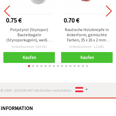
0.75 €
0.70 €
Polystyrol (Styropor)
Nautische Holzknöpfe in
Bastelkugeln
Ankerform, gemischte
(Styroporkugeln), weiß, Ø
Farben, 35 x 26 x 2 mm,
25 mm, 20er Pack
Loch Ø 1 mm – 10er-Pack
Artikelnummer: 801301
Artikelnummer: 121681
für maritime
Bastelprojekte
Kaufen
Kaufen
© 2004 - 2026 EM ART Alle Rechte vorbehalten..
INFORMATION