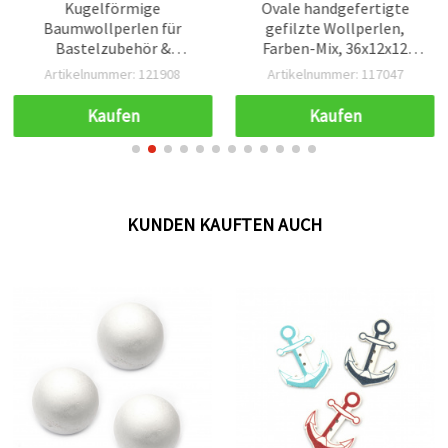
Kugelförmige
Ovale handgefertigte
Baumwollperlen für
gefilzte Wollperlen,
Bastelzubehör &
Farben-Mix, 36x12x12
Wohndeko, Ø 20 mm,
mm, Loch: 4 mm - 5 Stück
Artikelnummer: 121908
Artikelnummer: 117047
Loch Ø 4 mm, Weiß – 25
Stück
Kaufen
Kaufen
KUNDEN KAUFTEN AUCH