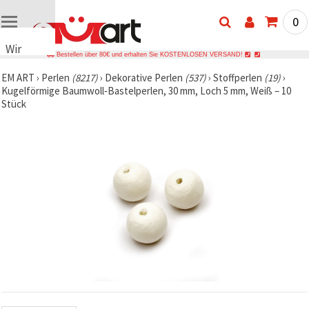
0
Wir
Bestellen über 80€ und erhalten Sie KOSTENLOSEN VERSAND!
verwenden
EM ART
›
Perlen
(8217)
›
Dekorative Perlen
(537)
›
Stoffperlen
(19)
›
Cookies
Kugelförmige Baumwoll‑Bastelperlen, 30 mm, Loch 5 mm, Weiß – 10
🍪 Wir
Stück
verwenden
Cookies
und
ähnliche
Technologien,
um das
ordnungsgemäße
Funktionieren
der Website
sicherzustellen,
Ihr
Nutzungserlebnis
zu
verbessern
und, mit
Ihrer
Einwilligung,
den
Datenverkehr