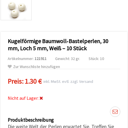
zu
analysieren
sowie
relevantere
Inhalte und
Werbung
anzuzeigen,
auch mit
Kugelförmige Baumwoll‑Bastelperlen, 30
Unterstützung
unserer
mm, Loch 5 mm, Weiß – 10 Stück
Partner für
Analyse
Artikelnummer:
121911
Gewicht: 32 gr.
Stück: 10
und
Marketing.
Zur Wunschliste hinzufügen
Sie können
alle
Preis:
1.30 €
Cookies
inkl. MwSt. evtl. zzgl. Versand
akzeptieren,
ablehnen
oder Ihre
Nicht auf Lager:
Auswahl in
den
Einstellungen
individuell
festlegen.
Produktbeschreibung
Ihre
Einwilligung
Die weite Welt der Perlen erwartet Sie. Treffen Sie