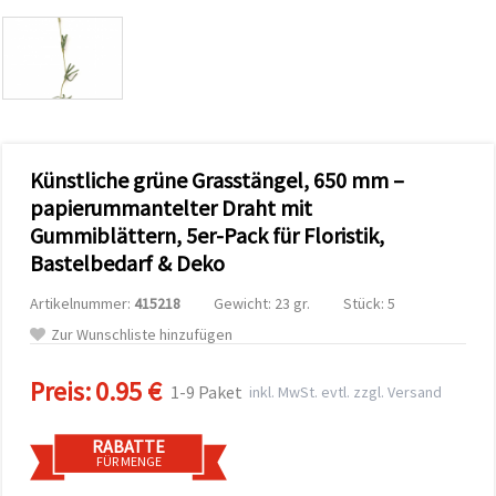
zu
analysieren
sowie
relevantere
Inhalte und
Werbung
anzuzeigen,
auch mit
Unterstützung
Künstliche grüne Grasstängel, 650 mm –
unserer
Partner für
papierummantelter Draht mit
Analyse
und
Gummiblättern, 5er-Pack für Floristik,
Marketing.
Bastelbedarf & Deko
Sie können
alle
Artikelnummer:
415218
Gewicht: 23 gr.
Stück: 5
Cookies
akzeptieren,
Zur Wunschliste hinzufügen
ablehnen
oder Ihre
Auswahl in
Preis:
0.95 €
1-9 Paket
inkl. MwSt. evtl. zzgl. Versand
den
Einstellungen
individuell
RABATTE
festlegen.
FÜR MENGE
Ihre
Einwilligung