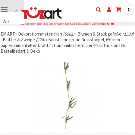
0
Wir
Bestellen über 80€ und erhalten Sie KOSTENLOSEN VERSAND!
verwenden
EM ART
›
Dekorationsmaterialien
(5582)
›
Blumen & Staubgefäße
(1598)
Cookies
›
Blätter & Zweige
(174)
›
Künstliche grüne Grasstängel, 650 mm –
🍪 Wir
papierummantelter Draht mit Gummiblättern, 5er-Pack für Floristik,
verwenden
Bastelbedarf & Deko
Cookies
und
ähnliche
Technologien,
um das
ordnungsgemäße
Funktionieren
der Website
sicherzustellen,
Ihr
Nutzungserlebnis
zu
verbessern
und, mit
Ihrer
Einwilligung,
den
Datenverkehr