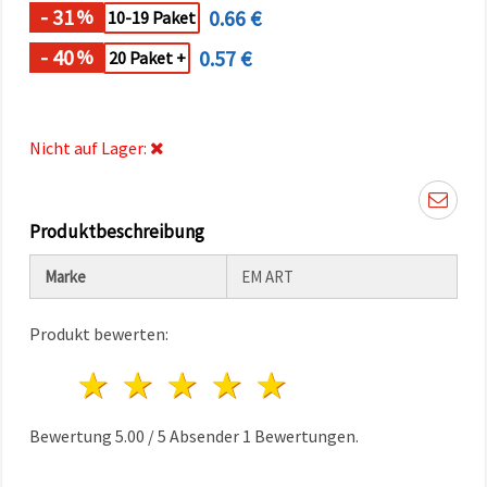
können Sie
- 31
0.66 €
%
10-19 Paket
jederzeit
ändern
- 40
0.57 €
%
20 Paket +
oder
widerrufen.
Impressum
Datenschutzerklärung
Cookie-
Nicht auf Lager:
Richtlinie
Alle
akzeptieren
Produktbeschreibung
Cookie-
Marke
EM ART
Einstellungen
Produkt bewerten:
1 Stern
2 Sterne
3 Sterne
4 Sterne
5 Sterne
Bewertung
5.00
/
5
Absender
1
Bewertungen.