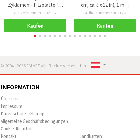
Zyklamen – Filzplatte für
cm, ca. 8 x 12 in), 1 mm
DIY & Dekoration, 1 Stück
dick, weicher nicht
Artikelnummer: 802117
Artikelnummer: 802120
gewebter Filzstoff für
Basteln, Nähen &
Kaufen
Kaufen
Schulprojekte – 1 Blatt
© 2004 - 2026 EM ART Alle Rechte vorbehalten..
INFORMATION
Über uns
Impressum
Datenschutzerklärung
Allgemeine Geschäftsbedingungen
Cookie-Richtlinie
Kontakt
Landkarten