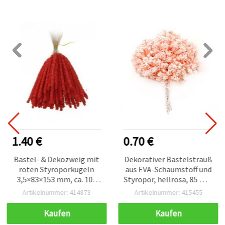
1.40 €
0.70 €
Bastel- & Dekozweig mit
Dekorativer Bastelstrauß
roten Styroporkugeln
aus EVA-Schaumstoff und
3,5×83×153 mm, ca. 100
Styropor, hellrosa, 85 mm
Stk.
- 12 Stück
Artikelnummer: 414873
Artikelnummer: 415455
Kaufen
Kaufen