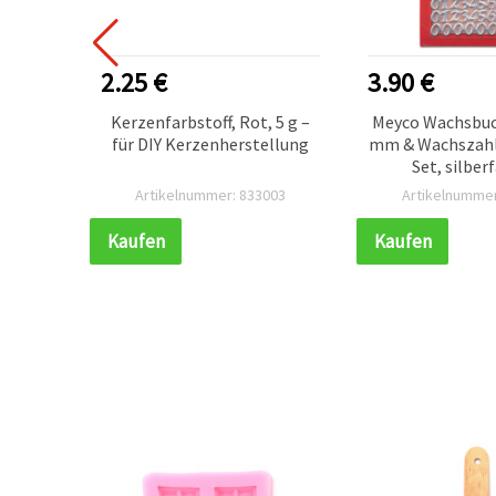
2.25 €
3.90 €
ff-
Kerzenfarbstoff, Rot, 5 g –
Meyco Wachsbuc
100 mm
für DIY Kerzenherstellung
mm & Wachszahl
 für
Set, silber
machte
gemischtes Sor
542
Artikelnummer: 833003
Artikelnummer
eko
Kerzen-Deko u
Kaufen
Kaufen