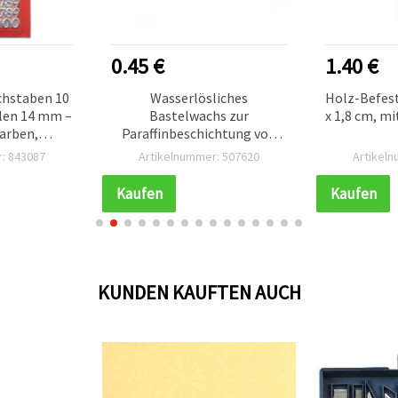
0.45 €
1.40 €
hstaben 10
Wasserlösliches
Holz-Befest
en 14 mm –
Bastelwachs zur
x 1,8 cm, mi
farben,
Paraffinbeschichtung von
timent für
Kordeln, 3,6 x 2,4 cm, Weiß
: 843087
Artikelnummer: 507620
Artikel
nd Basteln
Kaufen
Kaufen
KUNDEN KAUFTEN AUCH