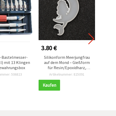
3.80 €
3.90
s-Bastelmesser-
Silikonform Meerjungfrau
ll) mit 13 Klingen
auf dem Mond – Gießform
Meere
bewahrungsbox
für Resin/Epoxidharz,
76×122×10 mm
(Miesm
nummer: 506823
Artikelnummer: 825091
Ar
x 7
Ba
Kaufen
Kauf
Epoxi
Clay,