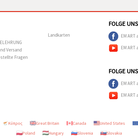
FOLGE UNS
Landkarten
EM ART 
BELEHRUNG
EM ART 
und Versand
estellte Fragen
FOLGE UNS
EM ART 
EM ART 
Κύπρος
Great Britain
Canada
United States
Poland
Hungary
Slovenia
Slovakia