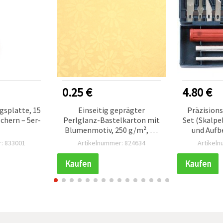
0.25 €
4.80 €
gsplatte, 15
Einseitig geprägter
Präzision
öchern – 5er-
Perlglanz-Bastelkarton mit
Set (Skalpe
Blumenmotiv, 250 g/m², A4
und Auf
(21 x 29,7 cm), goldfarben – 1
: 833001
Artikelnummer: 824634
Artikel
Stück
Kaufen
Kaufen