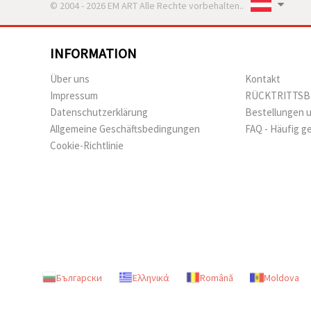
© 2004 - 2026 EM ART Alle Rechte vorbehalten..
INFORMATION
Über uns
Kontakt
Impressum
RÜCKTRITTS
Datenschutzerklärung
Bestellungen 
Allgemeine Geschäftsbedingungen
FAQ - Häufig g
Cookie-Richtlinie
Български
Ελληνικά
Română
Moldova