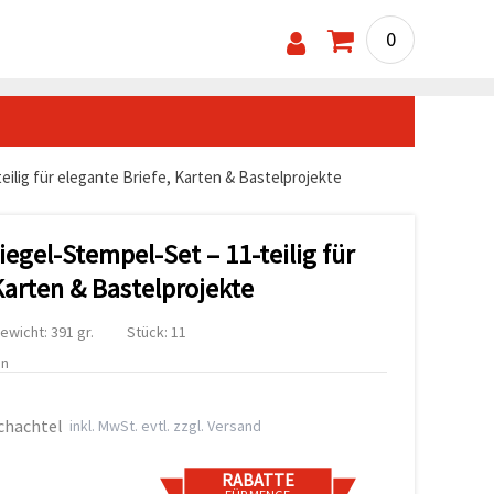
0
ilig für elegante Briefe, Karten & Bastelprojekte
egel-Stempel-Set – 11-teilig für
Karten & Bastelprojekte
ewicht: 391 gr.
Stück: 11
en
chachtel
inkl. MwSt. evtl. zzgl. Versand
RABATTE