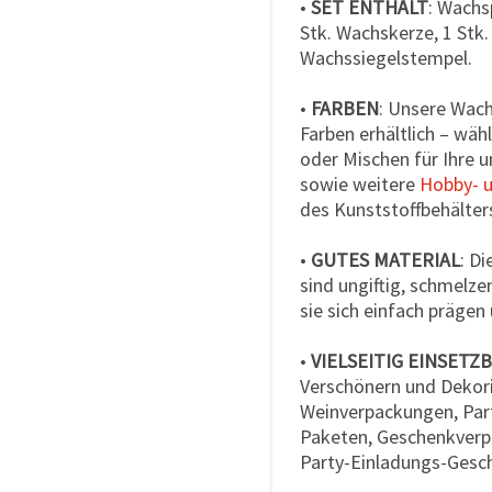
•
SET ENTHÄLT
: Wachs
Stk. Wachskerze, 1 Stk.
Wachssiegelstempel.
•
FARBEN
: Unsere Wach
Farben erhältlich – wä
oder Mischen für Ihre 
sowie weitere
Hobby- u
des Kunststoffbehälters
•
GUTES MATERIAL
: D
sind ungiftig, schmelze
sie sich einfach prägen 
•
VIELSEITIG EINSETZ
Verschönern und Dekor
Weinverpackungen, Parf
Paketen, Geschenkverp
Party-Einladungs-Gesch