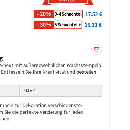
FÜR MENGE
- 20
17.52 €
%
3-4 Schachtel
- 30
15.33 €
%
5 Schachtel +
g
 erneut mit außergewöhnlichen Wachsstempeln
. Entfesseln Sie Ihre Kreativität und
bestellen
EM ART
mpeln zur Dekoration verschiedenster
 Sie die perfekte Verzierung für jedes
nnen.