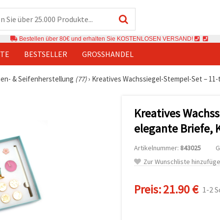
Bestellen über 80€ und erhalten Sie KOSTENLOSEN VERSAND!
TE
BESTSELLER
GROSSHANDEL
en- & Seifenherstellung
(77)
›
Kreatives Wachssiegel-Stempel-Set – 11-te
Kreatives Wachssi
elegante Briefe, 
Artikelnummer:
843025
G
Zur Wunschliste hinzufüg
Preis:
21.90 €
1-2 S