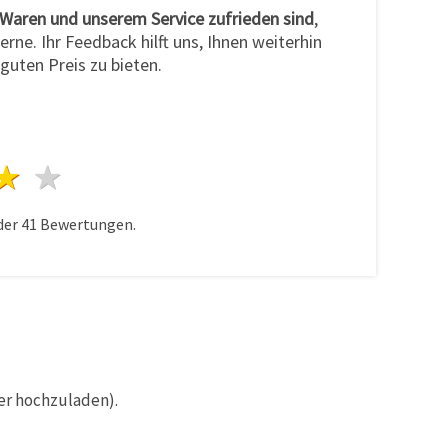
Waren und unserem Service zufrieden sind
,
erne. Ihr Feedback hilft uns, Ihnen weiterhin
guten Preis zu bieten.
n
terne
3 Sterne
4 Sterne
5 Sterne
der
41
Bewertungen.
er hochzuladen).