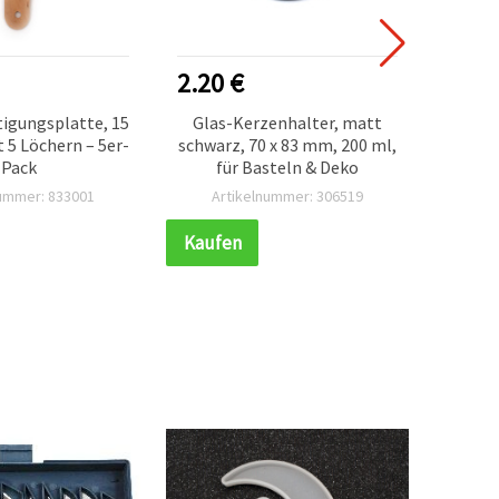
2.20 €
4.45
igungsplatte, 15
Glas-Kerzenhalter, matt
t 5 Löchern – 5er-
schwarz, 70 x 83 mm, 200 ml,
Ker
Pack
für Basteln & Deko
Ke
nummer: 833001
Artikelnummer: 306519
Ar
Kaufen
Kauf