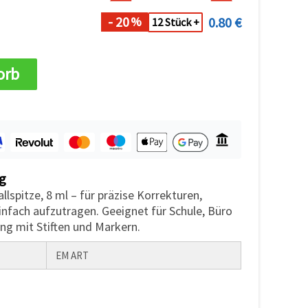
- 20
0.80 €
%
12 Stück +
orb
g
llspitze, 8 ml – für präzise Korrekturen,
infach aufzutragen. Geeignet für Schule, Büro
ng mit Stiften und Markern.
EM ART