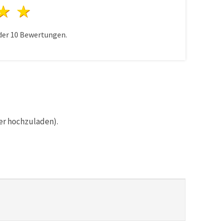
n
terne
3 Sterne
4 Sterne
5 Sterne
der
10
Bewertungen.
er hochzuladen).