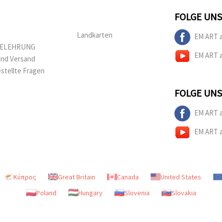
FOLGE UNS
Landkarten
EM ART 
BELEHRUNG
EM ART 
und Versand
estellte Fragen
FOLGE UNS
EM ART 
EM ART 
Κύπρος
Great Britain
Canada
United States
Poland
Hungary
Slovenia
Slovakia