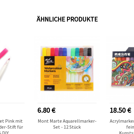
ÄHNLICHE PRODUKTE
6.80 €
18.50 €
et Pink mit
Mont Marte Aquarellmarker-
Acrylmarker
er-Stift für
Set - 12 Stück
fei
& DIY
Kunsts