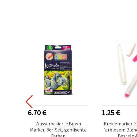
6.70 €
1.25 €
pen- &
Wasserbasierte Brush
Kreidemarker-S
 mit 24
Marker, 8er-Set, gemischte
farblosem Blend
eal für
Farben
Basteln 