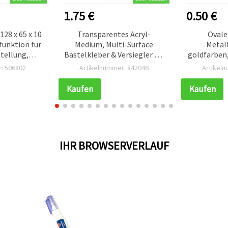
1.75 €
0.50 €
128 x 65 x 10
Transparentes Acryl-
Ovale
unktion für
Medium, Multi-Surface
Metall
tellung,
Bastelkleber & Versiegler für
goldfarben,
& DIY
Pinselauftrag, flexibles
4er-Set fü
: 506802
Artikelnummer: 842046
Artikel
Finish für Decoupage,
Collagen & Mixed Media, 200
Kaufen
Kaufen
ml
IHR BROWSERVERLAUF