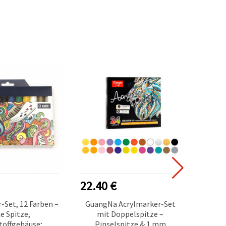
22.40 €
6.30
-Set, 12 Farben –
GuangNa Acrylmarker-Set
Mont M
ne Spitze,
mit Doppelspitze –
Doppel
toffgehäuse;
Pinselspitze & 1 mm