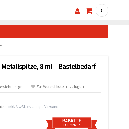
0
IY
t Metallspitze, 8 ml – Bastelbedarf
Zur Wunschliste hinzufügen
ewicht: 10 gr.
tück
inkl. MwSt. evtl. zzgl. Versand
RABATTE
FÜR MENGE