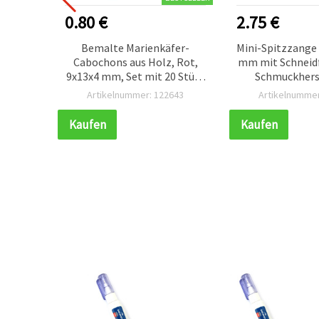
0.80 €
2.75 €
are
Bemalte Marienkäfer-
Mini-Spitzzange 
ORCA,
Cabochons aus Holz, Rot,
mm mit Schneidf
 Modell
9x13x4 mm, Set mit 20 Stück
Schmuckhers
– flache Rückseite, Deko für
Basteln 
251
Artikelnummer: 122643
Artikelnummer
Basteln, Scrapbooking,
Karten & Schmuck
Kaufen
Kaufen