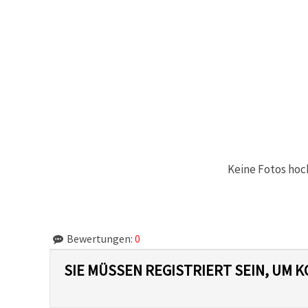
können Sie
jederzeit
ändern
oder
widerrufen.
Impressum
Datenschutzerklärung
Cookie-
Richtlinie
Alle
akzeptieren
Keine Fotos hoc
Cookie-
Einstellungen
Bewertungen:
0
SIE MÜSSEN REGISTRIERT SEIN, UM