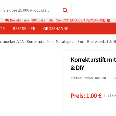
Bestellen über 80€ und erhalten Sie KOSTENLOSEN VERSAND!
TE
BESTSELLER
GROSSHANDEL
nstmarker
(122)
›
Korrekturstift mit Metallspitze, 8 ml – Bastelbedarf & D
Korrekturstift mi
& DIY
Artikelnummer:
845038
G
Preis:
1.00 €
1-11 S