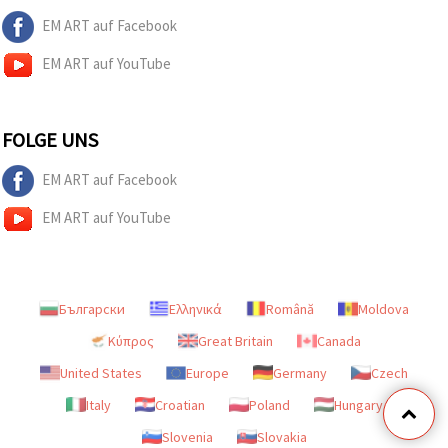
EM ART auf Facebook
EM ART auf YouTube
FOLGE UNS
EM ART auf Facebook
EM ART auf YouTube
Български
Ελληνικά
Română
Moldova
Κύπρος
Great Britain
Canada
United States
Europe
Germany
Czech
Italy
Croatian
Poland
Hungary
Slovenia
Slovakia