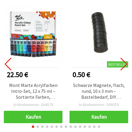
BESTSELLER
22.50 €
0.50 €
Mont Marte Acrylfarben
Schwarze Magnete, flach,
Intro-Set, 12 x 75 ml –
rund, 10 x 3 mm –
Sortierte Farben,
Bastelbedarf, DIY
Acrylfarben-Set für
Kühlschrankmagnete, 10
Artikelnummer: 844578
Artikelnummer: 506059
Hobby & Basteln
Stück
Kaufen
Kaufen