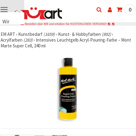
0
Wir
Bestellen über 80€ und erhalten Sie KOSTENLOSEN VERSAND!
verwenden
EM ART
›
Kunstbedarf
(1659)
›
Kunst- & Hobbyfarben
(892)
›
Cookies
Acrylfarben
(283)
›
Intensives Leuchtgelb Acryl-Pouring-Farbe – Mont
🍪 Wir
Marte Super Cell, 240 ml
verwenden
Cookies
und
ähnliche
Technologien,
um das
ordnungsgemäße
Funktionieren
der Website
sicherzustellen,
Ihr
Nutzungserlebnis
zu
verbessern
und, mit
Ihrer
Einwilligung,
den
Datenverkehr