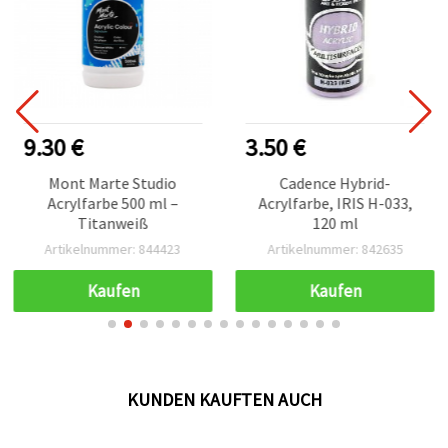
9.30 €
3.50 €
Mont Marte Studio
Cadence Hybrid-
Acrylfarbe 500 ml –
Acrylfarbe, IRIS H-033,
Titanweiß
120 ml
Artikelnummer: 844423
Artikelnummer: 842635
Kaufen
Kaufen
KUNDEN KAUFTEN AUCH