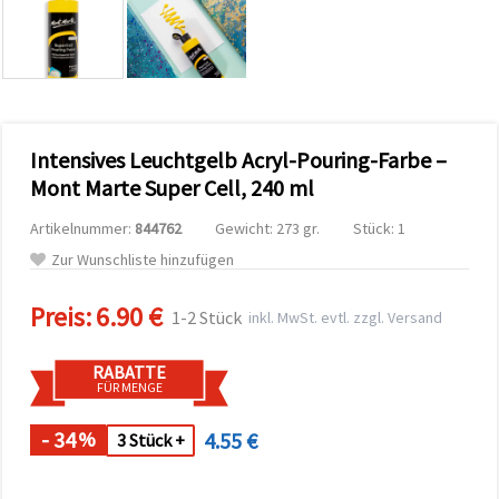
zu
analysieren
sowie
relevantere
Inhalte und
Werbung
anzuzeigen,
auch mit
Intensives Leuchtgelb Acryl-Pouring-Farbe –
Unterstützung
unserer
Mont Marte Super Cell, 240 ml
Partner für
Analyse
Artikelnummer:
844762
Gewicht: 273 gr.
Stück: 1
und
Marketing.
Zur Wunschliste hinzufügen
Sie können
alle
Preis:
6.90 €
Cookies
1-2 Stück
inkl. MwSt. evtl. zzgl. Versand
akzeptieren,
ablehnen
oder Ihre
RABATTE
Auswahl in
FÜR MENGE
den
Einstellungen
individuell
- 34
4.55 €
%
3 Stück +
festlegen.
Ihre
Einwilligung