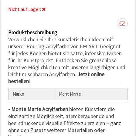
können Sie
jederzeit
Nicht auf Lager:
ändern
oder
widerrufen.
Impressum
Datenschutzerklärung
Produktbeschreibung
Cookie-
Verwirklichen Sie Ihre künstlerischen Ideen mit
Richtlinie
unserer Pouring-Acrylfarbe von EM ART. Geeignet
für jedes Können bietet sie satte, intensive Farben
Alle
für Ihr Kunstprojekt. Entdecken Sie grenzenlose
akzeptieren
kreative Möglichkeiten mit unseren langlebigen und
leicht mischbaren Acrylfarben.
Jetzt online
Cookie-
bestellen!
Einstellungen
Marke
Mont Marte
• Monte Marte Acrylfarben
bieten Künstlern die
einzigartige Möglichkeit, atemberaubende und
beeindruckende visuelle Effekte zu erzielen – ganz
ohne den Zusatz weiterer Materialien oder