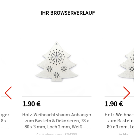
IHR BROWSERVERLAUF
1.90 €
1.90 €
nger
Holz‑Weihnachtsbaum‑Anhänger
Holz‑Weihnac
78 x
zum Basteln & Dekorieren, 78 x
zum Basteln &
 – 4
80 x 3 mm, Loch 2 mm, Weiß – 4
80 x 3 mm, Lo
Stück
Artikelnummer: 804255
Artikeln