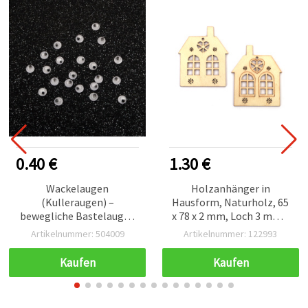
0.40 €
1.30 €
Wackelaugen
Holzanhänger in
(Kulleraugen) –
Hausform, Naturholz, 65
bewegliche Bastelaugen
x 78 x 2 mm, Loch 3 mm –
für DIY & Kinderbasteln, 5
5 Stück
Artikelnummer: 504009
Artikelnummer: 122993
mm, 50 Stück
Kaufen
Kaufen