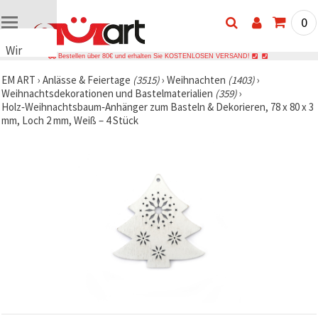
0
Wir
Bestellen über 80€ und erhalten Sie KOSTENLOSEN VERSAND!
verwenden
EM ART
›
Anlässe & Feiertage
(3515)
›
Weihnachten
(1403)
›
Cookies
Weihnachtsdekorationen und Bastelmaterialien
(359)
›
🍪 Wir
Holz‑Weihnachtsbaum‑Anhänger zum Basteln & Dekorieren, 78 x 80 x 3
verwenden
mm, Loch 2 mm, Weiß – 4 Stück
Cookies
und
ähnliche
Technologien,
um das
ordnungsgemäße
Funktionieren
der Website
sicherzustellen,
Ihr
Nutzungserlebnis
zu
verbessern
und, mit
Ihrer
Einwilligung,
den
Datenverkehr