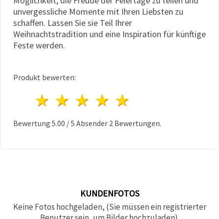
Möglichkeit, die Freude der Feiertage zu teilen und
unvergessliche Momente mit Ihren Liebsten zu
schaffen. Lassen Sie sie Teil Ihrer
Weihnachtstradition und eine Inspiration für künftige
Feste werden.
Produkt bewerten:
1 Stern
2 Sterne
3 Sterne
4 Sterne
5 Sterne
Bewertung
5.00
/
5
Absender
2
Bewertungen.
KUNDENFOTOS
Keine Fotos hochgeladen, (Sie müssen ein registrierter
Benutzer sein, um Bilder hochzuladen).