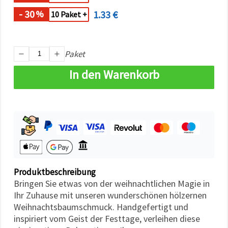
können Sie
jederzeit
- 30
1.33 €
%
10 Paket +
ändern
oder
widerrufen.
Impressum
Datenschutzerklärung
Paket
Cookie-
Richtlinie
In den Warenkorb
Alle
akzeptieren
Cookie-
Einstellungen
Produktbeschreibung
Bringen Sie etwas von der weihnachtlichen Magie in
Ihr Zuhause mit unseren wunderschönen hölzernen
Weihnachtsbaumschmuck. Handgefertigt und
inspiriert vom Geist der Festtage, verleihen diese