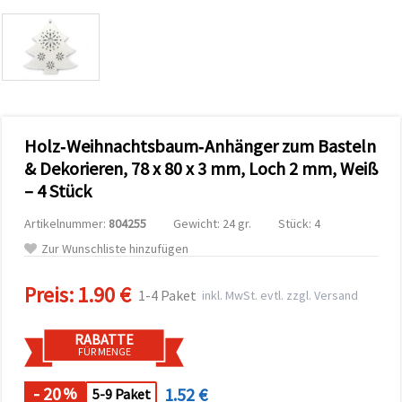
zu
analysieren
sowie
relevantere
Inhalte und
Werbung
anzuzeigen,
auch mit
Unterstützung
Holz‑Weihnachtsbaum‑Anhänger zum Basteln
unserer
Partner für
& Dekorieren, 78 x 80 x 3 mm, Loch 2 mm, Weiß
Analyse
und
– 4 Stück
Marketing.
Sie können
Artikelnummer:
804255
Gewicht: 24 gr.
Stück: 4
alle
Zur Wunschliste hinzufügen
Cookies
akzeptieren,
ablehnen
Preis:
1.90 €
oder Ihre
1-4 Paket
inkl. MwSt. evtl. zzgl. Versand
Auswahl in
den
Einstellungen
RABATTE
individuell
FÜR MENGE
festlegen.
Ihre
- 20
1.52 €
%
5-9 Paket
Einwilligung