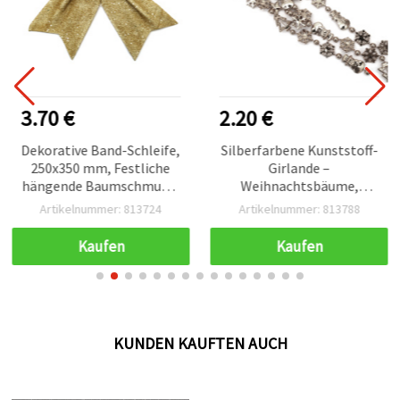
3.70 €
2.20 €
Dekorative Band-Schleife,
Silberfarbene Kunststoff-
250x350 mm, Festliche
Girlande –
hängende Baumschmuck-
Weihnachtsbäume,
Kugeln
Schneemann &
Artikelnummer: 813724
Artikelnummer: 813788
Schneeflocken, 15 mm,
2,7 m
Kaufen
Kaufen
KUNDEN KAUFTEN AUCH