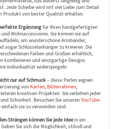
ymermaterial, das äußerst langlebig und
ist. Jede Scheibe wird mit viel Liebe zum Detail
in Produkt von bester Qualität erhalten.
 perfekte Ergänzung
für Ihren handgefertigten
und Wohnaccessoires. Sie können sie auf
auffädeln, um wunderschöne Armbänder,
nd sogar Schlüsselanhänger zu kreieren. Die
verschiedenen Farben und Größen erhältlich,
en kombinieren und einzigartige Designs
hre Individualität widerspiegeln.
nicht nur auf Schmuck
– diese Perlen eignen
Verzierung von
Karten
,
Bilderrahmen
,
eiteren kreativen Projekten. Sie verleihen jeder
t und Schönheit. Besuchen Sie unseren
YouTube
-
 einfach sie zu verwenden sind.
len-Strängen können Sie jede Idee
in ein
eben Sie sich die Möglichkeit, stilvoll und