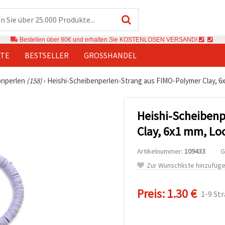
Bestellen über 80€ und erhalten Sie KOSTENLOSEN VERSAND!
TE
BESTSELLER
GROSSHANDEL
onperlen
(158)
›
Heishi-Scheibenperlen-Strang aus FIMO-Polymer Clay, 6x1 
Heishi-Scheibenp
Clay, 6x1 mm, Loc
Artikelnummer:
109433
G
Zur Wunschliste hinzufüg
Preis:
1.30 €
1-9 St