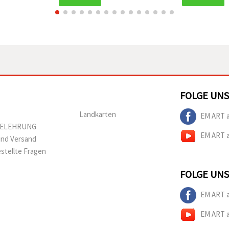
FOLGE UNS
Landkarten
EM ART 
BELEHRUNG
EM ART 
und Versand
estellte Fragen
FOLGE UNS
EM ART 
EM ART 