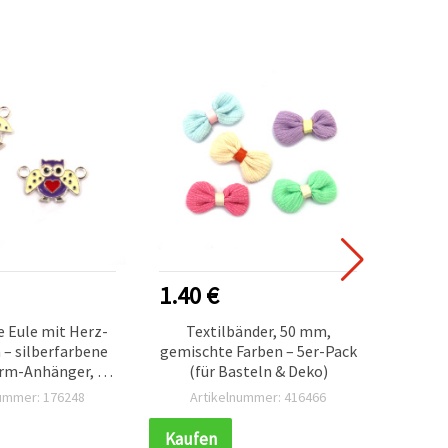
1.40 €
1.40
 Eule mit Herz-
Textilbänder, 50 mm,
St
 – silberfarbene
gemischte Farben – 5er-Pack
Schei
rm-Anhänger, 20
(für Basteln & Deko)
Loc
m, Loch 2 mm – 2
goldf
nummer: 176248
Artikelnummer: 416466
Ar
 DIY-Schmuck &
asteln
Sch
Kaufen
Kauf