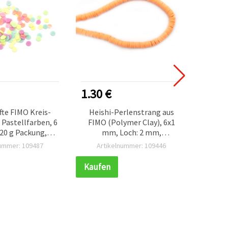
1.30 €
0.80
te FIMO Kreis-
Heishi-Perlenstrang aus
FI
Pastellfarben, 6
FIMO (Polymer Clay), 6x1
Einh
20 g Packung,
mm, Loch: 2 mm,
Loc
emischt
hellorange, ca. 320 Stück
nummer: 109487
Artikelnummer: 109446
Ar
Kaufen
Kauf