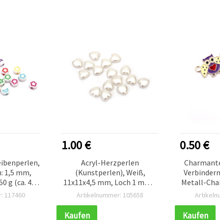
1.00 €
0.50 €
eibenperlen,
Acryl-Herzperlen
Charmante
h: 1,5 mm,
(Kunstperlen), Weiß,
Verbindern
0 g (ca. 400
11x11x4,5 mm, Loch 1 mm –
Metall-Cha
20 g (~50 Stk.)
x 13 x 2 m
: 117460
Artikelnummer: 105658
Artikel
Stück für
B
Kaufen
Kaufen