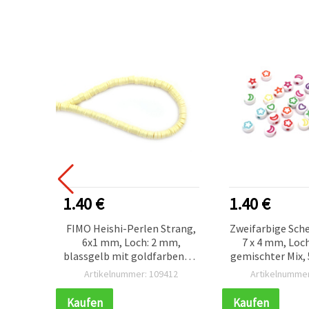
1.40 €
1.40 €
lperle
FIMO Heishi-Perlen Strang,
Zweifarbige Sch
m, Loch
6x1 mm, Loch: 2 mm,
7 x 4 mm, Loc
blassgelb mit goldfarbenem
gemischter Mix, 5
ng &
Pigment, ca. 350 Stück
Stk.)
978
Artikelnummer: 109412
Artikelnummer
Kaufen
Kaufen