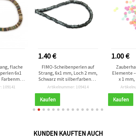
1.40 €
1.00 €
ang, flache
FIMO-Scheibenperlen auf
Zauberhaf
perlen 6x1
Strang, 6x1 mm, Loch 2 mm,
Elemente – 
 Farbenmix,
Schwarz mit silberfarbenem
x 1 mm, 
– für DIY-
Pigment, ca. 350 Stück
g
: 109141
Artikelnummer: 109414
Artikel
elarbeiten
Kaufen
Kaufen
KUNDEN KAUFTEN AUCH