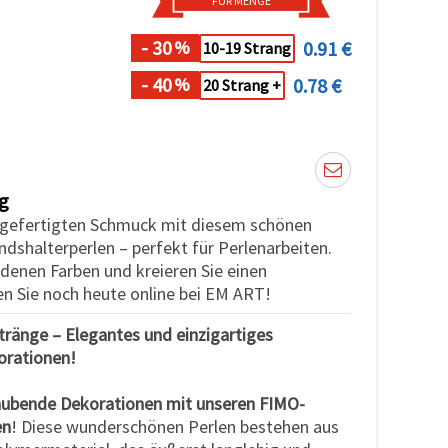
FÜR MENGE
- 30
0.91 €
%
10-19 Strang
- 40
0.78 €
%
20 Strang +
g
ndgefertigten Schmuck mit diesem schönen
dshalterperlen – perfekt für Perlenarbeiten.
edenen Farben und kreieren Sie einen
fen Sie noch heute online bei EM ART!
ränge – Elegantes und einzigartiges
orationen!
aubende Dekorationen mit unseren FIMO-
en
! Diese wunderschönen Perlen bestehen aus