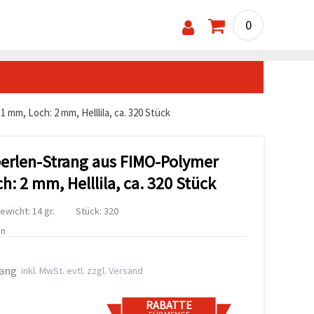
0
mm, Loch: 2 mm, Helllila, ca. 320 Stück
erlen-Strang aus FIMO-Polymer
h: 2 mm, Helllila, ca. 320 Stück
ewicht: 14 gr.
Stück: 320
en
rang
inkl. MwSt. evtl. zzgl. Versand
RABATTE