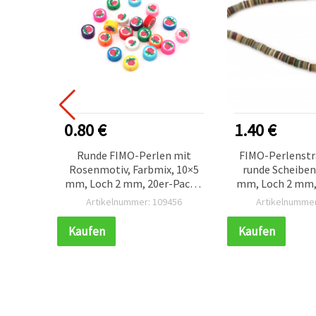
0.80 €
1.40 €
 6–8 x
Runde FIMO-Perlen mit
FIMO-Perlenstr
 2 mm,
Rosenmotiv, Farbmix, 10×5
runde Scheiben
ert, für
mm, Loch 2 mm, 20er-Pack –
mm, Loch 2 mm,
e
für Armbänder, Ketten und
ca. 380 Stück 
006
Artikelnummer: 109456
Artikelnummer
 DIY-
Ohrringe
Schmuck & Bast
ück
Kaufen
Kaufen