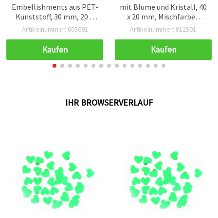
Embellishments aus PET-
mit Blume und Kristall, 40
Kunststoff, 30 mm, 20 g
x 20 mm, Mischfarben
(ca. 1.000 Stk.)
Blau und Pink – 5 Stück
Artikelnummer: 603091
Artikelnummer: 812901
Kaufen
Kaufen
IHR BROWSERVERLAUF