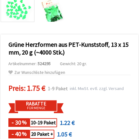
zu
analysieren
sowie
relevantere
Inhalte und
Werbung
anzuzeigen,
auch mit
Grüne Herzformen aus PET-Kunststoff, 13 x 15
Unterstützung
unserer
mm, 20 g (~4000 Stk.)
Partner für
Analyse
Artikelnummer:
524295
Gewicht: 20 gr.
und
Marketing.
Zur Wunschliste hinzufügen
Sie können
alle
Preis:
1.75 €
Cookies
1-9 Paket
inkl. MwSt. evtl. zzgl. Versand
akzeptieren,
ablehnen
oder Ihre
RABATTE
Auswahl in
FÜR MENGE
den
Einstellungen
individuell
- 30
1.22 €
%
10-19 Paket
festlegen.
Ihre
- 40
1.05 €
%
20 Paket +
Einwilligung