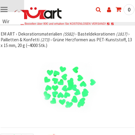
0
Wir
Bestellen über 80€ und erhalten Sie KOSTENLOSEN VERSAND!
verwenden
EM ART
›
Dekorationsmaterialien
(5582)
›
Basteldekorationen
(1817)
›
Cookies
Pailletten & Konfetti
(273)
›
Grüne Herzformen aus PET-Kunststoff, 13
🍪 Wir
x 15 mm, 20 g (~4000 Stk.)
verwenden
Cookies
und
ähnliche
Technologien,
um das
ordnungsgemäße
Funktionieren
der Website
sicherzustellen,
Ihr
Nutzungserlebnis
zu
verbessern
und, mit
Ihrer
Einwilligung,
den
Datenverkehr