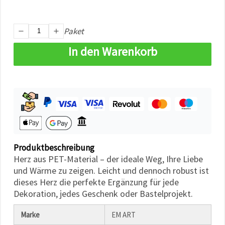
können Sie
jederzeit
ändern
oder
Paket
widerrufen.
Impressum
In den Warenkorb
Datenschutzerklärung
Cookie-
Richtlinie
Alle
akzeptieren
Cookie-
Einstellungen
Produktbeschreibung
Herz aus PET-Material – der ideale Weg, Ihre Liebe
und Wärme zu zeigen. Leicht und dennoch robust ist
dieses Herz die perfekte Ergänzung für jede
Dekoration, jedes Geschenk oder Bastelprojekt.
Marke
EM ART