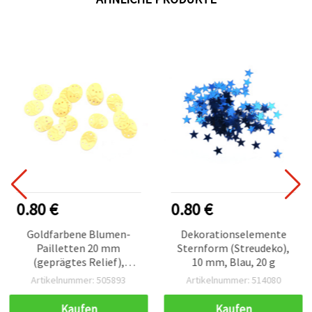
0.80 €
0.80 €
Goldfarbene Blumen-
Dekorationselemente
Pailletten 20 mm
Sternform (Streudeko),
(geprägtes Relief),
10 mm, Blau, 20 g
Kunststoff, 20 g
Artikelnummer: 505893
Artikelnummer: 514080
Vorratspackung –
Metallic‑Goldoptik für
Kaufen
Kaufen