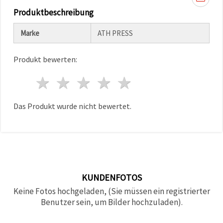
können Sie
Produktbeschreibung
jederzeit
ändern
oder
Marke
ATH PRESS
widerrufen.
Impressum
Datenschutzerklärung
Produkt bewerten:
Cookie-
Richtlinie
1 Stern
2 Sterne
3 Sterne
4 Sterne
5 Sterne
Alle
akzeptieren
Das Produkt wurde nicht bewertet.
Cookie-
Einstellungen
KUNDENFOTOS
Keine Fotos hochgeladen, (Sie müssen ein registrierter
Benutzer sein, um Bilder hochzuladen).