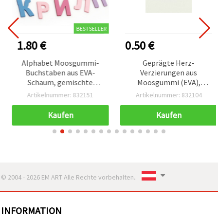
BESTSELLER
1.80 €
0.50 €
Alphabet Moosgummi-
Geprägte Herz-
Buchstaben aus EVA-
Verzierungen aus
Schaum, gemischte
Moosgummi (EVA),
Farben (assortiert), 33–40
Gemischte Farben,
Artikelnummer: 832151
Artikelnummer: 832104
x 22–37 x 3 mm
17x20x2 mm, 20 Stück
Kaufen
Kaufen
© 2004 - 2026 EM ART Alle Rechte vorbehalten..
INFORMATION