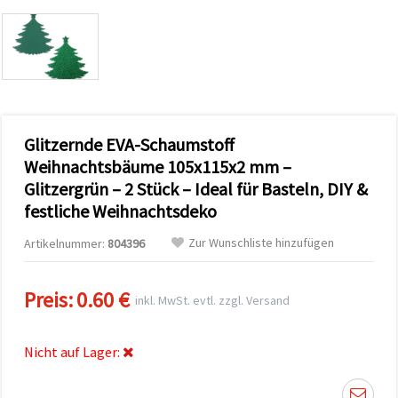
zu
analysieren
sowie
relevantere
Inhalte und
Werbung
anzuzeigen,
auch mit
Unterstützung
Glitzernde EVA-Schaumstoff
unserer
Partner für
Weihnachtsbäume 105x115x2 mm –
Analyse
und
Glitzergrün – 2 Stück – Ideal für Basteln, DIY &
Marketing.
festliche Weihnachtsdeko
Sie können
alle
Zur Wunschliste hinzufügen
Artikelnummer:
804396
Cookies
akzeptieren,
ablehnen
oder Ihre
Preis:
0.60 €
inkl. MwSt. evtl. zzgl. Versand
Auswahl in
den
Einstellungen
individuell
Nicht auf Lager:
festlegen.
Ihre
Einwilligung