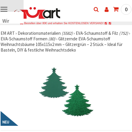
0
Wir
Bestellen über 80€ und erhalten Sie KOSTENLOSEN VERSAND!
verwenden
EM ART
›
Dekorationsmaterialien
(5582)
›
EVA-Schaumstoff & Filz
(752)
›
Cookies
EVA-Schaumstoff Formen
(80)
›
Glitzernde EVA-Schaumstoff
🍪 Wir
Weihnachtsbäume 105x115x2 mm – Glitzergrün – 2 Stück – Ideal für
verwenden
Basteln, DIY & festliche Weihnachtsdeko
Cookies
und
ähnliche
Technologien,
um das
ordnungsgemäße
Funktionieren
der Website
sicherzustellen,
Ihr
Nutzungserlebnis
zu
verbessern
und, mit
Ihrer
NEU
Einwilligung,
den
Datenverkehr