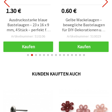
1.30 €
0.60 €
Ausdrucksstarke blaue
Gelbe Wackelaugen –
Bastelaugen – 23 x 16 x 9
bewegliche Bastelaugen
mm, 4 Stück – perfekt für
für DIY-Dekorationen und
Spielzeugherstellung,
Handarbeiten, 8 mm, 50
Artikelnummer: 510106
Artikelnummer: 510029
Dekoration & kreative
Stück
DIY-Projekte
Kaufen
Kaufen
KUNDEN KAUFTEN AUCH