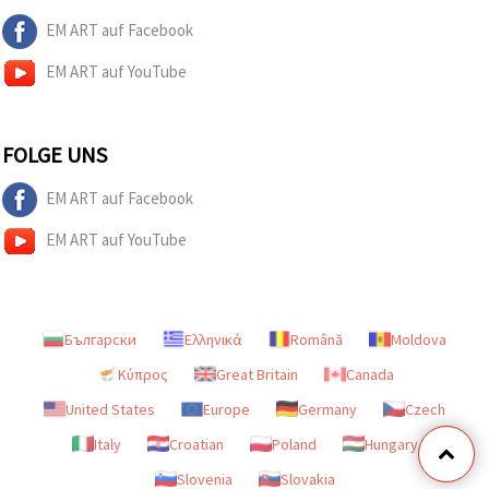
EM ART auf Facebook
EM ART auf YouTube
FOLGE UNS
EM ART auf Facebook
EM ART auf YouTube
Български
Ελληνικά
Română
Moldova
Κύπρος
Great Britain
Canada
United States
Europe
Germany
Czech
Italy
Croatian
Poland
Hungary
Slovenia
Slovakia