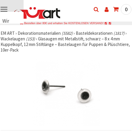
0
Wir
Bestellen über 80€ und erhalten Sie KOSTENLOSEN VERSAND!
verwenden
EM ART
›
Dekorationsmaterialien
(5582)
›
Basteldekorationen
(1817)
›
Cookies
Wackelaugen
(153)
›
Glasaugen mit Metallstift, schwarz – 8 x 4 mm
🍪 Wir
Kuppelkopf, 12 mm Stiftlänge – Bastelaugen für Puppen & Plüschtiere,
verwenden
10er-Pack
Cookies
und
ähnliche
Technologien,
um das
ordnungsgemäße
Funktionieren
der Website
sicherzustellen,
Ihr
Nutzungserlebnis
zu
verbessern
und, mit
Ihrer
Einwilligung,
den
Datenverkehr