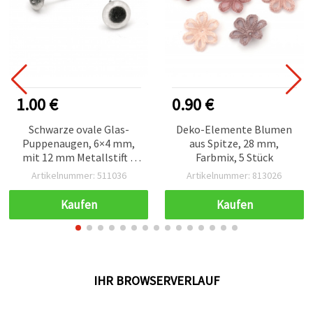
1.00 €
0.90 €
Schwarze ovale Glas-
Deko-Elemente Blumen
Puppenaugen, 6×4 mm,
aus Spitze, 28 mm,
mit 12 mm Metallstift –
Farbmix, 5 Stück
10er-Pack Bastelaugen
Artikelnummer: 511036
Artikelnummer: 813026
für Puppen, Plüschtiere &
Amigurumi
Kaufen
Kaufen
IHR BROWSERVERLAUF