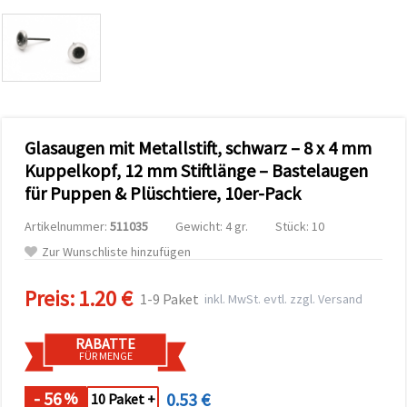
zu
analysieren
sowie
relevantere
Inhalte und
Werbung
anzuzeigen,
auch mit
Unterstützung
Glasaugen mit Metallstift, schwarz – 8 x 4 mm
unserer
Partner für
Kuppelkopf, 12 mm Stiftlänge – Bastelaugen
Analyse
und
für Puppen & Plüschtiere, 10er-Pack
Marketing.
Sie können
Artikelnummer:
511035
Gewicht: 4 gr.
Stück: 10
alle
Zur Wunschliste hinzufügen
Cookies
akzeptieren,
ablehnen
Preis:
1.20 €
oder Ihre
1-9 Paket
inkl. MwSt. evtl. zzgl. Versand
Auswahl in
den
Einstellungen
RABATTE
individuell
FÜR MENGE
festlegen.
Ihre
- 56
0.53 €
%
10 Paket +
Einwilligung