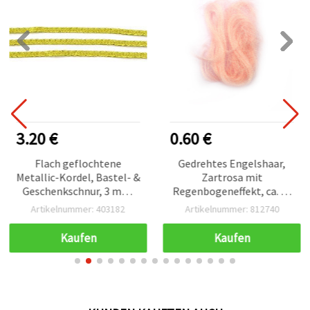
3.20 €
0.60 €
Flach geflochtene
Gedrehtes Engelshaar,
Metallic-Kordel, Bastel- &
Zartrosa mit
Geschenkschnur, 3 mm,
Regenbogeneffekt, ca. 10
hellgoldfarben, ca. 100 m
g – Bastelmaterial
Artikelnummer: 403182
Artikelnummer: 812740
Kaufen
Kaufen