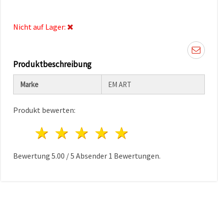
können Sie
jederzeit
ändern
Nicht auf Lager:
oder
widerrufen.
Impressum
Datenschutzerklärung
Cookie-
Produktbeschreibung
Richtlinie
Marke
EM ART
Alle
akzeptieren
Produkt bewerten:
Cookie-
1 Stern
2 Sterne
3 Sterne
4 Sterne
5 Sterne
Einstellungen
Bewertung
5.00
/
5
Absender
1
Bewertungen.