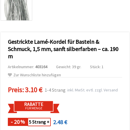
zu
analysieren
sowie
relevantere
Inhalte und
Werbung
anzuzeigen,
auch mit
Gestrickte Lamé-Kordel für Basteln &
Unterstützung
unserer
Schmuck, 1,5 mm, sanft silberfarben – ca. 190
Partner für
m
Analyse
und
Marketing.
Artikelnummer:
403164
Gewicht: 39 gr.
Stück: 1
Sie können
Zur Wunschliste hinzufügen
alle
Cookies
akzeptieren,
Preis:
3.10 €
1-4 Strang
inkl. MwSt. evtl. zzgl. Versand
ablehnen
oder Ihre
Auswahl in
RABATTE
den
FÜR MENGE
Einstellungen
individuell
festlegen.
- 20
2.48 €
%
5 Strang +
Ihre
Einwilligung