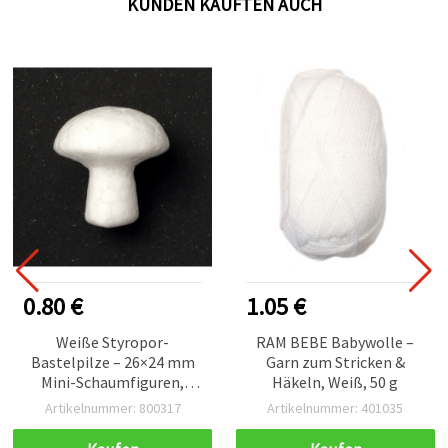
KUNDEN KAUFTEN AUCH
0.80 €
1.05 €
Weiße Styropor-
RAM BEBE Babywolle –
Bastelpilze – 26×24 mm
Garn zum Stricken &
Mini-Schaumfiguren,
Häkeln, Weiß, 50 g
10er-Pack, leichte
Artikelnummer: 800317
Artikelnummer: 401035
Polystyrol-Miniaturen für
DIY-Deko, Floristik &