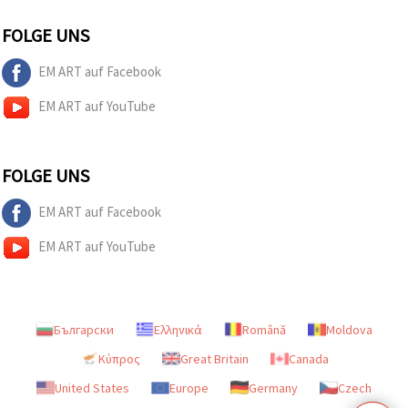
FOLGE UNS
EM ART auf Facebook
EM ART auf YouTube
FOLGE UNS
EM ART auf Facebook
EM ART auf YouTube
Български
Ελληνικά
Română
Moldova
Κύπρος
Great Britain
Canada
United States
Europe
Germany
Czech