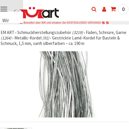
0
Wir
Bestellen über 80€ und erhalten Sie KOSTENLOSEN VERSAND!
verwenden
EM ART
›
Schmuckherstellungszubehör
(3219)
›
Fäden, Schnüre, Garne
Cookies
(1264)
›
Metallic-Kordel
(91)
›
Gestrickte Lamé-Kordel für Basteln &
🍪 Wir
Schmuck, 1,5 mm, sanft silberfarben – ca. 190 m
verwenden
Cookies
und
ähnliche
Technologien,
um das
ordnungsgemäße
Funktionieren
der Website
sicherzustellen,
Ihr
Nutzungserlebnis
zu
verbessern
und, mit
Ihrer
Einwilligung,
den
Datenverkehr