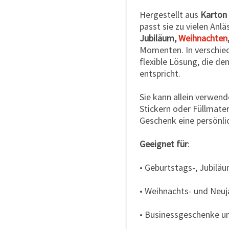
Hergestellt aus
Karton
passt sie zu vielen Anl
Jubiläum,
Weihnachten
Momenten. In verschiede
flexible Lösung, die d
entspricht.
Sie kann allein verwen
Stickern oder Füllmate
Geschenk eine persönli
Geeignet für
:
• Geburtstags-, Jubilä
• Weihnachts- und Neu
• Businessgeschenke u