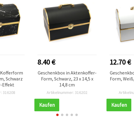
8.40 €
12.70 €
 Kofferform
Geschenkbox in Aktenkoffer-
Geschenkbox
 cm, Schwarz
Form, Schwarz, 23 x 14,5 x
Form, Weiß, 
-Effekt
14,8 cm
: 316208
Artikelnummer: 316202
Artikel
Kaufen
Kaufen