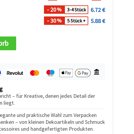
- 20
6.72 €
%
3-4 Stück
- 30
5.88 €
%
5 Stück +
orb
g
pricht – für Kreative, denen jedes Detail der
 liegt.
elegante und praktische Wahl zum Verpacken
chenken – von kleinen Dekoartikeln und Schmuck
ccessoires und handgefertigten Produkten.