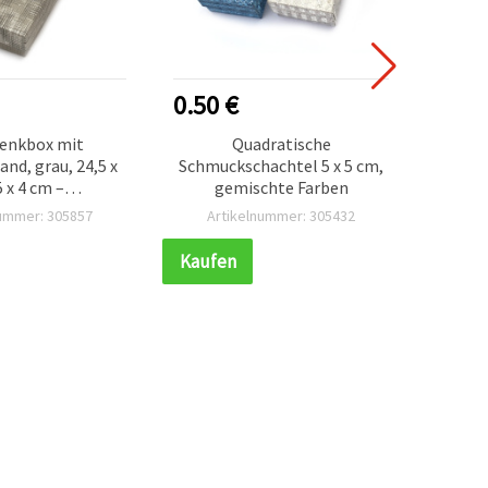
0.50 €
5.10
enkbox mit
Quadratische
Weihn
and, grau, 24,5 x
Schmuckschachtel 5 x 5 cm,
5 x 4 cm –
gemischte Farben
verpackung für
nummer: 305857
Artikelnummer: 305432
Ar
eln & DIY
Kaufen
Kauf