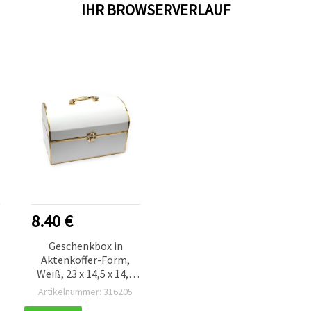
IHR BROWSERVERLAUF
8.40 €
Geschenkbox in
Aktenkoffer-Form,
Weiß, 23 x 14,5 x 14,8
cm
Artikelnummer: 316205