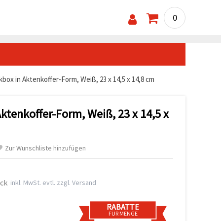
0
box in Aktenkoffer-Form, Weiß, 23 x 14,5 x 14,8 cm
ktenkoffer-Form, Weiß, 23 x 14,5 x
Zur Wunschliste hinzufügen
ück
inkl. MwSt. evtl. zzgl. Versand
RABATTE
FÜR MENGE