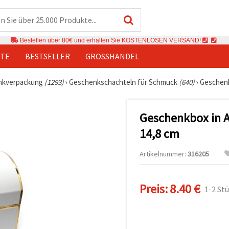
Bestellen über 80€ und erhalten Sie KOSTENLOSEN VERSAND!
TE
BESTSELLER
GROSSHANDEL
nkverpackung
(1293)
›
Geschenkschachteln für Schmuck
(640)
›
Geschenk
Geschenkbox in A
14,8 cm
Artikelnummer:
316205
Preis:
8.40 €
1-2 St