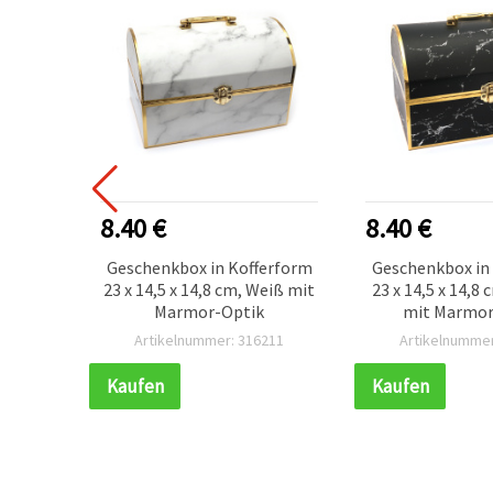
8.40 €
8.40 €
koffer-
Geschenkbox in Kofferform
Geschenkbox in
1,8 cm,
23 x 14,5 x 14,8 cm, Weiß mit
23 x 14,5 x 14,8
Marmor-Optik
mit Marmor
201
Artikelnummer: 316211
Artikelnummer
Kaufen
Kaufen