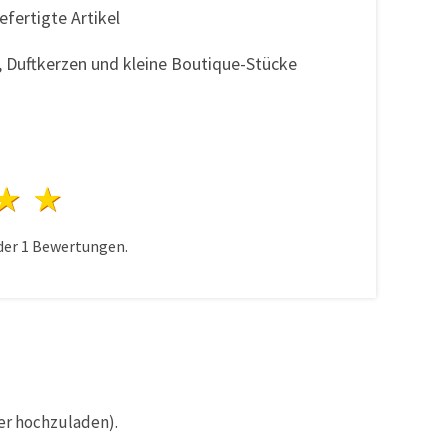
fertigte Artikel
, Duftkerzen und kleine Boutique-Stücke
n
terne
3 Sterne
4 Sterne
5 Sterne
der
1
Bewertungen.
er hochzuladen).