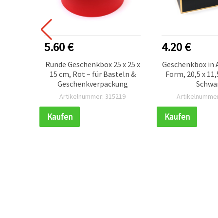
5.60 €
4.20 €
5 x 8
Runde Geschenkbox 25 x 25 x
Geschenkbox in 
igns,
15 cm, Rot – für Basteln &
Form, 20,5 x 11,
IY
Geschenkverpackung
Schwa
208
Artikelnummer: 315219
Artikelnummer
Kaufen
Kaufen