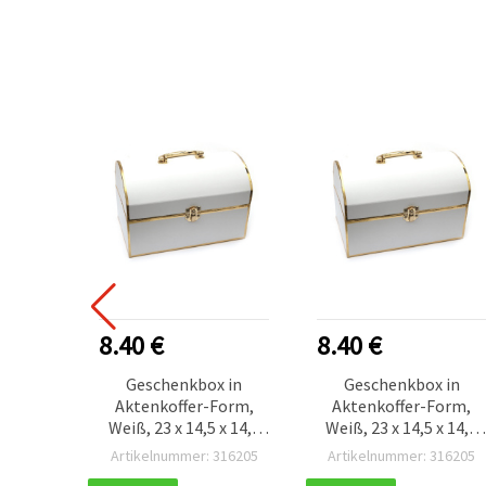
8.40 €
8.40 €
Geschenkbox in
Geschenkbox in
Aktenkoffer-Form,
Aktenkoffer-Form,
Weiß, 23 x 14,5 x 14,8
Weiß, 23 x 14,5 x 14,8
cm
cm
Artikelnummer: 316205
Artikelnummer: 316205