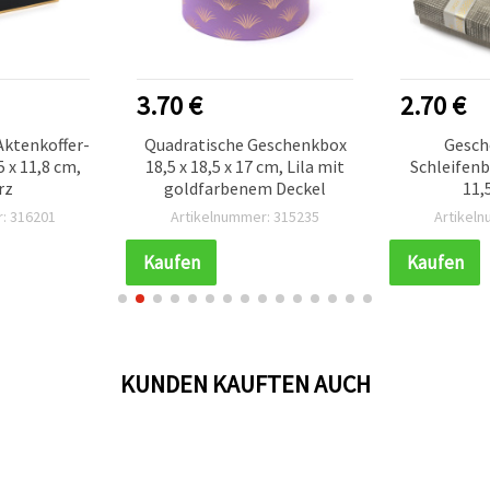
3.70 €
2.70 €
Aktenkoffer-
Quadratische Geschenkbox
Gesch
5 x 11,8 cm,
18,5 x 18,5 x 17 cm, Lila mit
Schleifenb
rz
goldfarbenem Deckel
11,
Geschenk
: 316201
Artikelnummer: 315235
Artikel
Bast
Kaufen
Kaufen
KUNDEN KAUFTEN AUCH