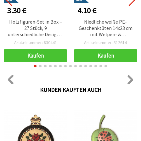
4.10 €
1.50 €
n Box –
Niedliche weiße PE-
Dicke Kordel 5 
9
Geschenktüten 14x23 cm
Weiß und Rot, 100
Designs,
mit Welpen- &
– 10 Meter (Bastel
±26 x 3
Blumenstrauß-Motiv –
30441
Artikelnummer: 312614
Artikelnummer: 2
zum
50er Set, Bastelbedarf &
,
Verpackung
Kaufen
Kaufen
schenke
IY-
ortiert)
KUNDEN KAUFTEN AUCH