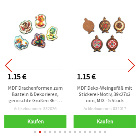
1.15 €
1.15 €
MDF Drachenformen zum
MDF Deko-Weingefäß mit
Basteln & Dekorieren,
Stickerei-Motiv, 39x27x3
gemischte Größen 36–39
mm, MIX - 5 Stück
x 31–38 mm – 5er-Pack
Artikelnummer: 832026
Artikelnummer: 832017
Kaufen
Kaufen