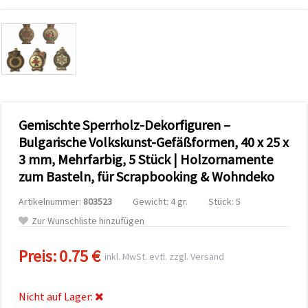
zu
analysieren
sowie
relevantere
Inhalte und
Werbung
anzuzeigen,
auch mit
Unterstützung
unserer
Partner für
Gemischte Sperrholz-Dekorfiguren –
Analyse
Bulgarische Volkskunst-Gefäßformen, 40 x 25 x
und
Marketing.
3 mm, Mehrfarbig, 5 Stück | Holzornamente
Sie können
zum Basteln, für Scrapbooking & Wohndeko
alle
Cookies
Artikelnummer:
803523
Gewicht: 4 gr.
Stück: 5
akzeptieren,
ablehnen
Zur Wunschliste hinzufügen
oder Ihre
Auswahl in
den
Preis:
0.75 €
inkl. MwSt. evtl. zzgl. Versand
Einstellungen
individuell
festlegen.
Ihre
Nicht auf Lager:
Einwilligung