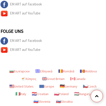
EM ART auf Facebook
EM ART auf YouTube
FOLGE UNS
EM ART auf Facebook
EM ART auf YouTube
Български
Ελληνικά
Română
Moldova
Κύπρος
Great Britain
Canada
United States
Europe
Germany
Czech
Italy
Croatian
Poland
Hungary
Slovenia
Slovakia