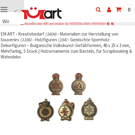
0
Wir
Bestellen über 80€ und erhalten Sie KOSTENLOSEN VERSAND!
verwenden
EM ART
›
Kreativbedarf
(1604)
›
Materialien zur Herstellung von
Cookies
Souvenirs
(1106)
›
Holzfiguren
(154)
›
Gemischte Sperrholz-
🍪 Wir
Dekorfiguren – Bulgarische Volkskunst-Gefäßformen, 40 x 25 x 3 mm,
verwenden
Mehrfarbig, 5 Stück | Holzornamente zum Basteln, für Scrapbooking &
Cookies
Wohndeko
und
ähnliche
Technologien,
um das
ordnungsgemäße
Funktionieren
der Website
sicherzustellen,
Ihr
Nutzungserlebnis
zu
verbessern
und, mit
Ihrer
Einwilligung,
den
Datenverkehr