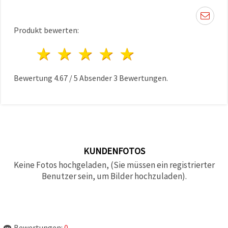
können Sie
jederzeit
ändern
oder
Produkt bewerten:
widerrufen.
Impressum
1 Stern
2 Sterne
3 Sterne
4 Sterne
5 Sterne
Datenschutzerklärung
Cookie-
Richtlinie
Bewertung
4.67
/
5
Absender
3
Bewertungen.
Alle
akzeptieren
Cookie-
Einstellungen
KUNDENFOTOS
Keine Fotos hochgeladen, (Sie müssen ein registrierter
Benutzer sein, um Bilder hochzuladen).
Bewertungen:
0