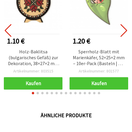
1.10 €
1.20 €
Holz-Baklitsa
Sperrholz-Blatt mit
(bulgarisches Gefäß) zur
Marienkäfer, 52×25×2 mm
Dekoration, 38×27×2 mm
– 10er-Pack (Basteln | DIY
– 10 Stück – Bastelbedarf
| Scrapbooking)
Artikelnummer: 803515
Artikelnummer: 801577
Kaufen
Kaufen
ÄHNLICHE PRODUKTE