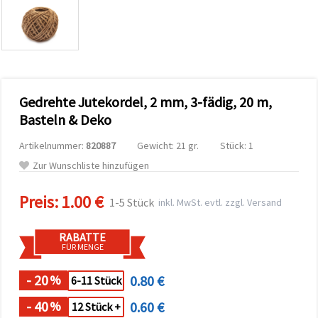
zu
analysieren
sowie
relevantere
Inhalte und
Werbung
anzuzeigen,
auch mit
Gedrehte Jutekordel, 2 mm, 3-fädig, 20 m,
Unterstützung
unserer
Basteln & Deko
Partner für
Analyse
Artikelnummer:
820887
Gewicht: 21 gr.
Stück: 1
und
Marketing.
Zur Wunschliste hinzufügen
Sie können
alle
Preis:
1.00 €
Cookies
1-5 Stück
inkl. MwSt. evtl. zzgl. Versand
akzeptieren,
ablehnen
oder Ihre
RABATTE
Auswahl in
FÜR MENGE
den
Einstellungen
individuell
- 20
0.80 €
%
6-11 Stück
festlegen.
Ihre
- 40
0.60 €
%
12 Stück +
Einwilligung