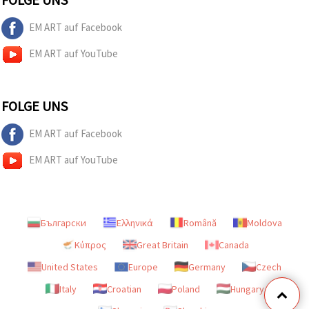
EM ART auf Facebook
EM ART auf YouTube
FOLGE UNS
EM ART auf Facebook
EM ART auf YouTube
Български
Ελληνικά
Română
Moldova
Κύπρος
Great Britain
Canada
United States
Europe
Germany
Czech
Italy
Croatian
Poland
Hungary