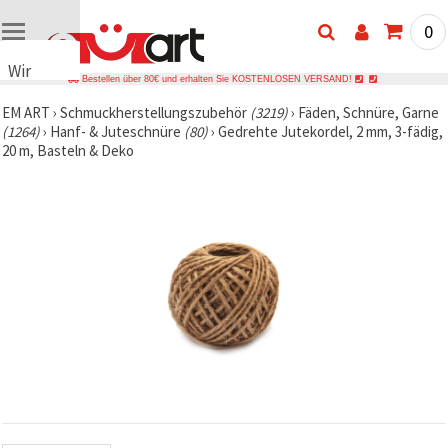
0
Wir
Bestellen über 80€ und erhalten Sie KOSTENLOSEN VERSAND!
verwenden
EM ART
›
Schmuckherstellungszubehör
(3219)
›
Fäden, Schnüre, Garne
Cookies
(1264)
›
Hanf- & Juteschnüre
(80)
›
Gedrehte Jutekordel, 2 mm, 3-fädig,
🍪 Wir
20 m, Basteln & Deko
verwenden
Cookies
und
ähnliche
Technologien,
um das
ordnungsgemäße
Funktionieren
der Website
sicherzustellen,
Ihr
Nutzungserlebnis
zu
verbessern
und, mit
Ihrer
Einwilligung,
den
Datenverkehr