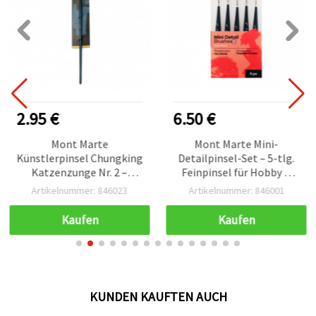
2.95 €
6.50 €
Mont Marte
Mont Marte Mini-
Künstlerpinsel Chungking
Detailpinsel-Set – 5-tlg.
Katzenzunge Nr. 2 –
Feinpinsel für Hobby &
Profi-Serie Ölpinsel,
Basteln
Artikelnummer: 846023
Artikelnummer: 846001
Naturborsten
Kaufen
Kaufen
KUNDEN KAUFTEN AUCH