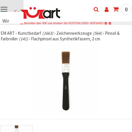
0
Wir
Bestellen über 80€ und erhalten Sie KOSTENLOSEN VERSAND!
verwenden
EM ART
›
Kunstbedarf
(1663)
›
Zeichenwerkzeuge
(564)
›
Pinsel &
Cookies
Farbroller
(141)
›
Flachpinsel aus Synthetikfasern, 2 cm
🍪 Wir
verwenden
Cookies
und
ähnliche
Technologien,
um das
ordnungsgemäße
Funktionieren
der Website
sicherzustellen,
Ihr
Nutzungserlebnis
zu
verbessern
und, mit
Ihrer
Einwilligung,
den
Datenverkehr