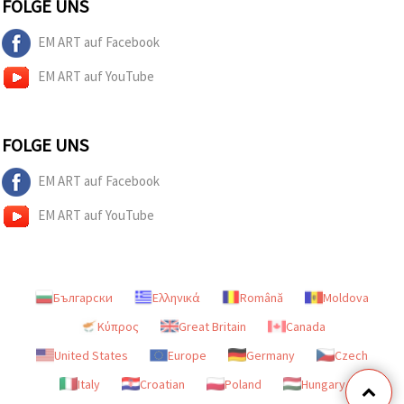
FOLGE UNS
EM ART auf Facebook
EM ART auf YouTube
FOLGE UNS
EM ART auf Facebook
EM ART auf YouTube
Български
Ελληνικά
Română
Moldova
Κύπρος
Great Britain
Canada
United States
Europe
Germany
Czech
Italy
Croatian
Poland
Hungary