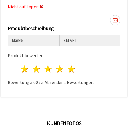
können Sie
Nicht auf Lager:
jederzeit
ändern
oder
widerrufen.
Impressum
Produktbeschreibung
Datenschutzerklärung
Cookie-
Richtlinie
Marke
EM ART
Alle
Produkt bewerten:
akzeptieren
1 Stern
2 Sterne
3 Sterne
4 Sterne
5 Sterne
Cookie-
Einstellungen
Bewertung
5.00
/
5
Absender
1
Bewertungen.
KUNDENFOTOS