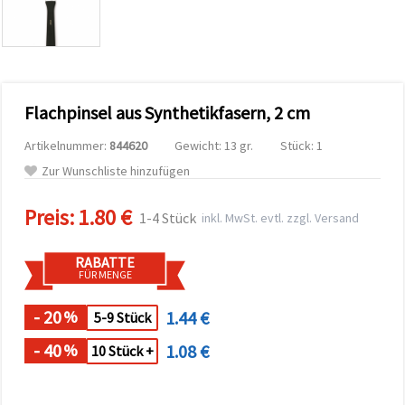
zu
analysieren
sowie
relevantere
Inhalte und
Werbung
anzuzeigen,
Flachpinsel aus Synthetikfasern, 2 cm
auch mit
Unterstützung
unserer
Artikelnummer:
844620
Gewicht: 13 gr.
Stück: 1
Partner für
Zur Wunschliste hinzufügen
Analyse
und
Marketing.
Preis:
1.80 €
1-4 Stück
inkl. MwSt. evtl. zzgl. Versand
Sie können
alle
Cookies
RABATTE
akzeptieren,
FÜR MENGE
ablehnen
oder Ihre
Auswahl in
- 20
1.44 €
%
5-9 Stück
den
Einstellungen
- 40
1.08 €
%
10 Stück +
individuell
festlegen.
Ihre
Einwilligung