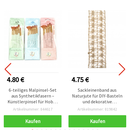
4.80 €
4.75 €
6-teiliges Malpinsel-Set
Sackleinenband aus
aus Synthetikfasern –
Naturjute für DIY-Basteln
Künstlerpinsel für Hobby
und dekorative
& Basteln
Anwendungen, 5 cm x 500
Artikelnummer: 844617
Artikelnummer: 819842
cm
Kaufen
Kaufen