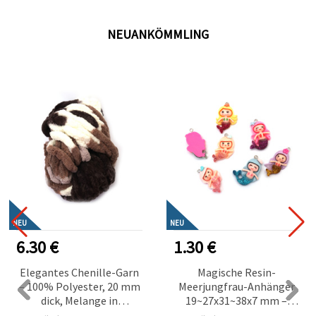
NEUANKÖMMLING
NEU
NEU
€
1.30 €
0.30 
tes Chenille-Garn
Magische Resin-
Eleg
 Polyester, 20 mm
Meerjungfrau-Anhänger
Ambient
ck, Melange in
19~27x31~38x7 mm –
cm – Bl
pagner, Braun &
Loch 1,5 mm, Farbmix
Weiß, 