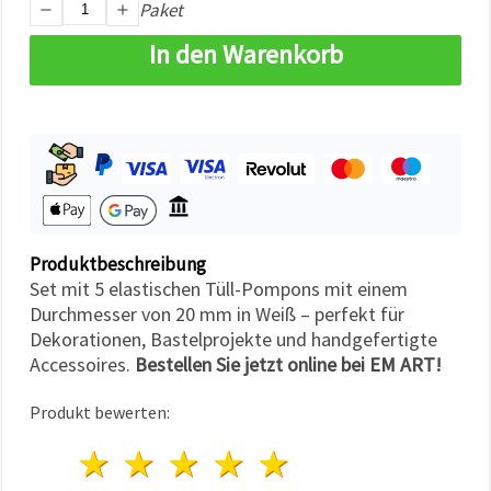
Paket
können Sie
jederzeit
ändern
In den Warenkorb
oder
widerrufen.
Impressum
Datenschutzerklärung
Cookie-
Richtlinie
Alle
akzeptieren
Produktbeschreibung
Cookie-
Set mit 5 elastischen Tüll-Pompons mit einem
Einstellungen
Durchmesser von 20 mm in Weiß – perfekt für
Dekorationen, Bastelprojekte und handgefertigte
Accessoires.
Bestellen Sie jetzt online bei EM ART!
Produkt bewerten:
1 Stern
2 Sterne
3 Sterne
4 Sterne
5 Sterne