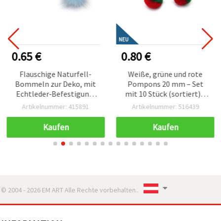
NEU
0.65 €
0.80 €
Flauschige Naturfell-
Weiße, grüne und rote
Bommeln zur Deko, mit
Pompons 20 mm – Set
Echtleder‑Befestigung,
mit 10 Stück (sortiert) –
25 mm, Blau – 2 Stück
Ideal für
Artikelnummer: 415891
Artikelnummer: 516439
(Basteln & Nähzubehör)
Weihnachtsbasteln, Deko
& DIY-Projekte
Kaufen
Kaufen
© 2004 - 2026 EM ART Alle Rechte vorbehalten..