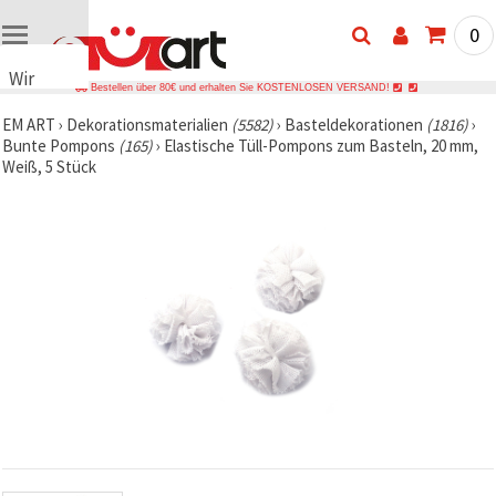
0
Wir
Bestellen über 80€ und erhalten Sie KOSTENLOSEN VERSAND!
verwenden
EM ART
›
Dekorationsmaterialien
(5582)
›
Basteldekorationen
(1816)
›
Cookies
Bunte Pompons
(165)
›
Elastische Tüll-Pompons zum Basteln, 20 mm,
🍪 Wir
Weiß, 5 Stück
verwenden
Cookies
und
ähnliche
Technologien,
um das
ordnungsgemäße
Funktionieren
der Website
sicherzustellen,
Ihr
Nutzungserlebnis
zu
verbessern
und, mit
Ihrer
Einwilligung,
den
Datenverkehr