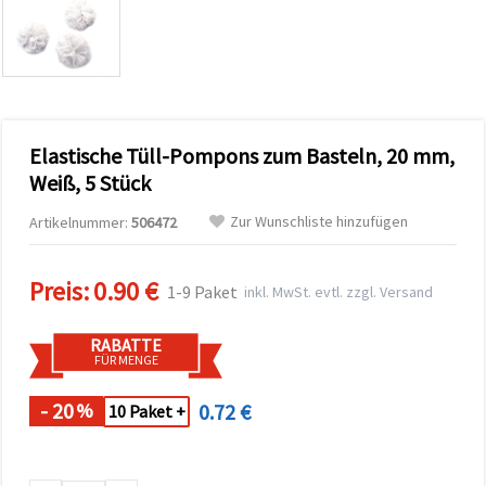
zu
analysieren
sowie
relevantere
Inhalte und
Werbung
anzuzeigen,
auch mit
Elastische Tüll-Pompons zum Basteln, 20 mm,
Unterstützung
unserer
Weiß, 5 Stück
Partner für
Analyse
Zur Wunschliste hinzufügen
Artikelnummer:
506472
und
Marketing.
Sie können
Preis:
0.90 €
alle
1-9 Paket
inkl. MwSt. evtl. zzgl. Versand
Cookies
akzeptieren,
ablehnen
RABATTE
oder Ihre
FÜR MENGE
Auswahl in
den
Einstellungen
- 20
0.72 €
%
10 Paket +
individuell
festlegen.
Ihre
Einwilligung