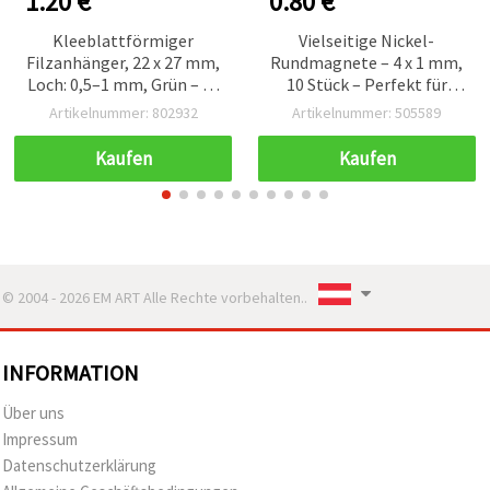
1.20 €
0.80 €
Kleeblattförmiger
Vielseitige Nickel-
Filzanhänger, 22 x 27 mm,
Rundmagnete – 4 x 1 mm,
Loch: 0,5–1 mm, Grün – 10
10 Stück – Perfekt für
Stück
kreative Bastelprojekte,
Artikelnummer: 802932
Artikelnummer: 505589
Deko & DIY
Kaufen
Kaufen
© 2004 - 2026 EM ART Alle Rechte vorbehalten..
INFORMATION
Über uns
Impressum
Datenschutzerklärung