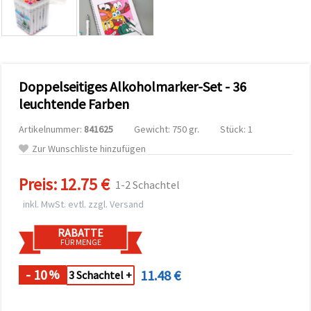
zu
analysieren
sowie
relevantere
Inhalte und
Werbung
anzuzeigen,
Doppelseitiges Alkoholmarker-Set - 36
auch mit
Unterstützung
leuchtende Farben
unserer
Partner für
Artikelnummer:
841625
Gewicht: 750 gr.
Stück: 1
Analyse
und
Zur Wunschliste hinzufügen
Marketing.
Sie können
Preis:
12.75 €
alle
1-2 Schachtel
Cookies
inkl. MwSt. evtl. zzgl. Versand
akzeptieren,
ablehnen
oder Ihre
RABATTE
Auswahl in
FÜR MENGE
den
Einstellungen
individuell
- 10
11.48 €
%
3 Schachtel +
festlegen.
Ihre
Einwilligung