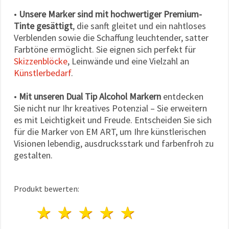
•
Unsere Marker sind mit hochwertiger Premium-
Tinte gesättigt
, die sanft gleitet und ein nahtloses
Verblenden sowie die Schaffung leuchtender, satter
Farbtöne ermöglicht. Sie eignen sich perfekt für
Skizzenblöcke
, Leinwände und eine Vielzahl an
Künstlerbedarf
.
•
Mit unseren Dual Tip Alcohol Markern
entdecken
Sie nicht nur Ihr kreatives Potenzial – Sie erweitern
es mit Leichtigkeit und Freude. Entscheiden Sie sich
für die Marker von EM ART, um Ihre künstlerischen
Visionen lebendig, ausdrucksstark und farbenfroh zu
gestalten.
Produkt bewerten:
1 Stern
2 Sterne
3 Sterne
4 Sterne
5 Sterne