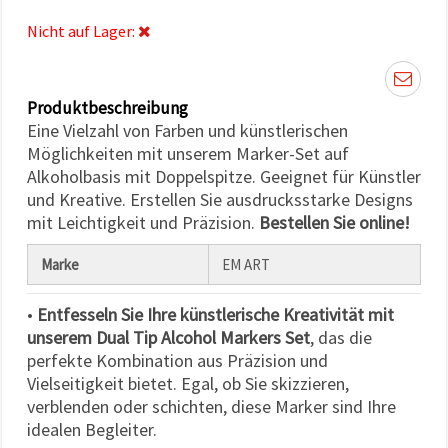
können Sie
jederzeit
Nicht auf Lager:
ändern
oder
widerrufen.
Impressum
Datenschutzerklärung
Produktbeschreibung
Cookie-
Eine Vielzahl von Farben und künstlerischen
Richtlinie
Möglichkeiten mit unserem Marker-Set auf
Alkoholbasis mit Doppelspitze. Geeignet für Künstler
Alle
und Kreative. Erstellen Sie ausdrucksstarke Designs
akzeptieren
mit Leichtigkeit und Präzision.
Bestellen Sie online!
Cookie-
Marke
EM ART
Einstellungen
•
Entfesseln Sie Ihre künstlerische Kreativität mit
unserem Dual Tip Alcohol Markers Set
, das die
perfekte Kombination aus Präzision und
Vielseitigkeit bietet. Egal, ob Sie skizzieren,
verblenden oder schichten, diese Marker sind Ihre
idealen Begleiter.