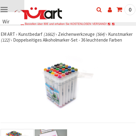
0
Wir
Bestellen über 80€ und erhalten Sie KOSTENLOSEN VERSAND!
verwenden
EM ART
›
Kunstbedarf
(1662)
›
Zeichenwerkzeuge
(564)
›
Kunstmarker
Cookies
(122)
›
Doppelseitiges Alkoholmarker-Set - 36 leuchtende Farben
🍪 Wir
verwenden
Cookies
und
ähnliche
Technologien,
um das
ordnungsgemäße
Funktionieren
der Website
sicherzustellen,
Ihr
Nutzungserlebnis
zu
verbessern
und, mit
Ihrer
Einwilligung,
den
Datenverkehr