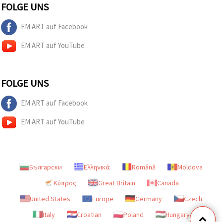
FOLGE UNS
EM ART auf Facebook
EM ART auf YouTube
FOLGE UNS
EM ART auf Facebook
EM ART auf YouTube
Български
Ελληνικά
Română
Moldova
Κύπρος
Great Britain
Canada
United States
Europe
Germany
Czech
Italy
Croatian
Poland
Hungary