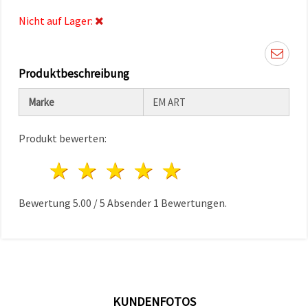
können Sie
jederzeit
Nicht auf Lager:
ändern
oder
widerrufen.
Impressum
Datenschutzerklärung
Produktbeschreibung
Cookie-
Richtlinie
Marke
EM ART
Alle
Produkt bewerten:
akzeptieren
1 Stern
2 Sterne
3 Sterne
4 Sterne
5 Sterne
Cookie-
Einstellungen
Bewertung
5.00
/
5
Absender
1
Bewertungen.
KUNDENFOTOS