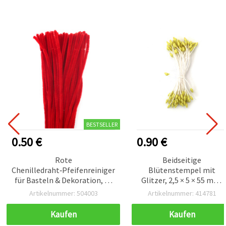
BESTSELLER
0.50 €
0.90 €
Rote
Beidseitige
Chenilledraht‑Pfeifenreiniger
Blütenstempel mit
für Basteln & Dekoration, 30
Glitzer, 2,5 × 5 × 55 mm,
cm – 10 Stück
Gelb, ca. 150 Stück –
Artikelnummer: 504003
Artikelnummer: 414781
Bastel- & Floristikbedarf
Kaufen
Kaufen