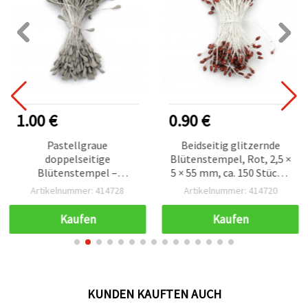
1.00 €
0.90 €
Pastellgraue
Beidseitig glitzernde
doppelseitige
Blütenstempel, Rot, 2,5 ×
Blütenstempel –
5 × 55 mm, ca. 150 Stück –
tränenförmige Spitzen, 3
Bastelbedarf für
Artikelnummer: 414728
Artikelnummer: 414720
x 5 mm Köpfe, 60 mm
Blumenbasteln, Sträuße,
Stiele – ca. 130 Stück für
Scrapbooking, Karten &
Kaufen
Kaufen
DIY, Basteln, Floristik,
DIY‑Deko
Sträuße & Dekoration
KUNDEN KAUFTEN AUCH