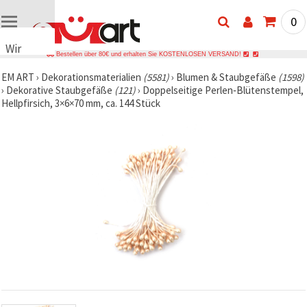
0
Wir
Bestellen über 80€ und erhalten Sie KOSTENLOSEN VERSAND!
verwenden
EM ART
›
Dekorationsmaterialien
(5581)
›
Blumen & Staubgefäße
(1598)
Cookies
›
Dekorative Staubgefäße
(121)
›
Doppelseitige Perlen‑Blütenstempel,
🍪 Wir
Hellpfirsich, 3×6×70 mm, ca. 144 Stück
verwenden
Cookies
und
ähnliche
Technologien,
um das
ordnungsgemäße
Funktionieren
der Website
sicherzustellen,
Ihr
Nutzungserlebnis
zu
verbessern
und, mit
Ihrer
Einwilligung,
den
Datenverkehr