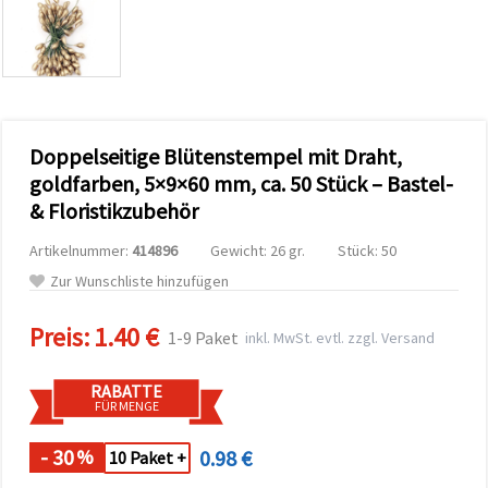
zu
analysieren
sowie
relevantere
Inhalte und
Werbung
anzuzeigen,
auch mit
Doppelseitige Blütenstempel mit Draht,
Unterstützung
unserer
goldfarben, 5×9×60 mm, ca. 50 Stück – Bastel-
Partner für
& Floristikzubehör
Analyse
und
Marketing.
Artikelnummer:
414896
Gewicht: 26 gr.
Stück: 50
Sie können
Zur Wunschliste hinzufügen
alle
Cookies
akzeptieren,
Preis:
1.40 €
1-9 Paket
inkl. MwSt. evtl. zzgl. Versand
ablehnen
oder Ihre
Auswahl in
RABATTE
den
FÜR MENGE
Einstellungen
individuell
festlegen.
- 30
0.98 €
%
10 Paket +
Ihre
Einwilligung