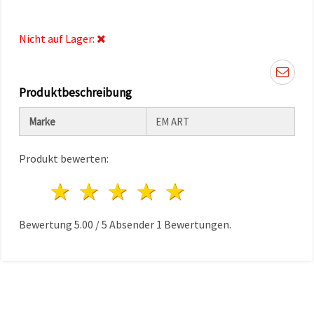
können Sie
jederzeit
ändern
Nicht auf Lager:
oder
widerrufen.
Impressum
Datenschutzerklärung
Cookie-
Produktbeschreibung
Richtlinie
Marke
EM ART
Alle
akzeptieren
Produkt bewerten:
Cookie-
1 Stern
2 Sterne
3 Sterne
4 Sterne
5 Sterne
Einstellungen
Bewertung
5.00
/
5
Absender
1
Bewertungen.