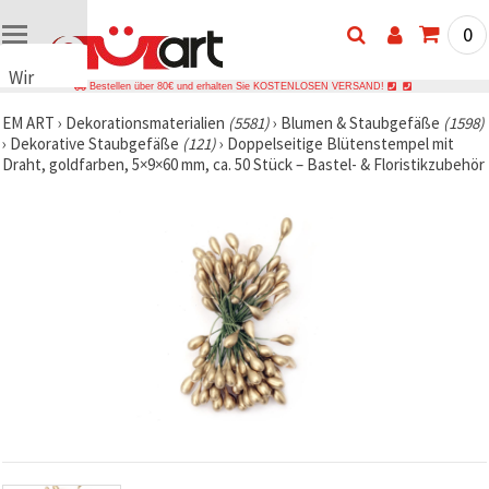
0
Wir
Bestellen über 80€ und erhalten Sie KOSTENLOSEN VERSAND!
verwenden
EM ART
›
Dekorationsmaterialien
(5581)
›
Blumen & Staubgefäße
(1598)
Cookies
›
Dekorative Staubgefäße
(121)
›
Doppelseitige Blütenstempel mit
🍪 Wir
Draht, goldfarben, 5×9×60 mm, ca. 50 Stück – Bastel- & Floristikzubehör
verwenden
Cookies
und
ähnliche
Technologien,
um das
ordnungsgemäße
Funktionieren
der Website
sicherzustellen,
Ihr
Nutzungserlebnis
zu
verbessern
und, mit
Ihrer
Einwilligung,
den
Datenverkehr