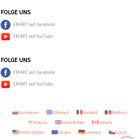
FOLGE UNS
EM ART auf Facebook
EM ART auf YouTube
FOLGE UNS
EM ART auf Facebook
EM ART auf YouTube
Български
Ελληνικά
Română
Moldova
Κύπρος
Great Britain
Canada
United States
Europe
Germany
Czech