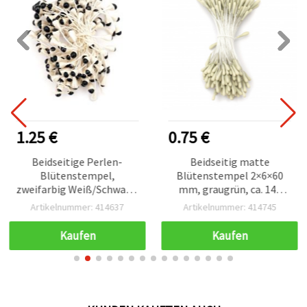
1.25 €
0.75 €
Beidseitige Perlen-
Beidseitig matte
Blütenstempel,
Blütenstempel 2×6×60
zweifarbig Weiß/Schwarz,
mm, graugrün, ca. 144
5×8×57 mm, ca. 95 Stück –
Stück
Artikelnummer: 414637
Artikelnummer: 414745
Bastel- &
Floristikzubehör
Kaufen
Kaufen