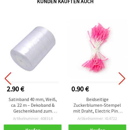
KUNDEN KAUFTEN AUCH
2.90 €
0.90 €
Satinband 40 mm, Weiß,
Beidseitige
ca. 22 m – Dekoband &
Zuckerblumen-Stempel
Geschenkband zum
mit Draht, Electric Pink,
Basteln
3×10×60 mm, ca. 170
Artikelnummer: 408314
Artikelnummer: 414722
Stück – Tortendeko &
Fondant