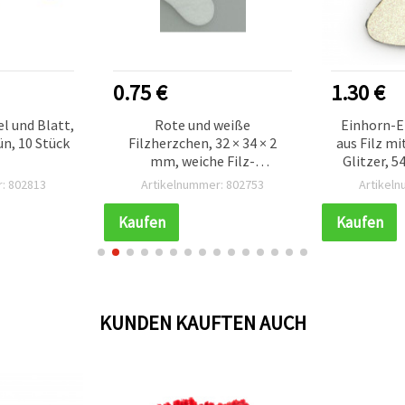
0.75 €
1.30 €
el und Blatt,
Rote und weiße
Einhorn-
ün, 10 Stück
Filzherzchen, 32 × 34 × 2
aus Filz mi
mm, weiche Filz-
Glitzer, 5
Applikationen zum Nähen,
: 802813
Artikelnummer: 802753
Artikel
Basteln, DIY, Scrapbooking &
Valentinstagsdeko, 10er
Kaufen
Kaufen
Pack
KUNDEN KAUFTEN AUCH