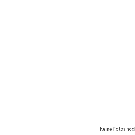
können Sie
jederzeit
ändern
oder
widerrufen.
Impressum
Datenschutzerklärung
Cookie-
Richtlinie
Alle
akzeptieren
Cookie-
Einstellungen
Keine Fotos hoc