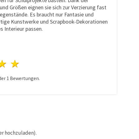
en für Schulprojekte basteln. Dank der
und Größen eignen sie sich zur Verzierung fast
Gegenstände. Es braucht nur Fantasie und
artige Kunstwerke und Scrapbook-Dekorationen
es Interieur passen.
n
terne
3 Sterne
4 Sterne
5 Sterne
der
1
Bewertungen.
er hochzuladen).