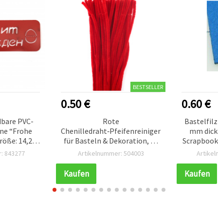
BESTSELLER
0.50 €
0.60 €
bare PVC-
Rote
Bastelfilz
ne “Frohe
Chenilledraht‑Pfeifenreiniger
mm dick 
röße: 14,2 x
für Basteln & Dekoration, 30
Scrapbooki
m
cm – 10 Stück
: 843277
Artikelnummer: 504003
Artike
Kaufen
Kaufen