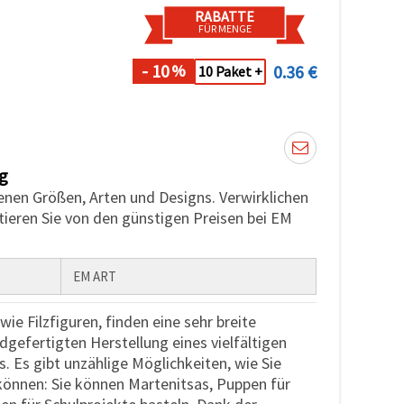
RABATTE
FÜR MENGE
- 10
0.36 €
%
10 Paket +
g
denen Größen, Arten und Designs. Verwirklichen
itieren Sie von den günstigen Preisen bei EM
EM ART
 wie Filzfiguren, finden eine sehr breite
gefertigten Herstellung eines vielfältigen
. Es gibt unzählige Möglichkeiten, wie Sie
können: Sie können Martenitsas, Puppen für