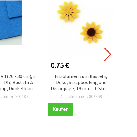
0.75 €
0.35
 A4 (20 x 30 cm), 3
Filzblumen zum Basteln,
Runde
– DIY, Basteln &
Deko, Scrapbooking und
20 x 
ng, Dunkelblau, 1
Decoupage, 19 mm, 10 Stück,
Stück
gemischt
lnummer: 802187
Artikelnummer: 802869
A
Kaufen
Kauf