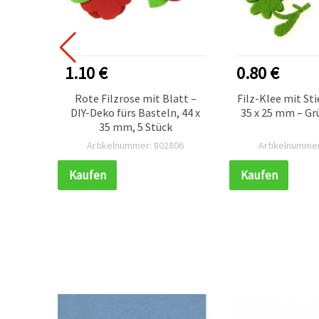
1.10 €
0.80 €
 Filz-
Rote Filzrose mit Blatt –
Filz-Klee mit Sti
4 mm, 2
DIY-Deko fürs Basteln, 44 x
35 x 25 mm – Gr
35 mm, 5 Stück
060
Artikelnummer: 802806
Artikelnummer
Kaufen
Kaufen