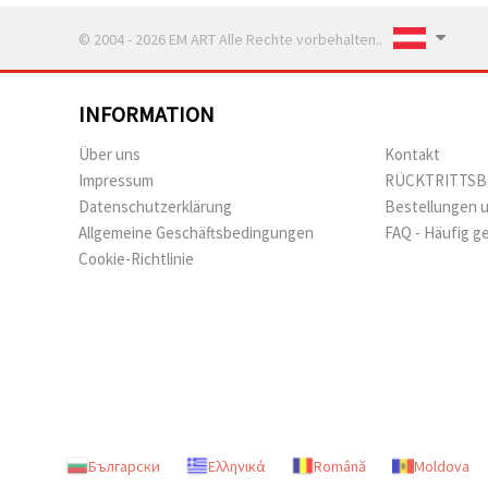
© 2004 - 2026 EM ART Alle Rechte vorbehalten..
INFORMATION
Über uns
Kontakt
Impressum
RÜCKTRITTS
Datenschutzerklärung
Bestellungen 
Allgemeine Geschäftsbedingungen
FAQ - Häufig g
Cookie-Richtlinie
Български
Ελληνικά
Română
Moldova