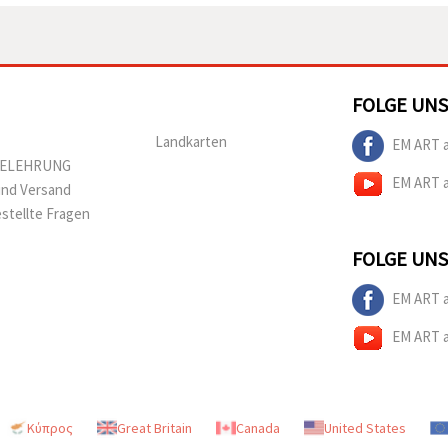
FOLGE UNS
Landkarten
EM ART 
BELEHRUNG
EM ART 
und Versand
estellte Fragen
FOLGE UNS
EM ART 
EM ART 
Κύπρος
Great Britain
Canada
United States