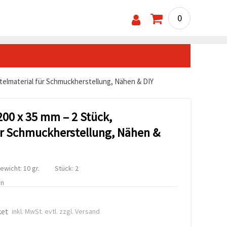
0
stelmaterial für Schmuckherstellung, Nähen & DIY
200 x 35 mm – 2 Stück,
ür Schmuckherstellung, Nähen &
ewicht: 10 gr.
Stück: 2
en
ket
inkl. MwSt. evtl. zzgl. Versand