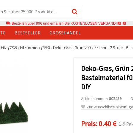
Bestellen über 80€ und erhalten Sie KOSTENLOSEN VERSAND!
TE
BESTSELLER
GROSSHANDEL
Filz
(752)
›
Filzformen
(386)
›
Deko-Gras, Grün 200 x 35 mm – 2 Stück, Ba
Deko-Gras, Grün 
Bastelmaterial f
DIY
Artikelnummer:
802489
G
Zur Wunschliste hinzufüg
Preis:
0.40 €
1-9 Pa