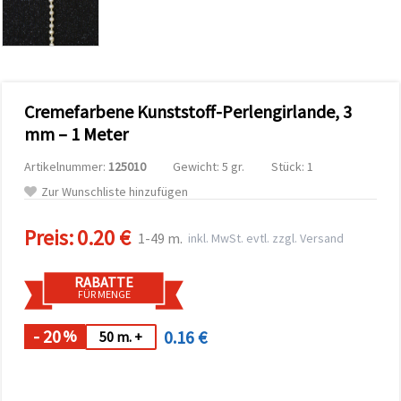
zu
analysieren
sowie
relevantere
Inhalte und
Werbung
anzuzeigen,
Cremefarbene Kunststoff-Perlengirlande, 3
auch mit
Unterstützung
mm – 1 Meter
unserer
Partner für
Artikelnummer:
125010
Gewicht: 5 gr.
Stück: 1
Analyse
und
Zur Wunschliste hinzufügen
Marketing.
Sie können
Preis:
0.20 €
alle
1-49 m.
inkl. MwSt. evtl. zzgl. Versand
Cookies
akzeptieren,
ablehnen
RABATTE
oder Ihre
FÜR MENGE
Auswahl in
den
- 20
0.16 €
%
Einstellungen
50 m. +
individuell
festlegen.
Ihre
Einwilligung