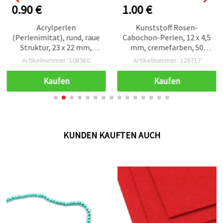
0.90 €
1.00 €
Acrylperlen
Kunststoff Rosen-
(Perlenimitat), rund, raue
Cabochon-Perlen, 12 x 4,5
Struktur, 23 x 22 mm,
mm, cremefarben, 50
Loch: 3 mm, cremefarben
Stück
Artikelnummer: 108980
Artikelnummer: 128717
– 5 Stück
Kaufen
Kaufen
KUNDEN KAUFTEN AUCH