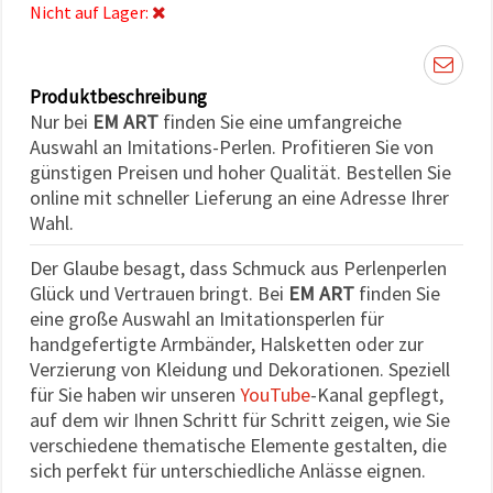
können Sie
Nicht auf Lager:
jederzeit
ändern
oder
widerrufen.
Produktbeschreibung
Impressum
Datenschutzerklärung
Nur bei
EM ART
finden Sie eine umfangreiche
Cookie-
Auswahl an Imitations-Perlen. Profitieren Sie von
Richtlinie
günstigen Preisen und hoher Qualität. Bestellen Sie
online mit schneller Lieferung an eine Adresse Ihrer
Alle
Wahl.
akzeptieren
Der Glaube besagt, dass Schmuck aus Perlenperlen
Cookie-
Glück und Vertrauen bringt. Bei
EM ART
finden Sie
Einstellungen
eine große Auswahl an Imitationsperlen für
handgefertigte Armbänder, Halsketten oder zur
Verzierung von Kleidung und Dekorationen. Speziell
für Sie haben wir unseren
YouTube
-Kanal gepflegt,
auf dem wir Ihnen Schritt für Schritt zeigen, wie Sie
verschiedene thematische Elemente gestalten, die
sich perfekt für unterschiedliche Anlässe eignen.