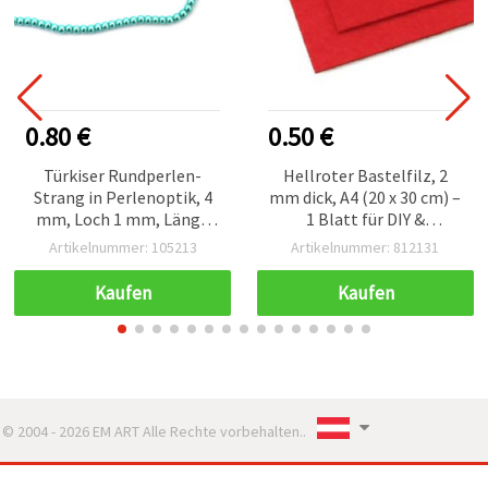
0.80 €
0.50 €
Türkiser Rundperlen-
Hellroter Bastelfilz, 2
Strang in Perlenoptik, 4
mm dick, A4 (20 x 30 cm) –
mm, Loch 1 mm, Länge
1 Blatt für DIY &
ca. 80 cm, ca. 216 Stück –
Bastelarbeiten
Artikelnummer: 105213
Artikelnummer: 812131
Ideal für
Schmuckherstellung &
Kaufen
Kaufen
Bastelprojekte
© 2004 - 2026 EM ART Alle Rechte vorbehalten..