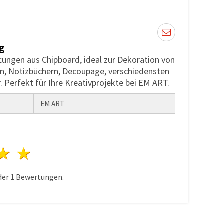
g
tungen aus Chipboard, ideal zur Dekoration von
n, Notizbüchern, Decoupage, verschiedensten
 Perfekt für Ihre Kreativprojekte bei EM ART.
EM ART
n
terne
3 Sterne
4 Sterne
5 Sterne
der
1
Bewertungen.