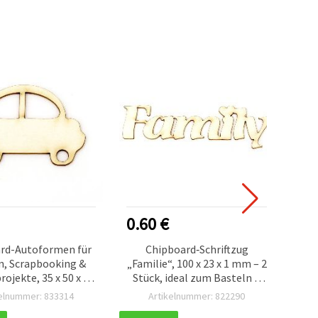
0.60 €
0.
rd-Autoformen für
Chipboard‑Schriftzug
Gli
n, Scrapbooking &
„Familie“, 100 x 23 x 1 mm – 2
(EV
ojekte, 35 x 50 x 1
Stück, ideal zum Basteln &
(
m – 2 Stück
Scrapbooking
kelnummer: 833314
Artikelnummer: 822290