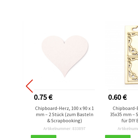
0.75 €
0.60 €
ylfarbe,
Chipboard-Herz, 100 x 90 x 1
Chipboard-
autfarbe
mm – 2 Stück (zum Basteln
35x35 mm – S
& Scrapbooking)
für DIY 
Scrapbooki
842136
Artikelnummer: 833897
Artikelnum