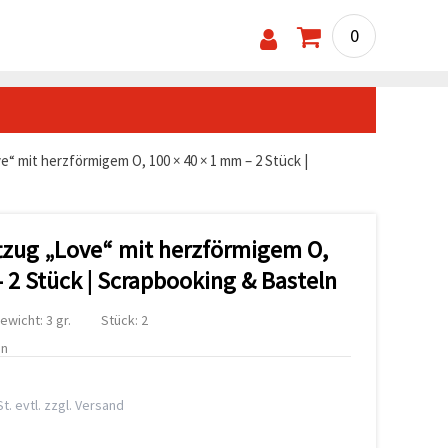
0
e“ mit herzförmigem O, 100 × 40 × 1 mm – 2 Stück |
tzug „Love“ mit herzförmigem O,
 2 Stück | Scrapbooking & Basteln
ewicht: 3 gr.
Stück: 2
en
t. evtl. zzgl. Versand