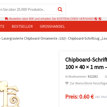
Bestellen über 80€ und erhalten Sie KOSTENLOSEN VERSAND!
TE
BESTSELLER
GROSSHANDEL
›
Lasergravierte Chipboard-Ornamente
(192)
›
Chipboard‑Schriftzug „Lov
Chipboard‑Schrif
100 × 40 × 1 mm –
Artikelnummer:
822282
G
Zur Wunschliste hinzufüg
Preis:
0.60 €
inkl. MwS