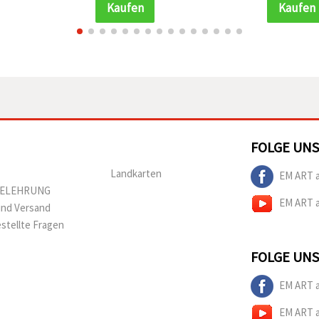
Kaufen
Kaufen
FOLGE UNS
Landkarten
EM ART 
BELEHRUNG
EM ART 
und Versand
estellte Fragen
FOLGE UNS
EM ART 
EM ART 