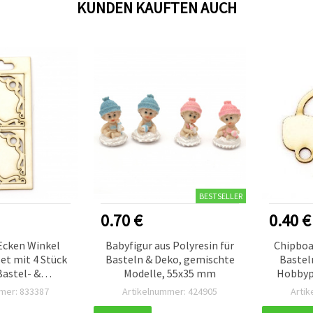
KUNDEN KAUFTEN AUCH
BESTSELLER
0.70 €
0.40 €
Ecken Winkel
Babyfigur aus Polyresin für
Chipboa
et mit 4 Stück
Basteln & Deko, gemischte
Bastel
Bastel- &
Modelle, 55x35 mm
Hobbypr
ng-Projekte
m
mer: 833387
Artikelnummer: 424905
Arti