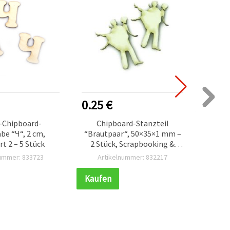
0.25 €
0.45
-Chipboard-
Chipboard-Stanzteil
be “Ч“, 2 cm,
“Brautpaar“, 50×35×1 mm –
B
rt 2 – 5 Stück
2 Stück, Scrapbooking &
Hirsch
Basteln
nummer: 833723
Artikelnummer: 832217
Ar
Kaufen
Kauf