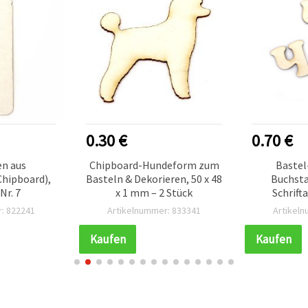
0.30 €
0.70 €
en aus
Chipboard-Hundeform zum
Bastel
Chipboard),
Basteln & Dekorieren, 50 x 48
Buchsta
Nr. 7
x 1 mm – 2 Stück
Schrifta
: 822241
Artikelnummer: 833341
Artikel
Kaufen
Kaufen