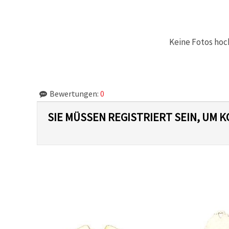
können Sie
jederzeit
ändern
oder
widerrufen.
Keine Fotos hoc
Impressum
Datenschutzerklärung
Cookie-
Richtlinie
Bewertungen:
0
Alle
akzeptieren
SIE MÜSSEN REGISTRIERT SEIN, UM
Cookie-
Einstellungen