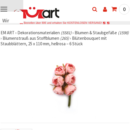
0
Wir
Bestellen über 80€ und erhalten Sie KOSTENLOSEN VERSAND!
verwenden
EM ART
›
Dekorationsmaterialien
(5581)
›
Blumen & Staubgefäße
(1598)
Cookies
›
Blumenstrauß aus Stoffblumen
(265)
›
Blütenbouquet mit
🍪 Wir
Staubblättern, 25 x 110 mm, hellrosa – 6 Stück
verwenden
Cookies
und
ähnliche
Technologien,
um das
ordnungsgemäße
Funktionieren
der Website
sicherzustellen,
Ihr
Nutzungserlebnis
zu
verbessern
und, mit
Ihrer
Einwilligung,
den
Datenverkehr