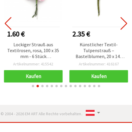
1.60 €
2.35 €
Lockiger Strauß aus
Künstlicher Textil-
Textilrosen, rosa, 100 x 35
Tulpenstrauß –
mm - 6 Stück
Bastelblumen, 20 x 140
(Bastelblumen, Deko)
mm, hellrosa, 6 Stück
Artikelnummer: 415542
Artikelnummer: 416167
Kaufen
Kaufen
© 2004 - 2026 EM ART Alle Rechte vorbehalten..