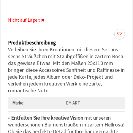
können Sie
jederzeit
ändern
oder
Nicht auf Lager:
widerrufen.
Impressum
Datenschutzerklärung
Cookie-
Richtlinie
Produktbeschreibung
Verleihen Sie Ihren Kreationen mit diesem Set aus
Alle
sechs Sträußchen mit Staubgefäßen in zartem Rosa
das gewisse Etwas. Mit den Maßen 25x110 mm
akzeptieren
bringen diese Accessoires Sanftheit und Raffinesse in
Cookie-
jede Karte, jedes Album oder Deko-Projekt und
Einstellungen
verleihen jedem kreativen Werk eine zarte,
romantische Note.
Marke
EM ART
•
Entfalten Sie Ihre kreative Vision
mit unseren
wunderschönen Blumensträußen in zartem Hellrosa!
Ob Sie das perfekte Detail für Ihre handgemachte