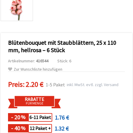
zu
analysieren
sowie
relevantere
Inhalte und
Werbung
anzuzeigen,
auch mit
Blütenbouquet mit Staubblättern, 25 x 110
Unterstützung
unserer
mm, hellrosa – 6 Stück
Partner für
Analyse
Artikelnummer:
416544
Stück: 6
und
Marketing.
Zur Wunschliste hinzufügen
Sie können
alle
Preis:
2.20 €
Cookies
1-5 Paket
inkl. MwSt. evtl. zzgl. Versand
akzeptieren,
ablehnen
oder Ihre
RABATTE
Auswahl in
FÜR MENGE
den
Einstellungen
individuell
- 20
1.76 €
%
6-11 Paket
festlegen.
Ihre
- 40
1.32 €
%
12 Paket +
Einwilligung